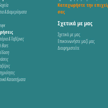
οχεία
Καταχωρήστε την επιχεί
ια & Διαμερίσματα
σας
Σχετικά με μας
νγκ
ρήσεις
Σχετικά με μας
τόρια & Ταβέρνες
Επικοινωνήστε μαζί μας
 Bars
Διαφημιστείτε
κέδαση
ιάσεις
αζιέρες
τηριότητες
ρικά Καταστήματα