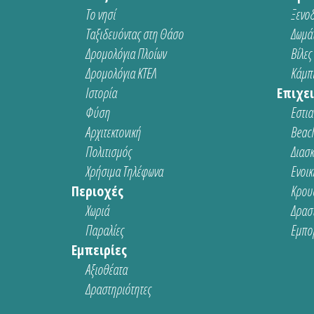
Το νησί
Ξενοδ
Ταξιδευόντας στη Θάσο
Δωμάτ
Δρομολόγια Πλοίων
Βίλες
Δρομολόγια ΚΤΕΛ
Κάμπι
Ιστορία
Επιχει
Φύση
Εστια
Αρχιτεκτονική
Beach
Πολιτισμός
Διασ
Χρήσιμα Τηλέφωνα
Ενοικ
Περιοχές
Κρου
Χωριά
Δρασ
Παραλίες
Εμπο
Εμπειρίες
Αξιοθέατα
Δραστηριότητες