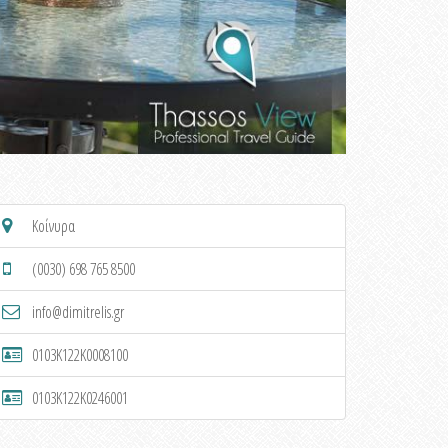
Κοίνυρα
(0030) 698 765 8500
info@dimitrelis.gr
0103K122K0008100
0103K122K0246001