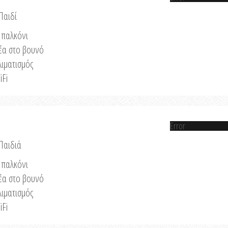
Παιδί
παλκόνι
έα στο βουνό
λιματισμός
iFi
Error
 Παιδιά
παλκόνι
έα στο βουνό
λιματισμός
iFi