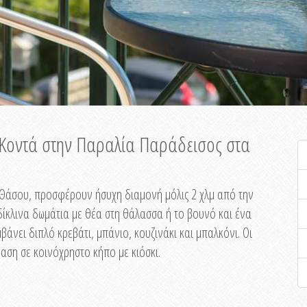
ή Κοντά στην Παραλία Παράδεισος στα
ης Θάσου, προσφέρουν ήσυχη διαμονή μόλις 2 χλμ από την
ίκλινα δωμάτια με θέα στη θάλασσα ή το βουνό και ένα
άνει διπλό κρεβάτι, μπάνιο, κουζινάκι και μπαλκόνι. Οι
αση σε κοινόχρηστο κήπο με κιόσκι.