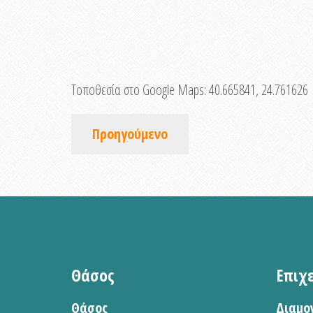
Τοποθεσία στο Google Maps:
40.665841, 24.761626
Προηγούμενο
Θάσος
Επιχ
Θάσος
Διαμο