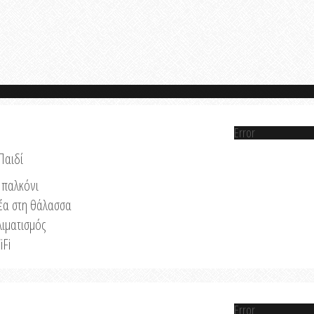
Error
Παιδί
παλκόνι
έα στη θάλασσα
λιματισμός
iFi
Error