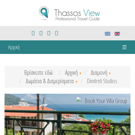
Αρχική
☰
Βρίσκεστε εδώ:
Αρχική
Διαμονή
Δωμάτια & Διαμερίσματα
Dimitreli Studios