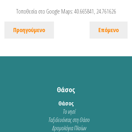
Τοποθεσία στο Google Maps:
40.665841, 24.761626
Προηγούμενο
Επόμενο
Θάσος
Θάσος
Το νησί
Ταξιδευόντας στη Θάσο
Δρομολόγια Πλοίων