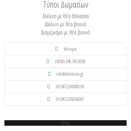
Τύποι Δωματίων
Δίκλινο με θέα θάλασσα
Δίκλινο με θέα βουνό
Διαμέρισμα με θέα βουνό
Κοίνυρα
(0030) 698 765 8500
info@dimitrelis.gr
0103K122K0008100
0103K122K0246001
Error