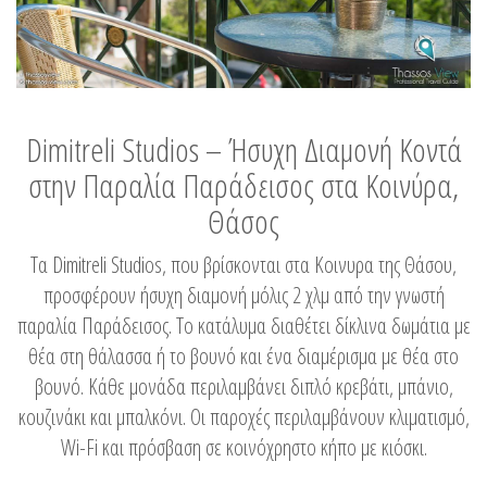
Dimitreli Studios – Ήσυχη Διαμονή Κοντά
στην Παραλία Παράδεισος στα Κοινύρα,
Θάσος
Τα Dimitreli Studios, που βρίσκονται στα Κοινυρα της Θάσου,
προσφέρουν ήσυχη διαμονή μόλις 2 χλμ από την γνωστή
παραλία Παράδεισος. Το κατάλυμα διαθέτει δίκλινα δωμάτια με
θέα στη θάλασσα ή το βουνό και ένα διαμέρισμα με θέα στο
βουνό. Κάθε μονάδα περιλαμβάνει διπλό κρεβάτι, μπάνιο,
κουζινάκι και μπαλκόνι. Οι παροχές περιλαμβάνουν κλιματισμό,
Wi-Fi και πρόσβαση σε κοινόχρηστο κήπο με κιόσκι.