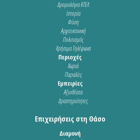
Δρομολόγια ΚΤΕΛ
Ιστορία
Φύση
Αρχιτεκτονική
Πολιτισμός
Χρήσιμα Τηλέφωνα
Περιοχές
Χωριά
Παραλίες
Εμπειρίες
Αξιοθέατα
Δραστηριότητες
Επιχειρήσεις στη Θάσο
Διαμονή