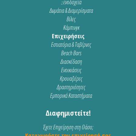
Ξενοδοχεία
Δωμάτια & Διαμερίσματα
Βίλες
Κάμπινγκ
Επιχειρήσεις
Εστιατόρια & Ταβέρνες
Beach Bars
Διασκέδαση
Ενοικιάσεις
Κρουαζιέρες
Δραστηριότητες
Εμπορικά Καταστήματα
Διαφημιστείτε!
Έχετε Επιχείρηση στη Θάσο;
Καταχωρήστε την επιχείρησή σας