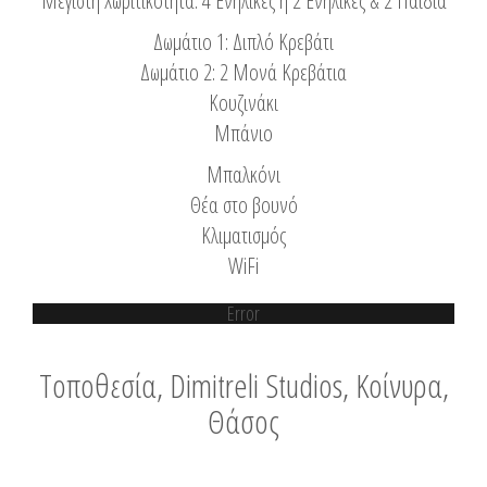
Μέγιστη Χωριτικότητα: 4 Ενήλικες ή 2 Ενήλικες & 2 Παιδιά
Δωμάτιο 1: Διπλό Κρεβάτι
Δωμάτιο 2: 2 Μονά Κρεβάτια
Κουζινάκι
Μπάνιο
Μπαλκόνι
Θέα στο βουνό
Κλιματισμός
WiFi
Error
Τοποθεσία, Dimitreli Studios, Κοίνυρα,
Θάσος