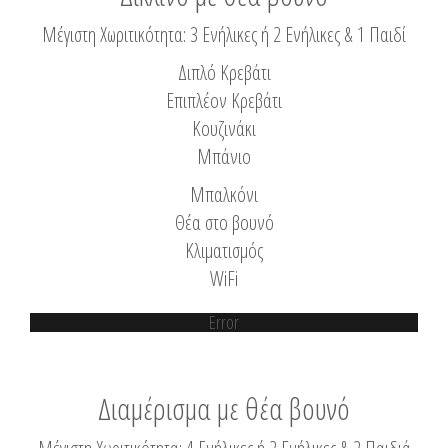
Μέγιστη Χωριτικότητα: 3 Ενήλικες ή 2 Ενήλικες & 1 Παιδί
Διπλό Κρεβάτι
Επιπλέον Κρεβάτι
Κουζινάκι
Μπάνιο
Μπαλκόνι
Θέα στο βουνό
Κλιματισμός
WiFi
Error
Διαμέρισμα με θέα βουνό