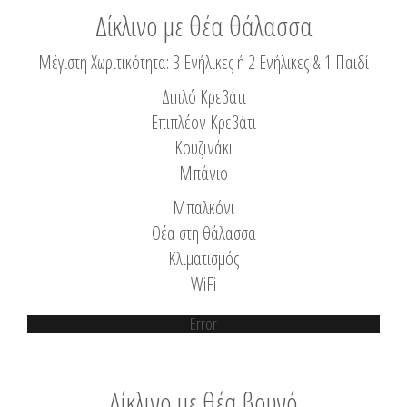
Δίκλινο με θέα θάλασσα
Μέγιστη Χωριτικότητα: 3 Ενήλικες ή 2 Ενήλικες & 1 Παιδί
Διπλό Κρεβάτι
Επιπλέον Κρεβάτι
Κουζινάκι
Μπάνιο
Μπαλκόνι
Θέα στη θάλασσα
Κλιματισμός
WiFi
Error
Δίκλινο με θέα βουνό