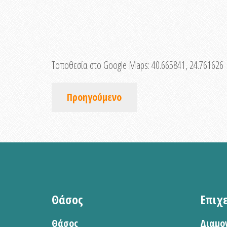
Τοποθεσία στο Google Maps:
40.665841, 24.761626
Προηγούμενο
Θάσος
Επιχ
Θάσος
Διαμο