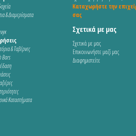
οχεία
Καταχωρήστε την επιχεί
ια & Διαμερίσματα
σας
Σχετικά με μας
νγκ
ρήσεις
Σχετικά με μας
τόρια & Ταβέρνες
Επικοινωνήστε μαζί μας
 Bars
Διαφημιστείτε
κέδαση
ιάσεις
αζιέρες
τηριότητες
ρικά Καταστήματα