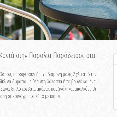
ή Κοντά στην Παραλία Παράδεισος στα
ης Θάσου, προσφέρουν ήσυχη διαμονή μόλις 2 χλμ από την
ίκλινα δωμάτια με θέα στη θάλασσα ή το βουνό και ένα
άνει διπλό κρεβάτι, μπάνιο, κουζινάκι και μπαλκόνι. Οι
αση σε κοινόχρηστο κήπο με κιόσκι.