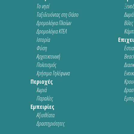
Το νησί
Ξενοδ
Ταξιδευόντας στη Θάσο
Δωμάτ
Δρομολόγια Πλοίων
Βίλες
Δρομολόγια ΚΤΕΛ
Κάμπι
Ιστορία
Επιχει
Φύση
Εστια
Αρχιτεκτονική
Beach
Πολιτισμός
Διασ
Χρήσιμα Τηλέφωνα
Ενοικ
Περιοχές
Κρου
Χωριά
Δρασ
Παραλίες
Εμπο
Εμπειρίες
Αξιοθέατα
Δραστηριότητες