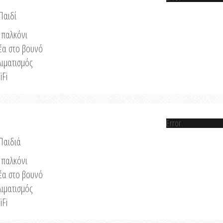
Παιδί
παλκόνι
έα στο βουνό
λιματισμός
iFi
Error
 Παιδιά
παλκόνι
έα στο βουνό
λιματισμός
iFi