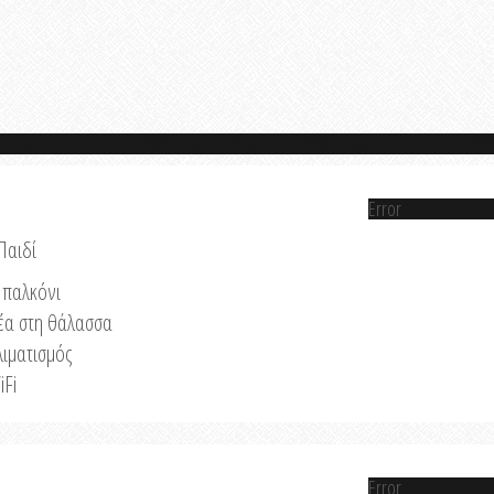
Error
Παιδί
παλκόνι
έα στη θάλασσα
λιματισμός
iFi
Error