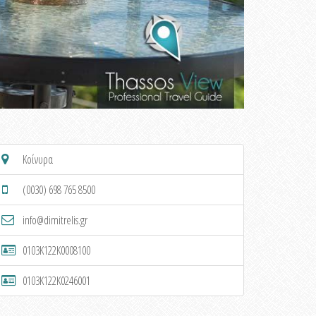
Κοίνυρα
(0030) 698 765 8500
info@dimitrelis.gr
0103K122K0008100
0103K122K0246001