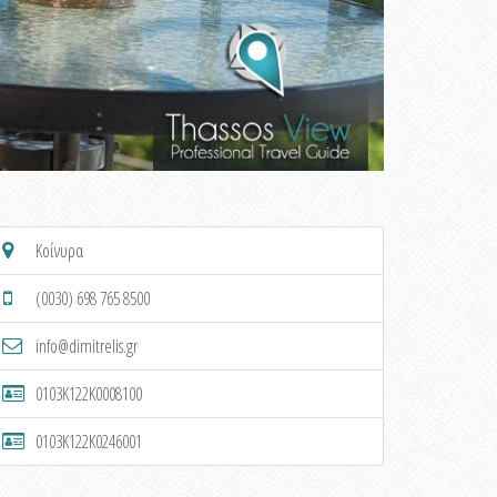
Κοίνυρα
(0030) 698 765 8500
info@dimitrelis.gr
0103K122K0008100
0103K122K0246001