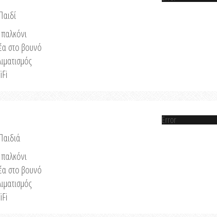
Παιδί
παλκόνι
έα στο βουνό
λιματισμός
iFi
Error
 Παιδιά
παλκόνι
έα στο βουνό
λιματισμός
iFi