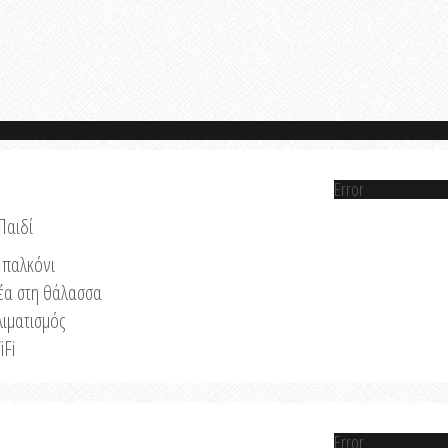
Error
Παιδί
παλκόνι
έα στη θάλασσα
λιματισμός
iFi
Error