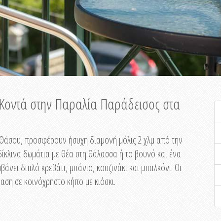
ή Κοντά στην Παραλία Παράδεισος στα
ης Θάσου, προσφέρουν ήσυχη διαμονή μόλις 2 χλμ από την
ίκλινα δωμάτια με θέα στη θάλασσα ή το βουνό και ένα
άνει διπλό κρεβάτι, μπάνιο, κουζινάκι και μπαλκόνι. Οι
αση σε κοινόχρηστο κήπο με κιόσκι.