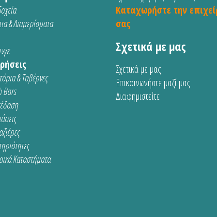
οχεία
Καταχωρήστε την επιχεί
ια & Διαμερίσματα
σας
Σχετικά με μας
νγκ
ρήσεις
Σχετικά με μας
τόρια & Ταβέρνες
Επικοινωνήστε μαζί μας
 Bars
Διαφημιστείτε
κέδαση
ιάσεις
αζιέρες
τηριότητες
ρικά Καταστήματα