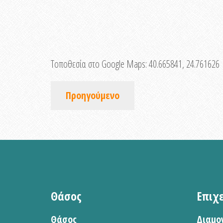
Τοποθεσία στο Google Maps:
40.665841, 24.761626
Προηγούμενο
Θάσος
Επιχ
Θάσος
Διαμο