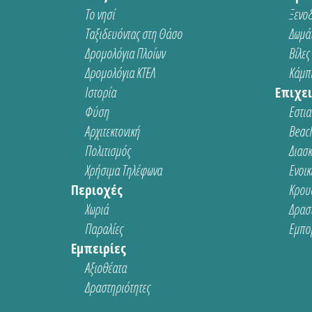
Το νησί
Ξενοδ
Ταξιδευόντας στη Θάσο
Δωμάτ
Δρομολόγια Πλοίων
Βίλες
Δρομολόγια ΚΤΕΛ
Κάμπι
Ιστορία
Επιχει
Φύση
Εστια
Αρχιτεκτονική
Beach
Πολιτισμός
Διασ
Χρήσιμα Τηλέφωνα
Ενοικ
Περιοχές
Κρου
Χωριά
Δρασ
Παραλίες
Εμπο
Εμπειρίες
Αξιοθέατα
Δραστηριότητες