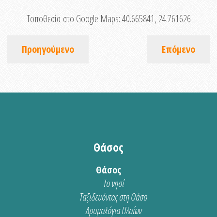
Τοποθεσία στο Google Maps:
40.665841, 24.761626
Προηγούμενο
Επόμενο
Θάσος
Θάσος
Το νησί
Ταξιδευόντας στη Θάσο
Δρομολόγια Πλοίων