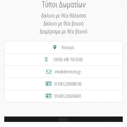
Τύποι Δωματίων
Δίκλινο με θέα θάλασσα
Δίκλινο με θέα βουνό
Διαμέρισμα με θέα βουνό
Κοίνυρα
(0030) 698 765 8500
info@dimitrelis.gr
0103K122K0008100
0103K122K0246001
Error