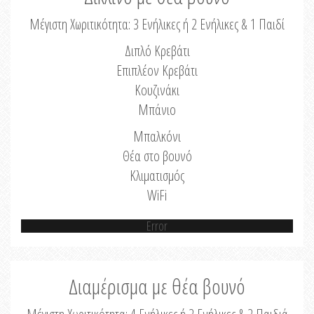
Μέγιστη Χωριτικότητα: 3 Ενήλικες ή 2 Ενήλικες & 1 Παιδί
Διπλό Κρεβάτι
Επιπλέον Κρεβάτι
Κουζινάκι
Μπάνιο
Μπαλκόνι
Θέα στο βουνό
Κλιματισμός
WiFi
Error
Διαμέρισμα με θέα βουνό