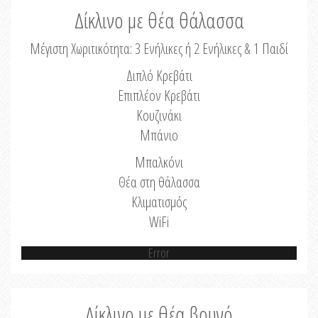
Δίκλινο με θέα θάλασσα
Μέγιστη Χωριτικότητα: 3 Ενήλικες ή 2 Ενήλικες & 1 Παιδί
Διπλό Κρεβάτι
Επιπλέον Κρεβάτι
Κουζινάκι
Μπάνιο
Μπαλκόνι
Θέα στη θάλασσα
Κλιματισμός
WiFi
Error
Δίκλινο με θέα βουνό