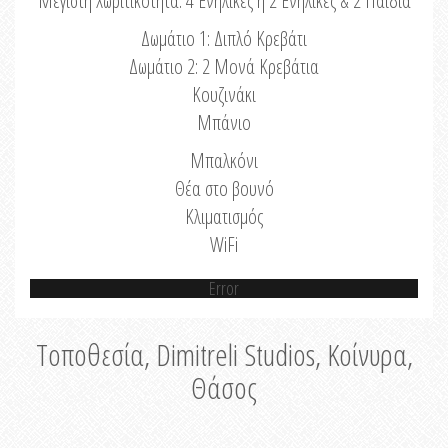
Μέγιστη Χωριτικότητα: 4 Ενήλικες ή 2 Ενήλικες & 2 Παιδιά
Δωμάτιο 1: Διπλό Κρεβάτι
Δωμάτιο 2: 2 Μονά Κρεβάτια
Κουζινάκι
Μπάνιο
Μπαλκόνι
Θέα στο βουνό
Κλιματισμός
WiFi
Error
Τοποθεσία, Dimitreli Studios, Κοίνυρα,
Θάσος