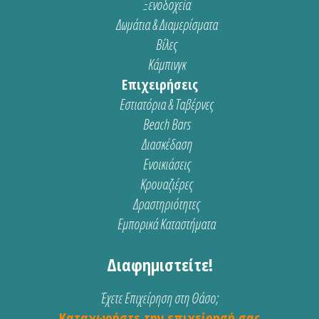
Ξενοδοχεία
Δωμάτια & Διαμερίσματα
Βίλες
Κάμπινγκ
Επιχειρήσεις
Εστιατόρια & Ταβέρνες
Beach Bars
Διασκέδαση
Ενοικιάσεις
Κρουαζιέρες
Δραστηριότητες
Εμπορικά Καταστήματα
Διαφημιστείτε!
Έχετε Επιχείρηση στη Θάσο;
Καταχωρήστε την επιχείρησή σας