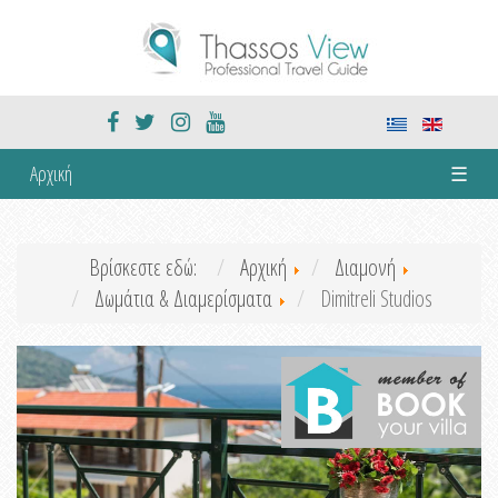
Αρχική
☰
Βρίσκεστε εδώ:
Αρχική
Διαμονή
Δωμάτια & Διαμερίσματα
Dimitreli Studios