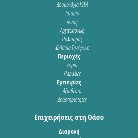
Δρομολόγια ΚΤΕΛ
Ιστορία
Φύση
Αρχιτεκτονική
Πολιτισμός
Χρήσιμα Τηλέφωνα
Περιοχές
Χωριά
Παραλίες
Εμπειρίες
Αξιοθέατα
Δραστηριότητες
Επιχειρήσεις στη Θάσο
Διαμονή