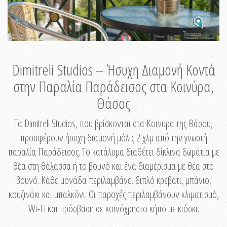
Dimitreli Studios – Ήσυχη Διαμονή Κοντά
στην Παραλία Παράδεισος στα Κοινύρα,
Θάσος
Τα Dimitreli Studios, που βρίσκονται στα Κοινυρα της Θάσου,
προσφέρουν ήσυχη διαμονή μόλις 2 χλμ από την γνωστή
παραλία Παράδεισος. Το κατάλυμα διαθέτει δίκλινα δωμάτια με
θέα στη θάλασσα ή το βουνό και ένα διαμέρισμα με θέα στο
βουνό. Κάθε μονάδα περιλαμβάνει διπλό κρεβάτι, μπάνιο,
κουζινάκι και μπαλκόνι. Οι παροχές περιλαμβάνουν κλιματισμό,
Wi-Fi και πρόσβαση σε κοινόχρηστο κήπο με κιόσκι.