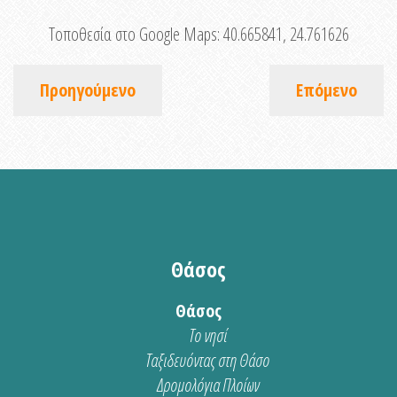
Τοποθεσία στο Google Maps:
40.665841, 24.761626
Προηγούμενο
Επόμενο
Θάσος
Θάσος
Το νησί
Ταξιδευόντας στη Θάσο
Δρομολόγια Πλοίων