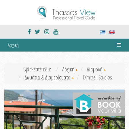
Αρχική
☰
Βρίσκεστε εδώ:
Αρχική
Διαμονή
Δωμάτια & Διαμερίσματα
Dimitreli Studios