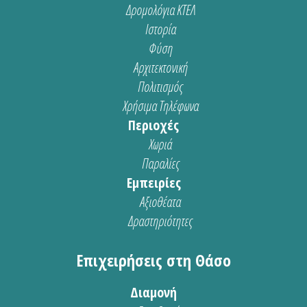
Δρομολόγια ΚΤΕΛ
Ιστορία
Φύση
Αρχιτεκτονική
Πολιτισμός
Χρήσιμα Τηλέφωνα
Περιοχές
Χωριά
Παραλίες
Εμπειρίες
Αξιοθέατα
Δραστηριότητες
Επιχειρήσεις στη Θάσο
Διαμονή