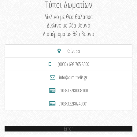
Τύποι Δωματίων
Δίκλινο με θέα θάλασσα
Δίκλινο με θέα βουνό
Διαμέρισμα με θέα βουνό
Κοίνυρα
(0030) 698 765 8500
info@dimitrelis.gr
0103K122K0008100
0103K122K0246001
Error