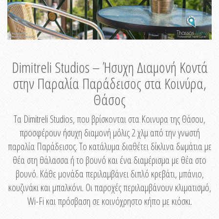
Dimitreli Studios – Ήσυχη Διαμονή Κοντά
στην Παραλία Παράδεισος στα Κοινύρα,
Θάσος
Τα Dimitreli Studios, που βρίσκονται στα Κοινυρα της Θάσου,
προσφέρουν ήσυχη διαμονή μόλις 2 χλμ από την γνωστή
παραλία Παράδεισος. Το κατάλυμα διαθέτει δίκλινα δωμάτια με
θέα στη θάλασσα ή το βουνό και ένα διαμέρισμα με θέα στο
βουνό. Κάθε μονάδα περιλαμβάνει διπλό κρεβάτι, μπάνιο,
κουζινάκι και μπαλκόνι. Οι παροχές περιλαμβάνουν κλιματισμό,
Wi-Fi και πρόσβαση σε κοινόχρηστο κήπο με κιόσκι.