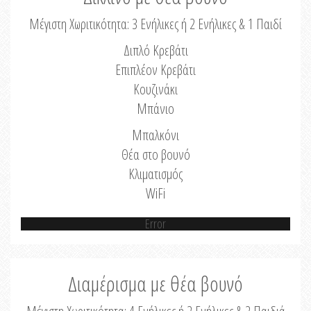
Μέγιστη Χωριτικότητα: 3 Ενήλικες ή 2 Ενήλικες & 1 Παιδί
Διπλό Κρεβάτι
Επιπλέον Κρεβάτι
Κουζινάκι
Μπάνιο
Μπαλκόνι
Θέα στο βουνό
Κλιματισμός
WiFi
Error
Διαμέρισμα με θέα βουνό