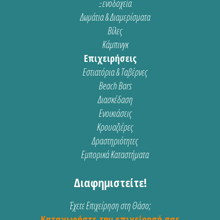
Ξενοδοχεία
Δωμάτια & Διαμερίσματα
Βίλες
Κάμπινγκ
Επιχειρήσεις
Εστιατόρια & Ταβέρνες
Beach Bars
Διασκέδαση
Ενοικιάσεις
Κρουαζιέρες
Δραστηριότητες
Εμπορικά Καταστήματα
Διαφημιστείτε!
Έχετε Επιχείρηση στη Θάσο;
Καταχωρήστε την επιχείρησή σας