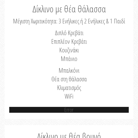
Δίκλινο με θέα θάλασσα
Μέγιστη Χωριτικότητα: 3 Ενήλικες ή 2 Ενήλικες & 1 Παιδί
Διπλό Κρεβάτι
Επιπλέον Κρεβάτι
Κουζινάκι
Μπάνιο
Μπαλκόνι
Θέα στη θάλασσα
Κλιματισμός
WiFi
Error
Δίκλινο με θέα βουνό