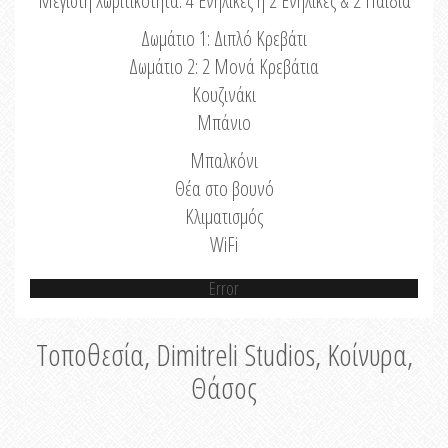
Μέγιστη Χωριτικότητα: 4 Ενήλικες ή 2 Ενήλικες & 2 Παιδιά
Δωμάτιο 1: Διπλό Κρεβάτι
Δωμάτιο 2: 2 Μονά Κρεβάτια
Κουζινάκι
Μπάνιο
Μπαλκόνι
Θέα στο βουνό
Κλιματισμός
WiFi
Error
Τοποθεσία, Dimitreli Studios, Κοίνυρα,
Θάσος