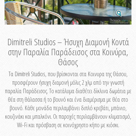
Dimitreli Studios – Ήσυχη Διαμονή Κοντά
στην Παραλία Παράδεισος στα Κοινύρα,
Θάσος
Τα Dimitreli Studios, που βρίσκονται στα Κοινυρα της Θάσου,
προσφέρουν ήσυχη διαμονή μόλις 2 χλμ από την γνωστή
παραλία Παράδεισος. Το κατάλυμα διαθέτει δίκλινα δωμάτια με
θέα στη θάλασσα ή το βουνό και ένα διαμέρισμα με θέα στο
βουνό. Κάθε μονάδα περιλαμβάνει διπλό κρεβάτι, μπάνιο,
κουζινάκι και μπαλκόνι. Οι παροχές περιλαμβάνουν κλιματισμό,
Wi-Fi και πρόσβαση σε κοινόχρηστο κήπο με κιόσκι.