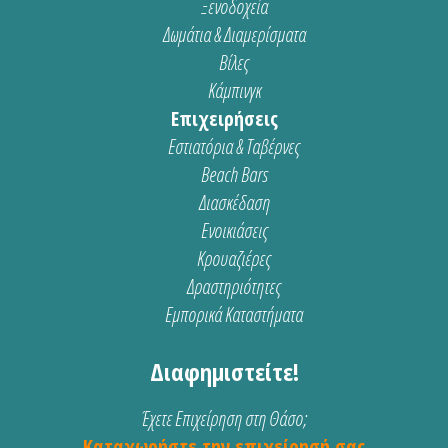
Ξενοδοχεία
Δωμάτια & Διαμερίσματα
Βίλες
Κάμπινγκ
Επιχειρήσεις
Εστιατόρια & Ταβέρνες
Beach Bars
Διασκέδαση
Ενοικιάσεις
Κρουαζιέρες
Δραστηριότητες
Εμπορικά Καταστήματα
Διαφημιστείτε!
Έχετε Επιχείρηση στη Θάσο;
Καταχωρήστε την επιχείρησή σας