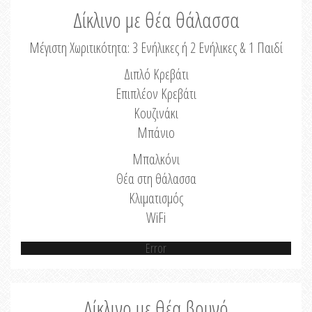
Δίκλινο με θέα θάλασσα
Μέγιστη Χωριτικότητα: 3 Ενήλικες ή 2 Ενήλικες & 1 Παιδί
Διπλό Κρεβάτι
Επιπλέον Κρεβάτι
Κουζινάκι
Μπάνιο
Μπαλκόνι
Θέα στη θάλασσα
Κλιματισμός
WiFi
Error
Δίκλινο με θέα βουνό