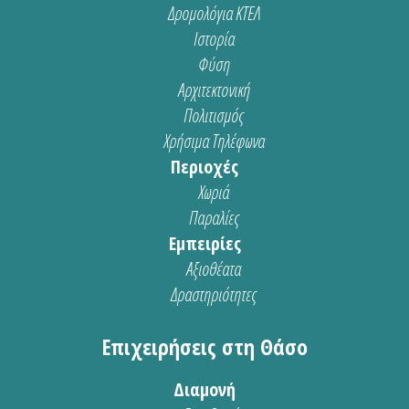
Δρομολόγια ΚΤΕΛ
Ιστορία
Φύση
Αρχιτεκτονική
Πολιτισμός
Χρήσιμα Τηλέφωνα
Περιοχές
Χωριά
Παραλίες
Εμπειρίες
Αξιοθέατα
Δραστηριότητες
Επιχειρήσεις στη Θάσο
Διαμονή