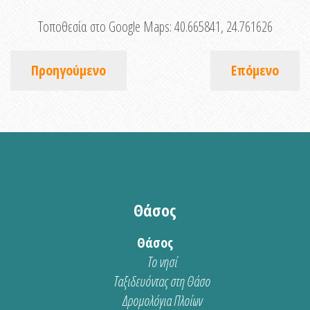
Τοποθεσία στο Google Maps:
40.665841, 24.761626
Προηγούμενο
Επόμενο
Θάσος
Θάσος
Το νησί
Ταξιδευόντας στη Θάσο
Δρομολόγια Πλοίων