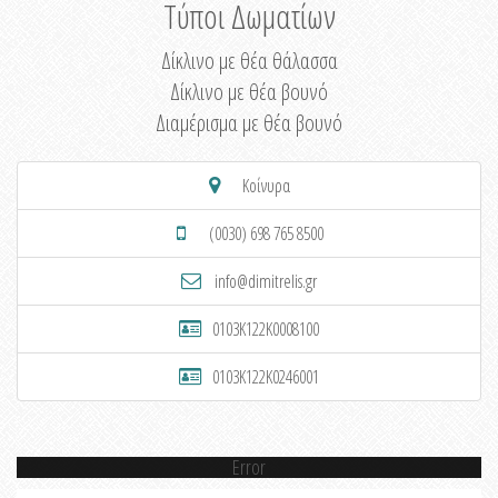
Τύποι Δωματίων
Δίκλινο με θέα θάλασσα
Δίκλινο με θέα βουνό
Διαμέρισμα με θέα βουνό
Κοίνυρα
(0030) 698 765 8500
info@dimitrelis.gr
0103K122K0008100
0103K122K0246001
Error