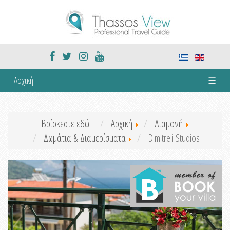
Αρχική
☰
Βρίσκεστε εδώ:
Αρχική
Διαμονή
Δωμάτια & Διαμερίσματα
Dimitreli Studios