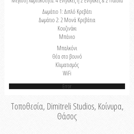
Μέγιστη Χωριτικότητα: 4 Ενήλικες ή 2 Ενήλικες & 2 Παιδιά
Δωμάτιο 1: Διπλό Κρεβάτι
Δωμάτιο 2: 2 Μονά Κρεβάτια
Κουζινάκι
Μπάνιο
Μπαλκόνι
Θέα στο βουνό
Κλιματισμός
WiFi
Error
Τοποθεσία, Dimitreli Studios, Κοίνυρα,
Θάσος