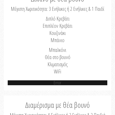
Μέγιστη Χωριτικότητα: 3 Ενήλικες ή 2 Ενήλικες & 1 Παιδί
Διπλό Κρεβάτι
Επιπλέον Κρεβάτι
Κουζινάκι
Μπάνιο
Μπαλκόνι
Θέα στο βουνό
Κλιματισμός
WiFi
Error
Διαμέρισμα με θέα βουνό