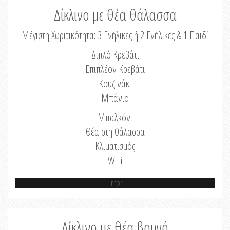
Δίκλινο με θέα θάλασσα
Μέγιστη Χωριτικότητα: 3 Ενήλικες ή 2 Ενήλικες & 1 Παιδί
Διπλό Κρεβάτι
Επιπλέον Κρεβάτι
Κουζινάκι
Μπάνιο
Μπαλκόνι
Θέα στη θάλασσα
Κλιματισμός
WiFi
Error
Δίκλινο με θέα βουνό