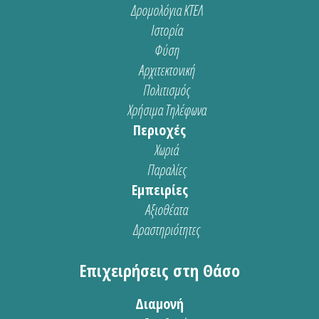
Δρομολόγια ΚΤΕΛ
Ιστορία
Φύση
Αρχιτεκτονική
Πολιτισμός
Χρήσιμα Τηλέφωνα
Περιοχές
Χωριά
Παραλίες
Εμπειρίες
Αξιοθέατα
Δραστηριότητες
Επιχειρήσεις στη Θάσο
Διαμονή