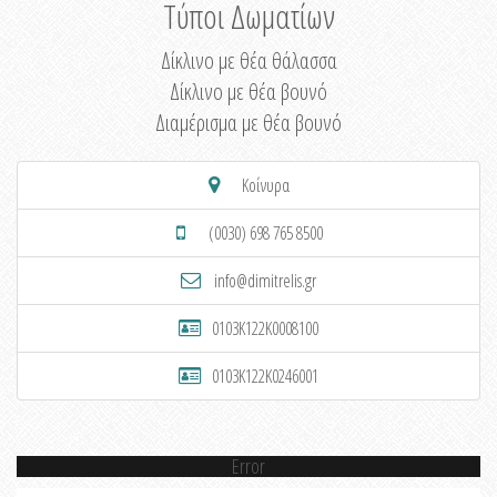
Τύποι Δωματίων
Δίκλινο με θέα θάλασσα
Δίκλινο με θέα βουνό
Διαμέρισμα με θέα βουνό
Κοίνυρα
(0030) 698 765 8500
info@dimitrelis.gr
0103K122K0008100
0103K122K0246001
Error