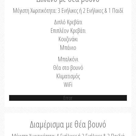
Μέγιστη Χωριτικότητα: 3 Ενήλικες ή 2 Ενήλικες & 1 Παιδί
Διπλό Κρεβάτι
Επιπλέον Κρεβάτι
Κουζινάκι
Μπάνιο
Μπαλκόνι
Θέα στο βουνό
Κλιματισμός
WiFi
Error
Διαμέρισμα με θέα βουνό