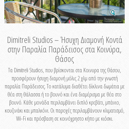
Dimitreli Studios – Ήσυχη Διαμονή Κοντά
στην Παραλία Παράδεισος στα Κοινύρα,
Θάσος
Τα Dimitreli Studios, που βρίσκονται στα Κοινυρα της Θάσου,
προσφέρουν ήσυχη διαμονή μόλις 2 χλμ από την γνωστή
παραλία Παράδεισος. Το κατάλυμα διαθέτει δίκλινα δωμάτια με
θέα στη θάλασσα ή το βουνό και ένα διαμέρισμα με θέα στο
βουνό. Κάθε μονάδα περιλαμβάνει διπλό κρεβάτι, μπάνιο,
κουζινάκι και μπαλκόνι. Οι παροχές περιλαμβάνουν κλιματισμό,
Wi-Fi και πρόσβαση σε κοινόχρηστο κήπο με κιόσκι.