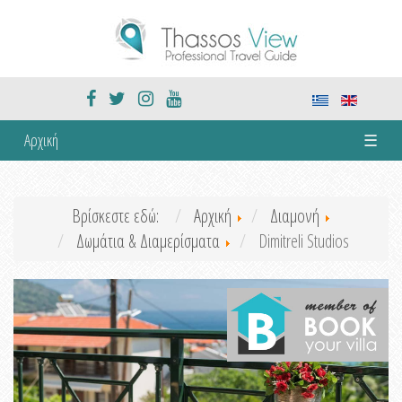
Αρχική
☰
Βρίσκεστε εδώ:
Αρχική
Διαμονή
Δωμάτια & Διαμερίσματα
Dimitreli Studios