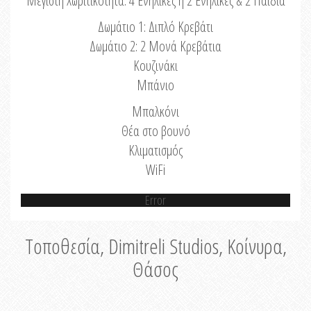
Μέγιστη Χωριτικότητα: 4 Ενήλικες ή 2 Ενήλικες & 2 Παιδιά
Δωμάτιο 1: Διπλό Κρεβάτι
Δωμάτιο 2: 2 Μονά Κρεβάτια
Κουζινάκι
Μπάνιο
Μπαλκόνι
Θέα στο βουνό
Κλιματισμός
WiFi
Error
Τοποθεσία, Dimitreli Studios, Κοίνυρα,
Θάσος