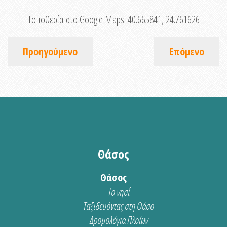
Τοποθεσία στο Google Maps:
40.665841, 24.761626
Προηγούμενο
Επόμενο
Θάσος
Θάσος
Το νησί
Ταξιδευόντας στη Θάσο
Δρομολόγια Πλοίων