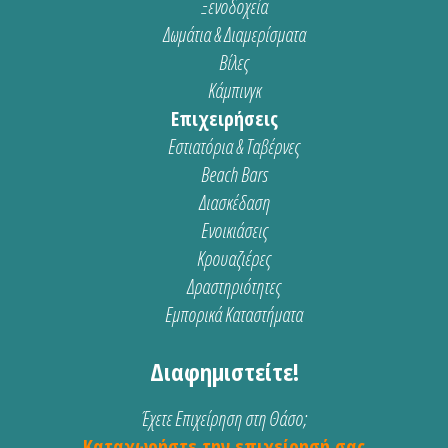
Ξενοδοχεία
Δωμάτια & Διαμερίσματα
Βίλες
Κάμπινγκ
Επιχειρήσεις
Εστιατόρια & Ταβέρνες
Beach Bars
Διασκέδαση
Ενοικιάσεις
Κρουαζιέρες
Δραστηριότητες
Εμπορικά Καταστήματα
Διαφημιστείτε!
Έχετε Επιχείρηση στη Θάσο;
Καταχωρήστε την επιχείρησή σας