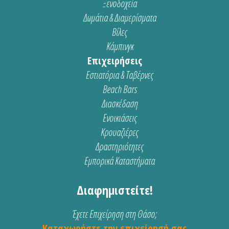
Ξενοδοχεία
Δωμάτια & Διαμερίσματα
Βίλες
Κάμπινγκ
Επιχειρήσεις
Εστιατόρια & Ταβέρνες
Beach Bars
Διασκέδαση
Ενοικιάσεις
Κρουαζιέρες
Δραστηριότητες
Εμπορικά Καταστήματα
Διαφημιστείτε!
Έχετε Επιχείρηση στη Θάσο;
Καταχωρήστε την επιχείρησή σας