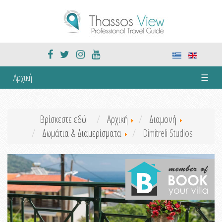
Αρχική
☰
Βρίσκεστε εδώ:
Αρχική
Διαμονή
Δωμάτια & Διαμερίσματα
Dimitreli Studios