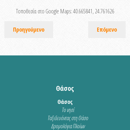
Τοποθεσία στο Google Maps:
40.665841, 24.761626
Προηγούμενο
Επόμενο
Θάσος
Θάσος
Το νησί
Ταξιδευόντας στη Θάσο
Δρομολόγια Πλοίων