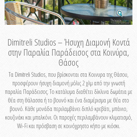
Dimitreli Studios – Ήσυχη Διαμονή Κοντά
στην Παραλία Παράδεισος στα Κοινύρα,
Θάσος
Τα Dimitreli Studios, που βρίσκονται στα Κοινυρα της Θάσου,
προσφέρουν ήσυχη διαμονή μόλις 2 χλμ από την γνωστή
παραλία Παράδεισος. Το κατάλυμα διαθέτει δίκλινα δωμάτια με
θέα στη θάλασσα ή το βουνό και ένα διαμέρισμα με θέα στο
βουνό. Κάθε μονάδα περιλαμβάνει διπλό κρεβάτι, μπάνιο,
κουζινάκι και μπαλκόνι. Οι παροχές περιλαμβάνουν κλιματισμό,
Wi-Fi και πρόσβαση σε κοινόχρηστο κήπο με κιόσκι.