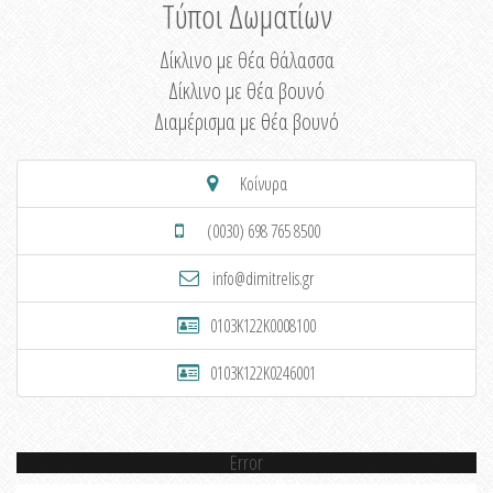
Τύποι Δωματίων
Δίκλινο με θέα θάλασσα
Δίκλινο με θέα βουνό
Διαμέρισμα με θέα βουνό
Κοίνυρα
(0030) 698 765 8500
info@dimitrelis.gr
0103K122K0008100
0103K122K0246001
Error