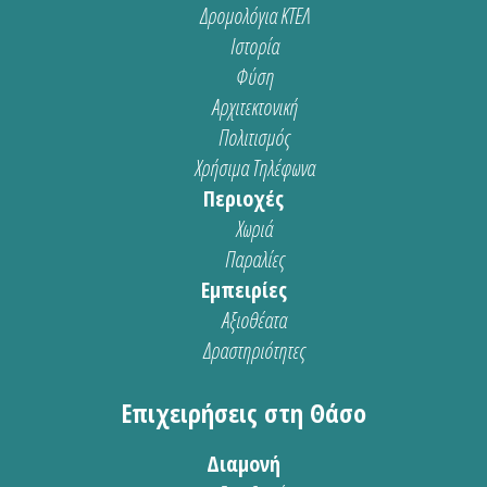
Δρομολόγια ΚΤΕΛ
Ιστορία
Φύση
Αρχιτεκτονική
Πολιτισμός
Χρήσιμα Τηλέφωνα
Περιοχές
Χωριά
Παραλίες
Εμπειρίες
Αξιοθέατα
Δραστηριότητες
Επιχειρήσεις στη Θάσο
Διαμονή