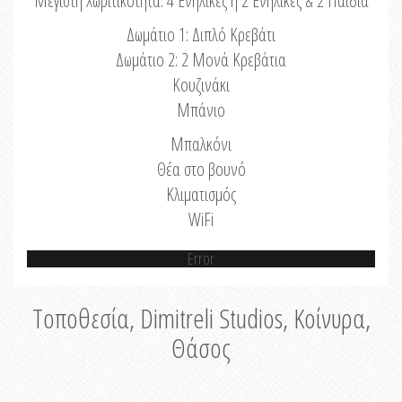
Μέγιστη Χωριτικότητα: 4 Ενήλικες ή 2 Ενήλικες & 2 Παιδιά
Δωμάτιο 1: Διπλό Κρεβάτι
Δωμάτιο 2: 2 Μονά Κρεβάτια
Κουζινάκι
Μπάνιο
Μπαλκόνι
Θέα στο βουνό
Κλιματισμός
WiFi
Error
Τοποθεσία, Dimitreli Studios, Κοίνυρα,
Θάσος