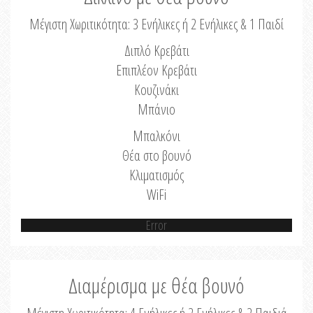
Μέγιστη Χωριτικότητα: 3 Ενήλικες ή 2 Ενήλικες & 1 Παιδί
Διπλό Κρεβάτι
Επιπλέον Κρεβάτι
Κουζινάκι
Μπάνιο
Μπαλκόνι
Θέα στο βουνό
Κλιματισμός
WiFi
Error
Διαμέρισμα με θέα βουνό