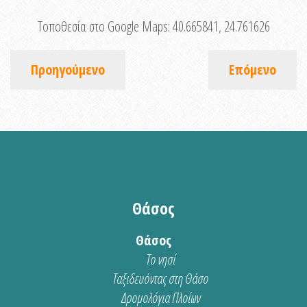
Τοποθεσία στο Google Maps:
40.665841, 24.761626
Προηγούμενο
Επόμενο
Θάσος
Θάσος
Το νησί
Ταξιδευόντας στη Θάσο
Δρομολόγια Πλοίων