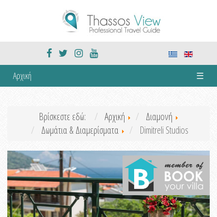
Αρχική
☰
Βρίσκεστε εδώ:
Αρχική
Διαμονή
Δωμάτια & Διαμερίσματα
Dimitreli Studios