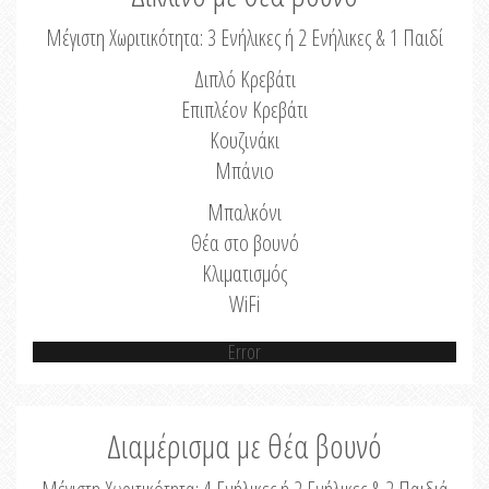
Μέγιστη Χωριτικότητα: 3 Ενήλικες ή 2 Ενήλικες & 1 Παιδί
Διπλό Κρεβάτι
Επιπλέον Κρεβάτι
Κουζινάκι
Μπάνιο
Μπαλκόνι
Θέα στο βουνό
Κλιματισμός
WiFi
Error
Διαμέρισμα με θέα βουνό