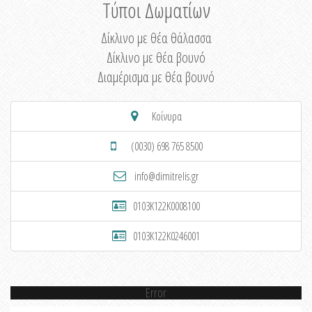
Τύποι Δωματίων
Δίκλινο με θέα θάλασσα
Δίκλινο με θέα βουνό
Διαμέρισμα με θέα βουνό
Κοίνυρα
(0030) 698 765 8500
info@dimitrelis.gr
0103K122K0008100
0103K122K0246001
Error