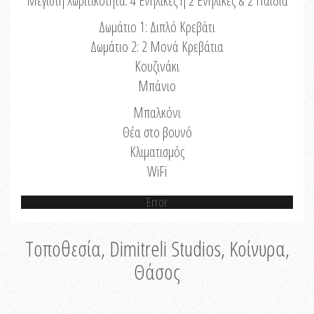
Μέγιστη Χωριτικότητα: 4 Ενήλικες ή 2 Ενήλικες & 2 Παιδιά
Δωμάτιο 1: Διπλό Κρεβάτι
Δωμάτιο 2: 2 Μονά Κρεβάτια
Κουζινάκι
Μπάνιο
Μπαλκόνι
Θέα στο βουνό
Κλιματισμός
WiFi
Error
Τοποθεσία, Dimitreli Studios, Κοίνυρα,
Θάσος