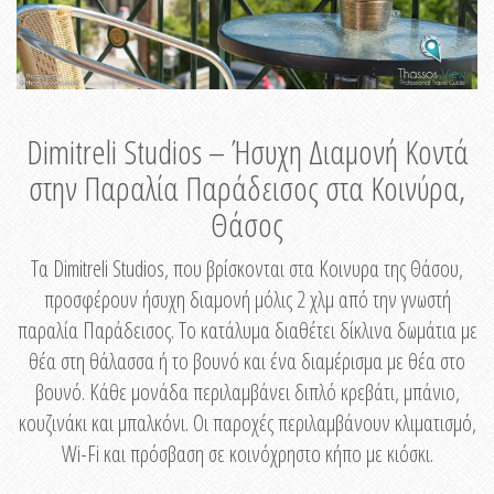
Dimitreli Studios – Ήσυχη Διαμονή Κοντά
στην Παραλία Παράδεισος στα Κοινύρα,
Θάσος
Τα Dimitreli Studios, που βρίσκονται στα Κοινυρα της Θάσου,
προσφέρουν ήσυχη διαμονή μόλις 2 χλμ από την γνωστή
παραλία Παράδεισος. Το κατάλυμα διαθέτει δίκλινα δωμάτια με
θέα στη θάλασσα ή το βουνό και ένα διαμέρισμα με θέα στο
βουνό. Κάθε μονάδα περιλαμβάνει διπλό κρεβάτι, μπάνιο,
κουζινάκι και μπαλκόνι. Οι παροχές περιλαμβάνουν κλιματισμό,
Wi-Fi και πρόσβαση σε κοινόχρηστο κήπο με κιόσκι.