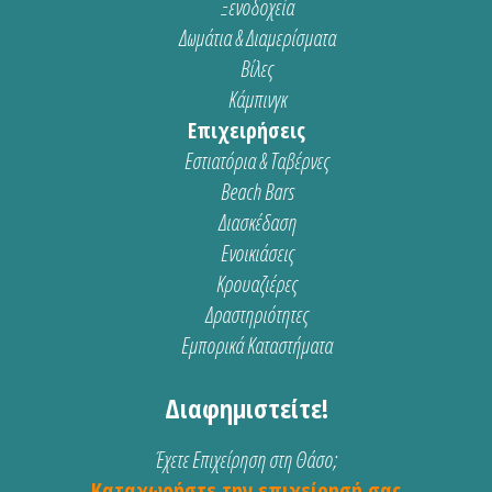
Ξενοδοχεία
Δωμάτια & Διαμερίσματα
Βίλες
Κάμπινγκ
Επιχειρήσεις
Εστιατόρια & Ταβέρνες
Beach Bars
Διασκέδαση
Ενοικιάσεις
Κρουαζιέρες
Δραστηριότητες
Εμπορικά Καταστήματα
Διαφημιστείτε!
Έχετε Επιχείρηση στη Θάσο;
Καταχωρήστε την επιχείρησή σας