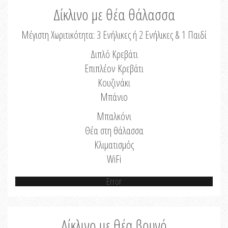
Δίκλινο με θέα θάλασσα
Μέγιστη Χωριτικότητα: 3 Ενήλικες ή 2 Ενήλικες & 1 Παιδί
Διπλό Κρεβάτι
Επιπλέον Κρεβάτι
Κουζινάκι
Μπάνιο
Μπαλκόνι
Θέα στη θάλασσα
Κλιματισμός
WiFi
Error
Δίκλινο με θέα βουνό