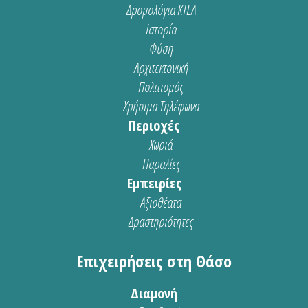
Δρομολόγια ΚΤΕΛ
Ιστορία
Φύση
Αρχιτεκτονική
Πολιτισμός
Χρήσιμα Τηλέφωνα
Περιοχές
Χωριά
Παραλίες
Εμπειρίες
Αξιοθέατα
Δραστηριότητες
Επιχειρήσεις στη Θάσο
Διαμονή