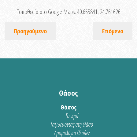
Τοποθεσία στο Google Maps:
40.665841, 24.761626
Προηγούμενο
Επόμενο
Θάσος
Θάσος
Το νησί
Ταξιδευόντας στη Θάσο
Δρομολόγια Πλοίων