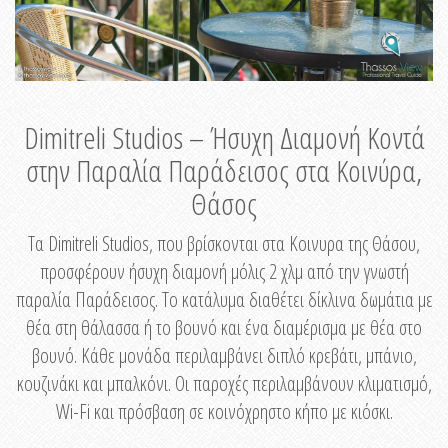
Dimitreli Studios – Ήσυχη Διαμονή Κοντά
στην Παραλία Παράδεισος στα Κοινύρα,
Θάσος
Τα Dimitreli Studios, που βρίσκονται στα Κοινυρα της Θάσου,
προσφέρουν ήσυχη διαμονή μόλις 2 χλμ από την γνωστή
παραλία Παράδεισος. Το κατάλυμα διαθέτει δίκλινα δωμάτια με
θέα στη θάλασσα ή το βουνό και ένα διαμέρισμα με θέα στο
βουνό. Κάθε μονάδα περιλαμβάνει διπλό κρεβάτι, μπάνιο,
κουζινάκι και μπαλκόνι. Οι παροχές περιλαμβάνουν κλιματισμό,
Wi-Fi και πρόσβαση σε κοινόχρηστο κήπο με κιόσκι.