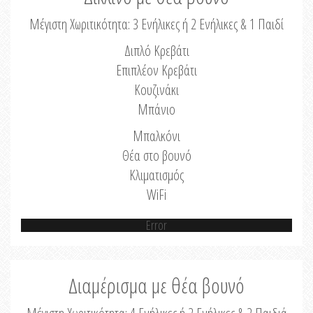
Μέγιστη Χωριτικότητα: 3 Ενήλικες ή 2 Ενήλικες & 1 Παιδί
Διπλό Κρεβάτι
Επιπλέον Κρεβάτι
Κουζινάκι
Μπάνιο
Μπαλκόνι
Θέα στο βουνό
Κλιματισμός
WiFi
Error
Διαμέρισμα με θέα βουνό