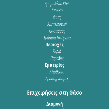
Δρομολόγια ΚΤΕΛ
Ιστορία
Φύση
Αρχιτεκτονική
Πολιτισμός
Χρήσιμα Τηλέφωνα
Περιοχές
Χωριά
Παραλίες
Εμπειρίες
Αξιοθέατα
Δραστηριότητες
Επιχειρήσεις στη Θάσο
Διαμονή