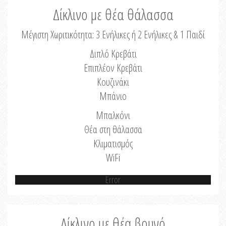
Δίκλινο με θέα θάλασσα
Μέγιστη Χωριτικότητα: 3 Ενήλικες ή 2 Ενήλικες & 1 Παιδί
Διπλό Κρεβάτι
Επιπλέον Κρεβάτι
Κουζινάκι
Μπάνιο
Μπαλκόνι
Θέα στη θάλασσα
Κλιματισμός
WiFi
Error
Δίκλινο με θέα βουνό