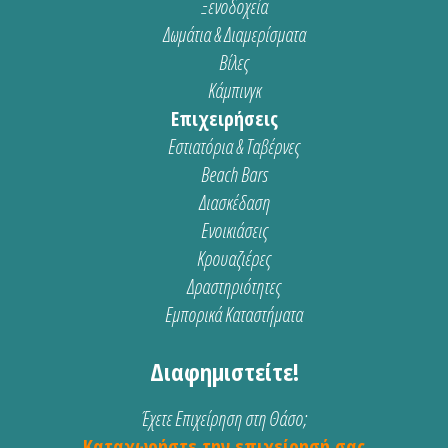
Ξενοδοχεία
Δωμάτια & Διαμερίσματα
Βίλες
Κάμπινγκ
Επιχειρήσεις
Εστιατόρια & Ταβέρνες
Beach Bars
Διασκέδαση
Ενοικιάσεις
Κρουαζιέρες
Δραστηριότητες
Εμπορικά Καταστήματα
Διαφημιστείτε!
Έχετε Επιχείρηση στη Θάσο;
Καταχωρήστε την επιχείρησή σας