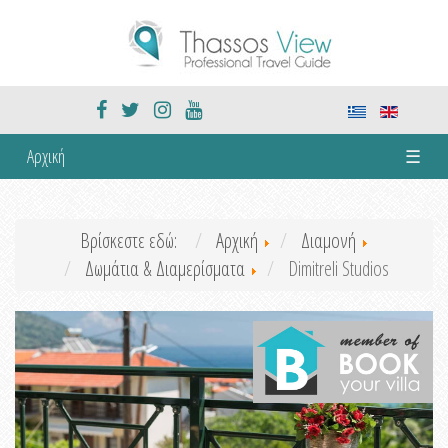
Αρχική
☰
Βρίσκεστε εδώ:
Αρχική
Διαμονή
Δωμάτια & Διαμερίσματα
Dimitreli Studios