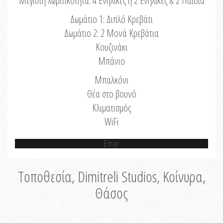
Μέγιστη Χωριτικότητα: 4 Ενήλικες ή 2 Ενήλικες & 2 Παιδιά
Δωμάτιο 1: Διπλό Κρεβάτι
Δωμάτιο 2: 2 Μονά Κρεβάτια
Κουζινάκι
Μπάνιο
Μπαλκόνι
Θέα στο βουνό
Κλιματισμός
WiFi
Error
Τοποθεσία, Dimitreli Studios, Κοίνυρα,
Θάσος