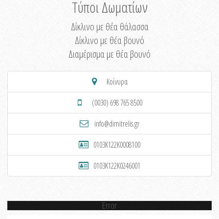
Τύποι Δωματίων
Δίκλινο με θέα θάλασσα
Δίκλινο με θέα βουνό
Διαμέρισμα με θέα βουνό
Κοίνυρα
(0030) 698 765 8500
info@dimitrelis.gr
0103K122K0008100
0103K122K0246001
Error