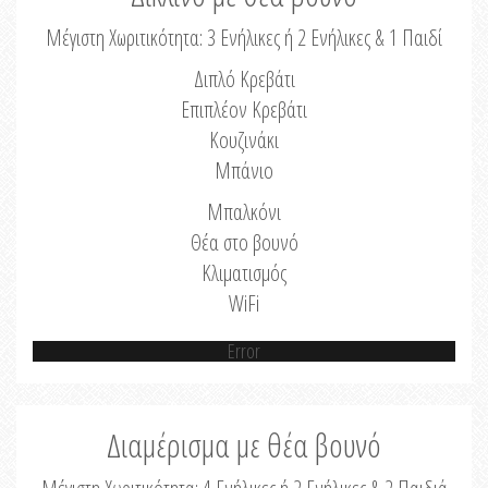
Μέγιστη Χωριτικότητα: 3 Ενήλικες ή 2 Ενήλικες & 1 Παιδί
Διπλό Κρεβάτι
Επιπλέον Κρεβάτι
Κουζινάκι
Μπάνιο
Μπαλκόνι
Θέα στο βουνό
Κλιματισμός
WiFi
Error
Διαμέρισμα με θέα βουνό