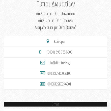
Τύποι Δωματίων
Δίκλινο με θέα θάλασσα
Δίκλινο με θέα βουνό
Διαμέρισμα με θέα βουνό
Κοίνυρα
(0030) 698 765 8500
info@dimitrelis.gr
0103K122K0008100
0103K122K0246001
Error