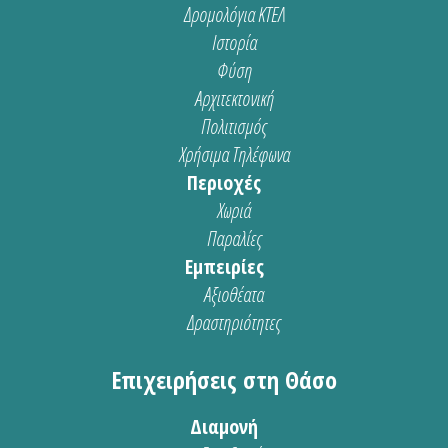
Δρομολόγια ΚΤΕΛ
Ιστορία
Φύση
Αρχιτεκτονική
Πολιτισμός
Χρήσιμα Τηλέφωνα
Περιοχές
Χωριά
Παραλίες
Εμπειρίες
Αξιοθέατα
Δραστηριότητες
Επιχειρήσεις στη Θάσο
Διαμονή