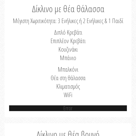
Δίκλινο με θέα θάλασσα
Μέγιστη Χωριτικότητα: 3 Ενήλικες ή 2 Ενήλικες & 1 Παιδί
Διπλό Κρεβάτι
Επιπλέον Κρεβάτι
Κουζινάκι
Μπάνιο
Μπαλκόνι
Θέα στη θάλασσα
Κλιματισμός
WiFi
Error
Δίκλινο με θέα βουνό