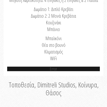
Μέγιστη Χωριτικότητα: 4 Ενήλικες ή 2 Ενήλικες & 2 Παιδιά
Δωμάτιο 1: Διπλό Κρεβάτι
Δωμάτιο 2: 2 Μονά Κρεβάτια
Κουζινάκι
Μπάνιο
Μπαλκόνι
Θέα στο βουνό
Κλιματισμός
WiFi
Error
Τοποθεσία, Dimitreli Studios, Κοίνυρα,
Θάσος