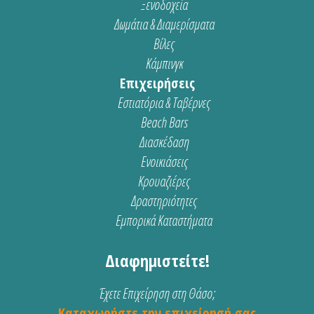
Ξενοδοχεία
Δωμάτια & Διαμερίσματα
Βίλες
Κάμπινγκ
Επιχειρήσεις
Εστιατόρια & Ταβέρνες
Beach Bars
Διασκέδαση
Ενοικιάσεις
Κρουαζιέρες
Δραστηριότητες
Εμπορικά Καταστήματα
Διαφημιστείτε!
Έχετε Επιχείρηση στη Θάσο;
Καταχωρήστε την επιχείρησή σας