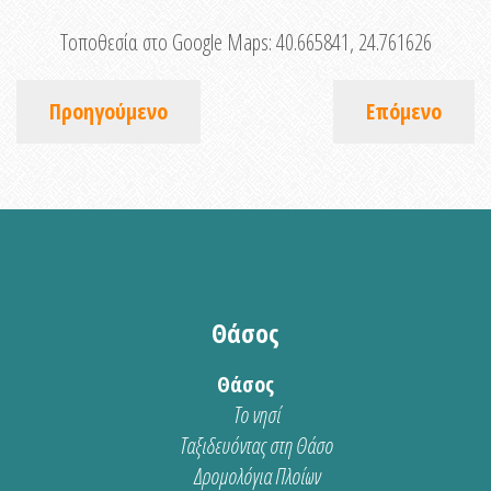
Τοποθεσία στο Google Maps:
40.665841, 24.761626
Προηγούμενο
Επόμενο
Θάσος
Θάσος
Το νησί
Ταξιδευόντας στη Θάσο
Δρομολόγια Πλοίων