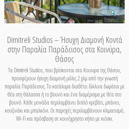
Dimitreli Studios – Ήσυχη Διαμονή Κοντά
στην Παραλία Παράδεισος στα Κοινύρα,
Θάσος
Τα Dimitreli Studios, που βρίσκονται στα Κοινυρα της Θάσου,
προσφέρουν ήσυχη διαμονή μόλις 2 χλμ από την γνωστή
παραλία Παράδεισος. Το κατάλυμα διαθέτει δίκλινα δωμάτια με
θέα στη θάλασσα ή το βουνό και ένα διαμέρισμα με θέα στο
βουνό. Κάθε μονάδα περιλαμβάνει διπλό κρεβάτι, μπάνιο,
κουζινάκι και μπαλκόνι. Οι παροχές περιλαμβάνουν κλιματισμό,
Wi-Fi και πρόσβαση σε κοινόχρηστο κήπο με κιόσκι.