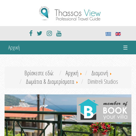
Αρχική
☰
Βρίσκεστε εδώ:
Αρχική
Διαμονή
Δωμάτια & Διαμερίσματα
Dimitreli Studios