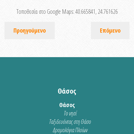
Τοποθεσία στο Google Maps:
40.665841, 24.761626
Προηγούμενο
Επόμενο
Θάσος
Θάσος
Το νησί
Ταξιδευόντας στη Θάσο
Δρομολόγια Πλοίων