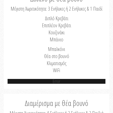
Μέγιστη Χωριτικότητα: 3 Ενήλικες ή 2 Ενήλικες & 1 Παιδί
Διπλό Κρεβάτι
Επιπλέον Κρεβάτι
Κουζινάκι
Μπάνιο
Μπαλκόνι
Θέα στο βουνό
Κλιματισμός
WiFi
Error
Διαμέρισμα με θέα βουνό