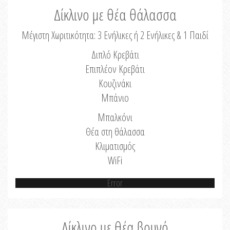
Δίκλινο με θέα θάλασσα
Μέγιστη Χωριτικότητα: 3 Ενήλικες ή 2 Ενήλικες & 1 Παιδί
Διπλό Κρεβάτι
Επιπλέον Κρεβάτι
Κουζινάκι
Μπάνιο
Μπαλκόνι
Θέα στη θάλασσα
Κλιματισμός
WiFi
Error
Δίκλινο με θέα βουνό