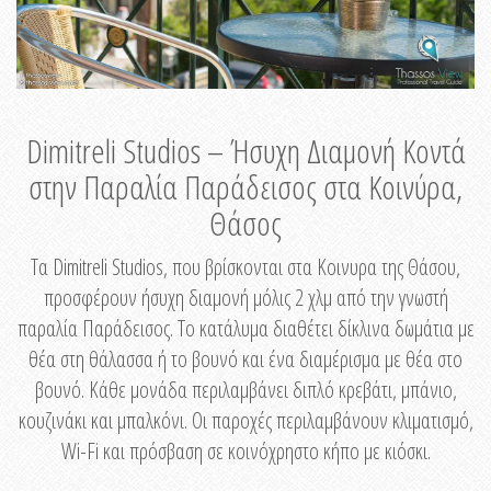
Dimitreli Studios – Ήσυχη Διαμονή Κοντά
στην Παραλία Παράδεισος στα Κοινύρα,
Θάσος
Τα Dimitreli Studios, που βρίσκονται στα Κοινυρα της Θάσου,
προσφέρουν ήσυχη διαμονή μόλις 2 χλμ από την γνωστή
παραλία Παράδεισος. Το κατάλυμα διαθέτει δίκλινα δωμάτια με
θέα στη θάλασσα ή το βουνό και ένα διαμέρισμα με θέα στο
βουνό. Κάθε μονάδα περιλαμβάνει διπλό κρεβάτι, μπάνιο,
κουζινάκι και μπαλκόνι. Οι παροχές περιλαμβάνουν κλιματισμό,
Wi-Fi και πρόσβαση σε κοινόχρηστο κήπο με κιόσκι.