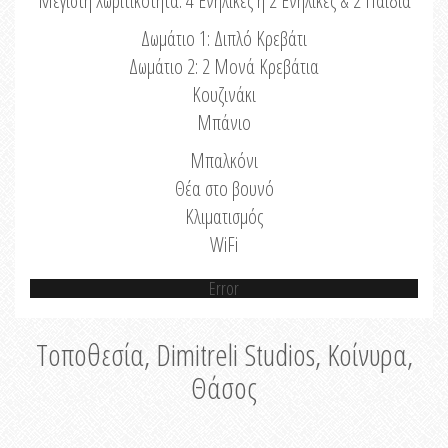
Μέγιστη Χωριτικότητα: 4 Ενήλικες ή 2 Ενήλικες & 2 Παιδιά
Δωμάτιο 1: Διπλό Κρεβάτι
Δωμάτιο 2: 2 Μονά Κρεβάτια
Κουζινάκι
Μπάνιο
Μπαλκόνι
Θέα στο βουνό
Κλιματισμός
WiFi
Error
Τοποθεσία, Dimitreli Studios, Κοίνυρα,
Θάσος