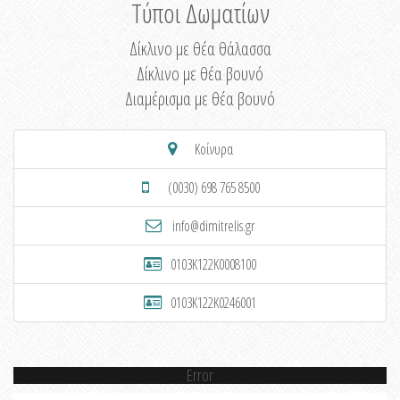
Τύποι Δωματίων
Δίκλινο με θέα θάλασσα
Δίκλινο με θέα βουνό
Διαμέρισμα με θέα βουνό
Κοίνυρα
(0030) 698 765 8500
info@dimitrelis.gr
0103K122K0008100
0103K122K0246001
Error