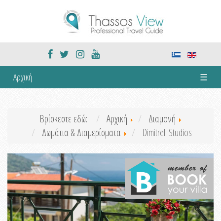
Αρχική
☰
Βρίσκεστε εδώ:
Αρχική
Διαμονή
Δωμάτια & Διαμερίσματα
Dimitreli Studios