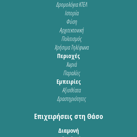
Δρομολόγια ΚΤΕΛ
Ιστορία
Φύση
Αρχιτεκτονική
Πολιτισμός
Χρήσιμα Τηλέφωνα
Περιοχές
Χωριά
Παραλίες
Εμπειρίες
Αξιοθέατα
Δραστηριότητες
Επιχειρήσεις στη Θάσο
Διαμονή