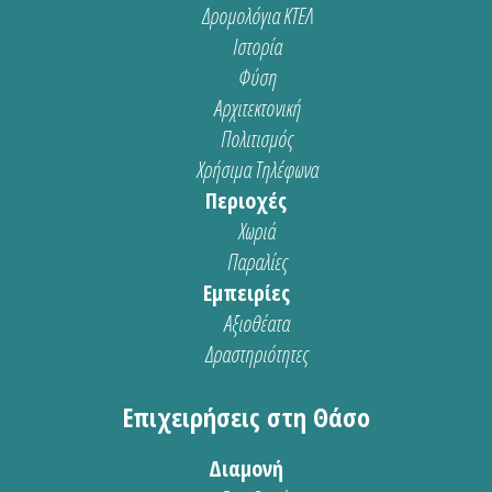
Δρομολόγια ΚΤΕΛ
Ιστορία
Φύση
Αρχιτεκτονική
Πολιτισμός
Χρήσιμα Τηλέφωνα
Περιοχές
Χωριά
Παραλίες
Εμπειρίες
Αξιοθέατα
Δραστηριότητες
Επιχειρήσεις στη Θάσο
Διαμονή