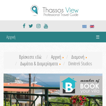
Αρχική
☰
Βρίσκεστε εδώ:
Αρχική
Διαμονή
Δωμάτια & Διαμερίσματα
Dimitreli Studios