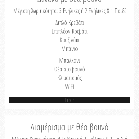
Μέγιστη Χωριτικότητα: 3 Ενήλικες ή 2 Ενήλικες & 1 Παιδί
Διπλό Κρεβάτι
Επιπλέον Κρεβάτι
Κουζινάκι
Μπάνιο
Μπαλκόνι
Θέα στο βουνό
Κλιματισμός
WiFi
Error
Διαμέρισμα με θέα βουνό