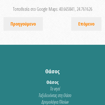
Τοποθεσία στο Google Maps:
40.665841, 24.761626
Προηγούμενο
Επόμενο
Θάσος
Θάσος
Το νησί
Ταξιδευόντας στη Θάσο
Δρομολόγια Πλοίων