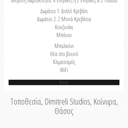
Μέγιστη Χωριτικότητα: 4 Ενήλικες ή 2 Ενήλικες & 2 Παιδιά
Δωμάτιο 1: Διπλό Κρεβάτι
Δωμάτιο 2: 2 Μονά Κρεβάτια
Κουζινάκι
Μπάνιο
Μπαλκόνι
Θέα στο βουνό
Κλιματισμός
WiFi
Error
Τοποθεσία, Dimitreli Studios, Κοίνυρα,
Θάσος