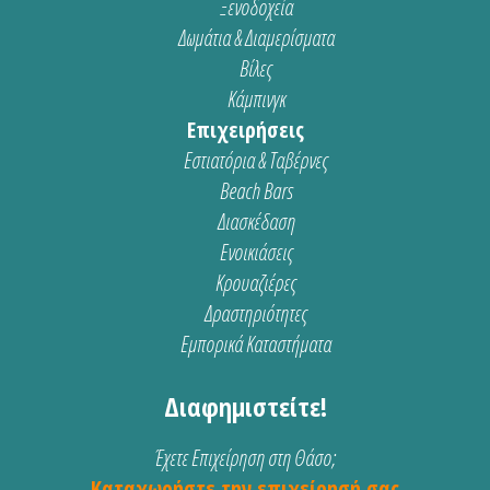
Ξενοδοχεία
Δωμάτια & Διαμερίσματα
Βίλες
Κάμπινγκ
Επιχειρήσεις
Εστιατόρια & Ταβέρνες
Beach Bars
Διασκέδαση
Ενοικιάσεις
Κρουαζιέρες
Δραστηριότητες
Εμπορικά Καταστήματα
Διαφημιστείτε!
Έχετε Επιχείρηση στη Θάσο;
Καταχωρήστε την επιχείρησή σας