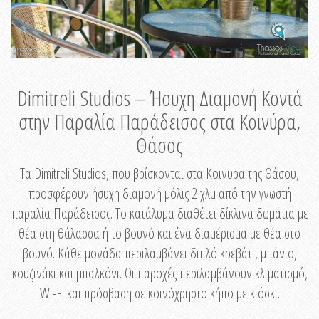
Dimitreli Studios – Ήσυχη Διαμονή Κοντά
στην Παραλία Παράδεισος στα Κοινύρα,
Θάσος
Τα Dimitreli Studios, που βρίσκονται στα Κοινυρα της Θάσου,
προσφέρουν ήσυχη διαμονή μόλις 2 χλμ από την γνωστή
παραλία Παράδεισος. Το κατάλυμα διαθέτει δίκλινα δωμάτια με
θέα στη θάλασσα ή το βουνό και ένα διαμέρισμα με θέα στο
βουνό. Κάθε μονάδα περιλαμβάνει διπλό κρεβάτι, μπάνιο,
κουζινάκι και μπαλκόνι. Οι παροχές περιλαμβάνουν κλιματισμό,
Wi-Fi και πρόσβαση σε κοινόχρηστο κήπο με κιόσκι.