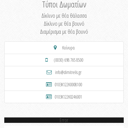
Τύποι Δωματίων
Δίκλινο με θέα θάλασσα
Δίκλινο με θέα βουνό
Διαμέρισμα με θέα βουνό
Κοίνυρα
(0030) 698 765 8500
info@dimitrelis.gr
0103K122K0008100
0103K122K0246001
Error