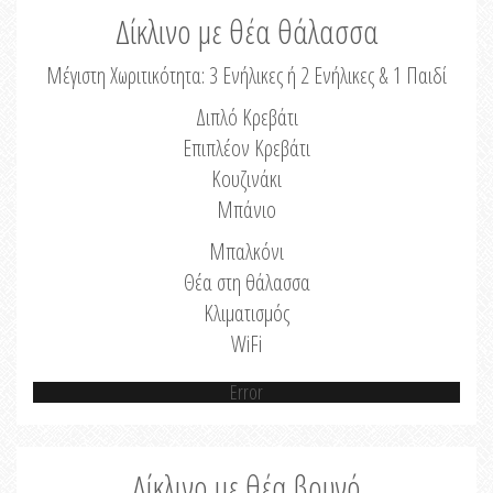
Δίκλινο με θέα θάλασσα
Μέγιστη Χωριτικότητα: 3 Ενήλικες ή 2 Ενήλικες & 1 Παιδί
Διπλό Κρεβάτι
Επιπλέον Κρεβάτι
Κουζινάκι
Μπάνιο
Μπαλκόνι
Θέα στη θάλασσα
Κλιματισμός
WiFi
Error
Δίκλινο με θέα βουνό