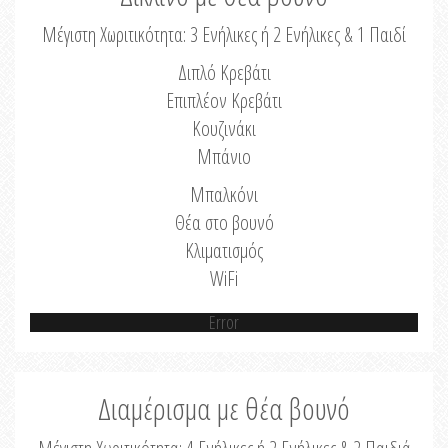
Μέγιστη Χωριτικότητα: 3 Ενήλικες ή 2 Ενήλικες & 1 Παιδί
Διπλό Κρεβάτι
Επιπλέον Κρεβάτι
Κουζινάκι
Μπάνιο
Μπαλκόνι
Θέα στο βουνό
Κλιματισμός
WiFi
Error
Διαμέρισμα με θέα βουνό