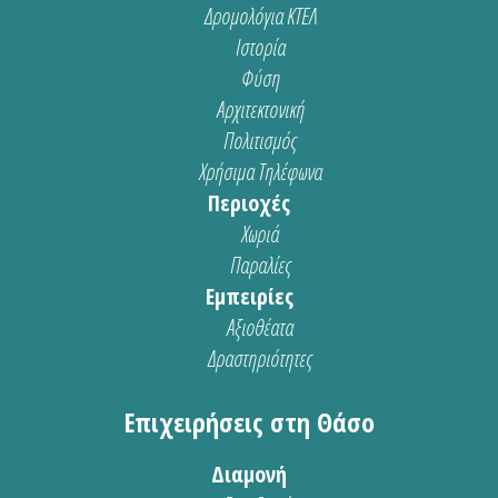
Δρομολόγια ΚΤΕΛ
Ιστορία
Φύση
Αρχιτεκτονική
Πολιτισμός
Χρήσιμα Τηλέφωνα
Περιοχές
Χωριά
Παραλίες
Εμπειρίες
Αξιοθέατα
Δραστηριότητες
Επιχειρήσεις στη Θάσο
Διαμονή