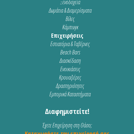
Ξενοδοχεία
Δωμάτια & Διαμερίσματα
Βίλες
Κάμπινγκ
Επιχειρήσεις
Εστιατόρια & Ταβέρνες
Beach Bars
Διασκέδαση
Ενοικιάσεις
Κρουαζιέρες
Δραστηριότητες
Εμπορικά Καταστήματα
Διαφημιστείτε!
Έχετε Επιχείρηση στη Θάσο;
Καταχωρήστε την επιχείρησή σας