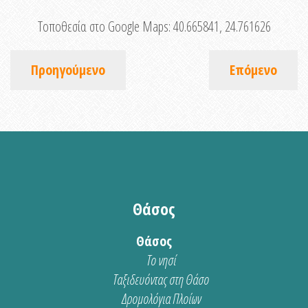
Τοποθεσία στο Google Maps:
40.665841, 24.761626
Προηγούμενο
Επόμενο
Θάσος
Θάσος
Το νησί
Ταξιδευόντας στη Θάσο
Δρομολόγια Πλοίων