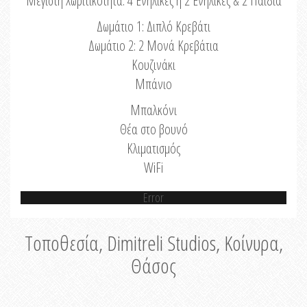
Μέγιστη Χωριτικότητα: 4 Ενήλικες ή 2 Ενήλικες & 2 Παιδιά
Δωμάτιο 1: Διπλό Κρεβάτι
Δωμάτιο 2: 2 Μονά Κρεβάτια
Κουζινάκι
Μπάνιο
Μπαλκόνι
Θέα στο βουνό
Κλιματισμός
WiFi
Error
Τοποθεσία, Dimitreli Studios, Κοίνυρα,
Θάσος