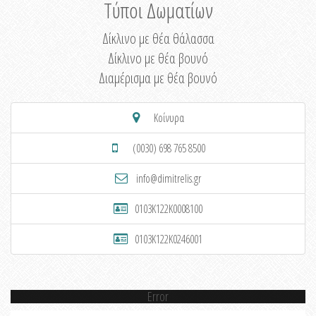
Τύποι Δωματίων
Δίκλινο με θέα θάλασσα
Δίκλινο με θέα βουνό
Διαμέρισμα με θέα βουνό
Κοίνυρα
(0030) 698 765 8500
info@dimitrelis.gr
0103K122K0008100
0103K122K0246001
Error