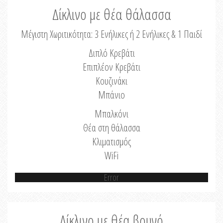
Δίκλινο με θέα θάλασσα
Μέγιστη Χωριτικότητα: 3 Ενήλικες ή 2 Ενήλικες & 1 Παιδί
Διπλό Κρεβάτι
Επιπλέον Κρεβάτι
Κουζινάκι
Μπάνιο
Μπαλκόνι
Θέα στη θάλασσα
Κλιματισμός
WiFi
Error
Δίκλινο με θέα βουνό