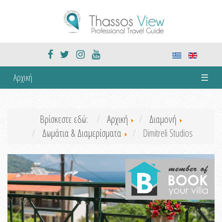
Αρχική
☰
Βρίσκεστε εδώ:
Αρχική
Διαμονή
Δωμάτια & Διαμερίσματα
Dimitreli Studios