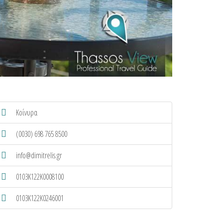
Κοίνυρα
(0030) 698 765 8500
info@dimitrelis.gr
0103K122K0008100
0103K122K0246001