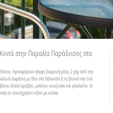
ή Κοντά στην Παραλία Παράδεισος στα
ης Θάσου, προσφέρουν ήσυχη διαμονή μόλις 2 χλμ από την
ίκλινα δωμάτια με θέα στη θάλασσα ή το βουνό και ένα
άνει διπλό κρεβάτι, μπάνιο, κουζινάκι και μπαλκόνι. Οι
αση σε κοινόχρηστο κήπο με κιόσκι.