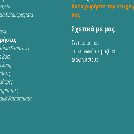
οχεία
Καταχωρήστε την επιχεί
ια & Διαμερίσματα
σας
Σχετικά με μας
νγκ
ρήσεις
Σχετικά με μας
τόρια & Ταβέρνες
Επικοινωνήστε μαζί μας
 Bars
Διαφημιστείτε
κέδαση
ιάσεις
αζιέρες
τηριότητες
ρικά Καταστήματα