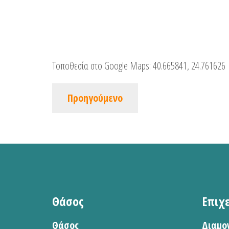
Τοποθεσία στο Google Maps:
40.665841, 24.761626
Προηγούμενο
Θάσος
Επιχ
Θάσος
Διαμο