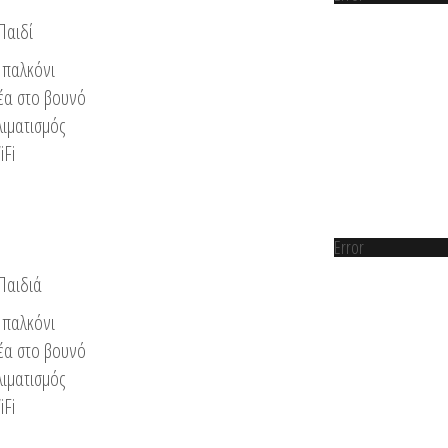
Παιδί
παλκόνι
έα στο βουνό
λιματισμός
iFi
Error
 Παιδιά
παλκόνι
έα στο βουνό
λιματισμός
iFi