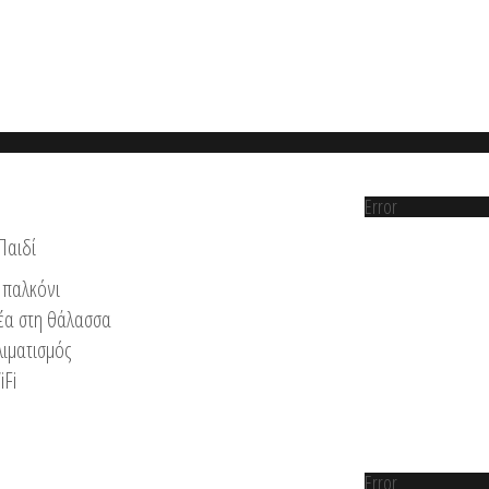
Error
Παιδί
παλκόνι
έα στη θάλασσα
λιματισμός
iFi
Error