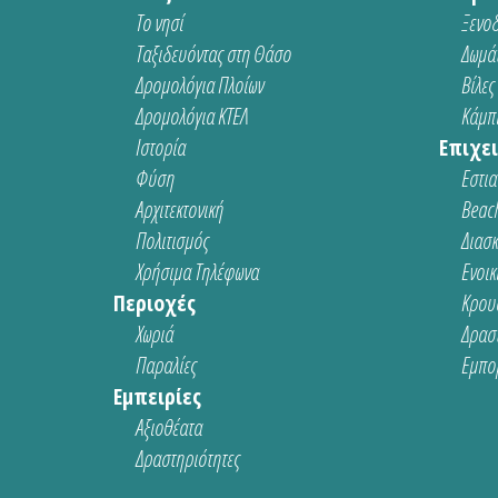
Το νησί
Ξενοδ
Ταξιδευόντας στη Θάσο
Δωμάτ
Δρομολόγια Πλοίων
Βίλες
Δρομολόγια ΚΤΕΛ
Κάμπι
Ιστορία
Επιχει
Φύση
Εστια
Αρχιτεκτονική
Beach
Πολιτισμός
Διασ
Χρήσιμα Τηλέφωνα
Ενοικ
Περιοχές
Κρου
Χωριά
Δρασ
Παραλίες
Εμπο
Εμπειρίες
Αξιοθέατα
Δραστηριότητες