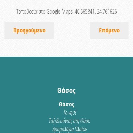
Τοποθεσία στο Google Maps:
40.665841, 24.761626
Προηγούμενο
Επόμενο
Θάσος
Θάσος
Το νησί
Ταξιδευόντας στη Θάσο
Δρομολόγια Πλοίων