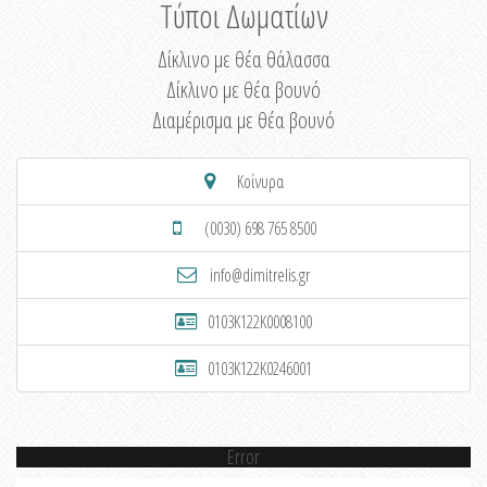
Τύποι Δωματίων
Δίκλινο με θέα θάλασσα
Δίκλινο με θέα βουνό
Διαμέρισμα με θέα βουνό
Κοίνυρα
(0030) 698 765 8500
info@dimitrelis.gr
0103K122K0008100
0103K122K0246001
Error