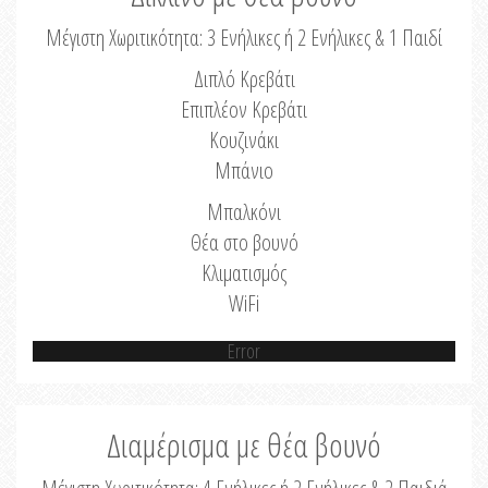
Μέγιστη Χωριτικότητα: 3 Ενήλικες ή 2 Ενήλικες & 1 Παιδί
Διπλό Κρεβάτι
Επιπλέον Κρεβάτι
Κουζινάκι
Μπάνιο
Μπαλκόνι
Θέα στο βουνό
Κλιματισμός
WiFi
Error
Διαμέρισμα με θέα βουνό