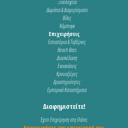
Ξενοδοχεία
Δωμάτια & Διαμερίσματα
Βίλες
Κάμπινγκ
Επιχειρήσεις
Εστιατόρια & Ταβέρνες
Beach Bars
Διασκέδαση
Ενοικιάσεις
Κρουαζιέρες
Δραστηριότητες
Εμπορικά Καταστήματα
Διαφημιστείτε!
Έχετε Επιχείρηση στη Θάσο;
Καταχωρήστε την επιχείρησή σας