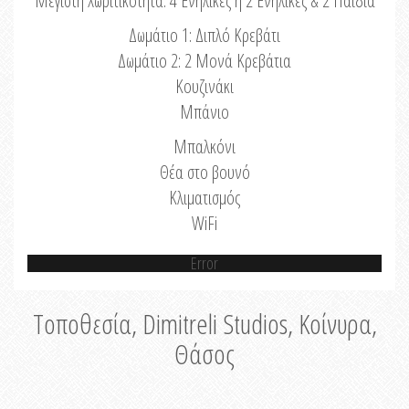
Μέγιστη Χωριτικότητα: 4 Ενήλικες ή 2 Ενήλικες & 2 Παιδιά
Δωμάτιο 1: Διπλό Κρεβάτι
Δωμάτιο 2: 2 Μονά Κρεβάτια
Κουζινάκι
Μπάνιο
Μπαλκόνι
Θέα στο βουνό
Κλιματισμός
WiFi
Error
Τοποθεσία, Dimitreli Studios, Κοίνυρα,
Θάσος