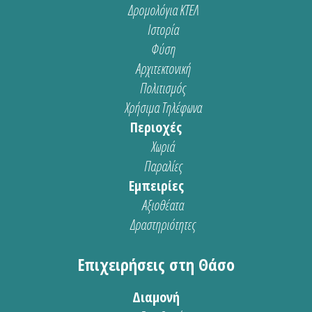
Δρομολόγια ΚΤΕΛ
Ιστορία
Φύση
Αρχιτεκτονική
Πολιτισμός
Χρήσιμα Τηλέφωνα
Περιοχές
Χωριά
Παραλίες
Εμπειρίες
Αξιοθέατα
Δραστηριότητες
Επιχειρήσεις στη Θάσο
Διαμονή