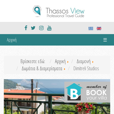
Αρχική
☰
Βρίσκεστε εδώ:
Αρχική
Διαμονή
Δωμάτια & Διαμερίσματα
Dimitreli Studios