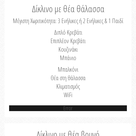
Δίκλινο με θέα θάλασσα
Μέγιστη Χωριτικότητα: 3 Ενήλικες ή 2 Ενήλικες & 1 Παιδί
Διπλό Κρεβάτι
Επιπλέον Κρεβάτι
Κουζινάκι
Μπάνιο
Μπαλκόνι
Θέα στη θάλασσα
Κλιματισμός
WiFi
Error
Δίκλινο με θέα βουνό