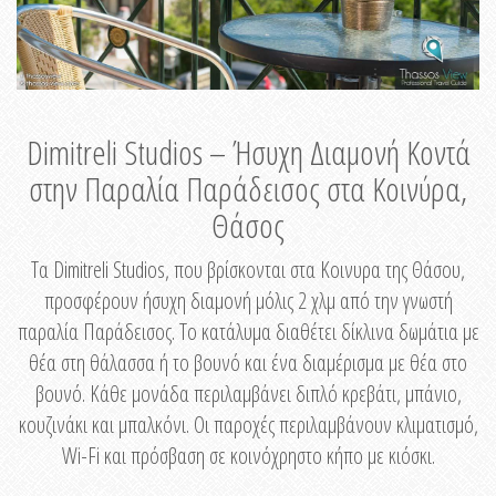
Dimitreli Studios – Ήσυχη Διαμονή Κοντά
στην Παραλία Παράδεισος στα Κοινύρα,
Θάσος
Τα Dimitreli Studios, που βρίσκονται στα Κοινυρα της Θάσου,
προσφέρουν ήσυχη διαμονή μόλις 2 χλμ από την γνωστή
παραλία Παράδεισος. Το κατάλυμα διαθέτει δίκλινα δωμάτια με
θέα στη θάλασσα ή το βουνό και ένα διαμέρισμα με θέα στο
βουνό. Κάθε μονάδα περιλαμβάνει διπλό κρεβάτι, μπάνιο,
κουζινάκι και μπαλκόνι. Οι παροχές περιλαμβάνουν κλιματισμό,
Wi-Fi και πρόσβαση σε κοινόχρηστο κήπο με κιόσκι.