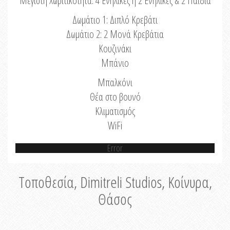
Μέγιστη Χωριτικότητα: 4 Ενήλικες ή 2 Ενήλικες & 2 Παιδιά
Δωμάτιο 1: Διπλό Κρεβάτι
Δωμάτιο 2: 2 Μονά Κρεβάτια
Κουζινάκι
Μπάνιο
Μπαλκόνι
Θέα στο βουνό
Κλιματισμός
WiFi
Error
Τοποθεσία, Dimitreli Studios, Κοίνυρα,
Θάσος