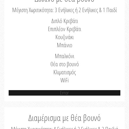
Μέγιστη Χωριτικότητα: 3 Ενήλικες ή 2 Ενήλικες & 1 Παιδί
Διπλό Κρεβάτι
Επιπλέον Κρεβάτι
Κουζινάκι
Μπάνιο
Μπαλκόνι
Θέα στο βουνό
Κλιματισμός
WiFi
Error
Διαμέρισμα με θέα βουνό