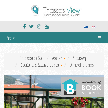
Αρχική
☰
Βρίσκεστε εδώ:
Αρχική
Διαμονή
Δωμάτια & Διαμερίσματα
Dimitreli Studios