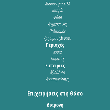
Δρομολόγια ΚΤΕΛ
Ιστορία
Φύση
Αρχιτεκτονική
Πολιτισμός
Χρήσιμα Τηλέφωνα
Περιοχές
Χωριά
Παραλίες
Εμπειρίες
Αξιοθέατα
Δραστηριότητες
Επιχειρήσεις στη Θάσο
Διαμονή