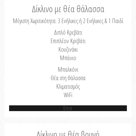
Δίκλινο με θέα θάλασσα
Μέγιστη Χωριτικότητα: 3 Ενήλικες ή 2 Ενήλικες & 1 Παιδί
Διπλό Κρεβάτι
Επιπλέον Κρεβάτι
Κουζινάκι
Μπάνιο
Μπαλκόνι
Θέα στη θάλασσα
Κλιματισμός
WiFi
Error
Δίκλινο με θέα βουνό