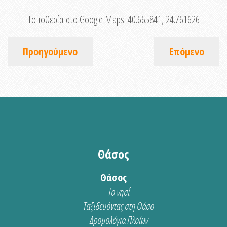
Τοποθεσία στο Google Maps:
40.665841, 24.761626
Προηγούμενο
Επόμενο
Θάσος
Θάσος
Το νησί
Ταξιδευόντας στη Θάσο
Δρομολόγια Πλοίων