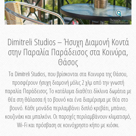
Dimitreli Studios – Ήσυχη Διαμονή Κοντά
στην Παραλία Παράδεισος στα Κοινύρα,
Θάσος
Τα Dimitreli Studios, που βρίσκονται στα Κοινυρα της Θάσου,
προσφέρουν ήσυχη διαμονή μόλις 2 χλμ από την γνωστή
παραλία Παράδεισος. Το κατάλυμα διαθέτει δίκλινα δωμάτια με
θέα στη θάλασσα ή το βουνό και ένα διαμέρισμα με θέα στο
βουνό. Κάθε μονάδα περιλαμβάνει διπλό κρεβάτι, μπάνιο,
κουζινάκι και μπαλκόνι. Οι παροχές περιλαμβάνουν κλιματισμό,
Wi-Fi και πρόσβαση σε κοινόχρηστο κήπο με κιόσκι.