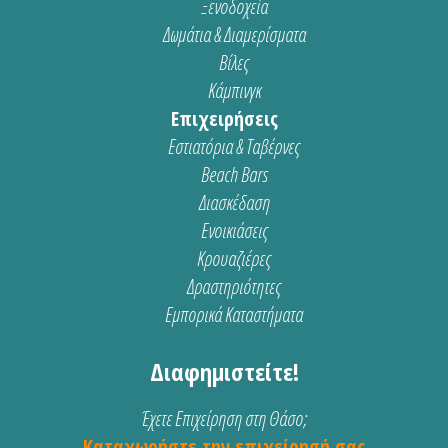
Ξενοδοχεία
Δωμάτια & Διαμερίσματα
Βίλες
Κάμπινγκ
Επιχειρήσεις
Εστιατόρια & Ταβέρνες
Beach Bars
Διασκέδαση
Ενοικιάσεις
Κρουαζιέρες
Δραστηριότητες
Εμπορικά Καταστήματα
Διαφημιστείτε!
Έχετε Επιχείρηση στη Θάσο;
Καταχωρήστε την επιχείρησή σας