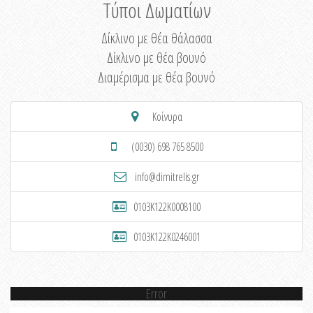
Τύποι Δωματίων
Δίκλινο με θέα θάλασσα
Δίκλινο με θέα βουνό
Διαμέρισμα με θέα βουνό
Κοίνυρα
(0030) 698 765 8500
info@dimitrelis.gr
0103K122K0008100
0103K122K0246001
Error