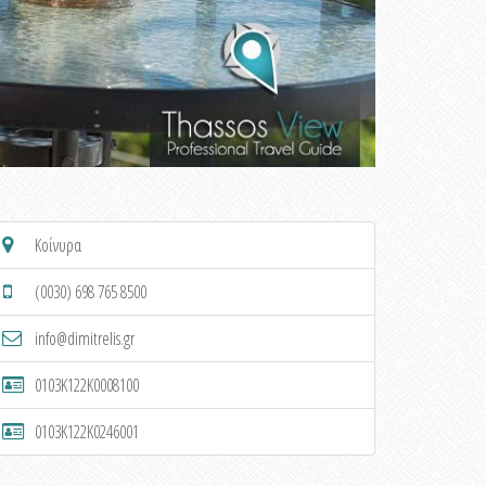
Κοίνυρα
(0030) 698 765 8500
info@dimitrelis.gr
0103K122K0008100
0103K122K0246001