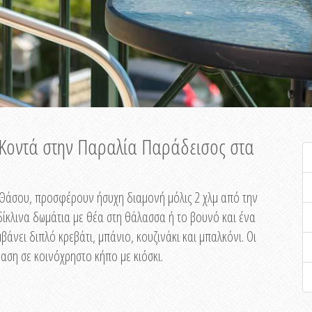
ή Κοντά στην Παραλία Παράδεισος στα
ης Θάσου, προσφέρουν ήσυχη διαμονή μόλις 2 χλμ από την
ίκλινα δωμάτια με θέα στη θάλασσα ή το βουνό και ένα
άνει διπλό κρεβάτι, μπάνιο, κουζινάκι και μπαλκόνι. Οι
αση σε κοινόχρηστο κήπο με κιόσκι.