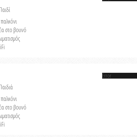
Παιδί
παλκόνι
έα στο βουνό
λιματισμός
iFi
Error
 Παιδιά
παλκόνι
έα στο βουνό
λιματισμός
iFi