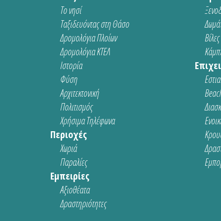
Το νησί
Ξενοδ
Ταξιδευόντας στη Θάσο
Δωμάτ
Δρομολόγια Πλοίων
Βίλες
Δρομολόγια ΚΤΕΛ
Κάμπι
Ιστορία
Επιχει
Φύση
Εστια
Αρχιτεκτονική
Beach
Πολιτισμός
Διασ
Χρήσιμα Τηλέφωνα
Ενοικ
Περιοχές
Κρου
Χωριά
Δρασ
Παραλίες
Εμπο
Εμπειρίες
Αξιοθέατα
Δραστηριότητες