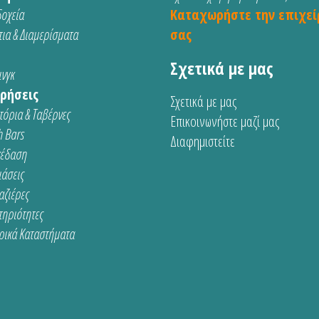
οχεία
Καταχωρήστε την επιχεί
ια & Διαμερίσματα
σας
Σχετικά με μας
νγκ
ρήσεις
Σχετικά με μας
τόρια & Ταβέρνες
Επικοινωνήστε μαζί μας
 Bars
Διαφημιστείτε
κέδαση
ιάσεις
αζιέρες
τηριότητες
ρικά Καταστήματα