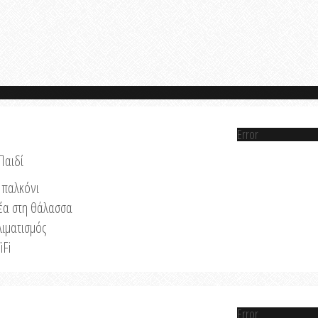
Error
Παιδί
παλκόνι
έα στη θάλασσα
λιματισμός
iFi
Error