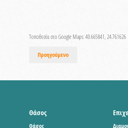
Τοποθεσία στο Google Maps:
40.665841, 24.761626
Προηγούμενο
Θάσος
Επιχ
Θάσος
Διαμο