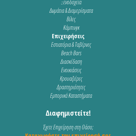
Ξενοδοχεία
Δωμάτια & Διαμερίσματα
Βίλες
Κάμπινγκ
Επιχειρήσεις
Εστιατόρια & Ταβέρνες
Beach Bars
Διασκέδαση
Ενοικιάσεις
Κρουαζιέρες
Δραστηριότητες
Εμπορικά Καταστήματα
Διαφημιστείτε!
Έχετε Επιχείρηση στη Θάσο;
Καταχωρήστε την επιχείρησή σας