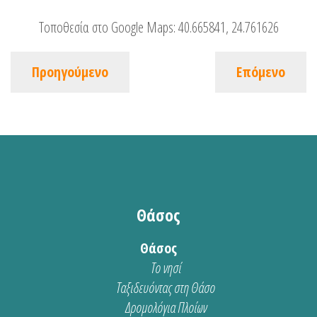
Τοποθεσία στο Google Maps:
40.665841, 24.761626
Προηγούμενο
Επόμενο
Θάσος
Θάσος
Το νησί
Ταξιδευόντας στη Θάσο
Δρομολόγια Πλοίων