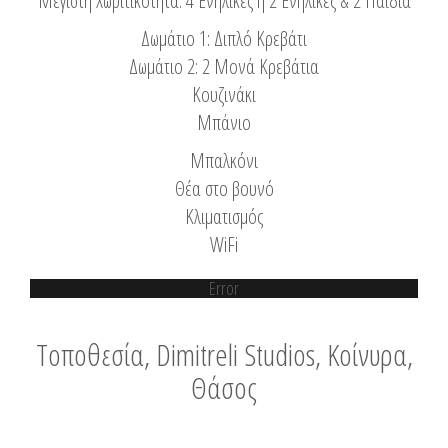
Μέγιστη Χωριτικότητα: 4 Ενήλικες ή 2 Ενήλικες & 2 Παιδιά
Δωμάτιο 1: Διπλό Κρεβάτι
Δωμάτιο 2: 2 Μονά Κρεβάτια
Κουζινάκι
Μπάνιο
Μπαλκόνι
Θέα στο βουνό
Κλιματισμός
WiFi
Error
Τοποθεσία, Dimitreli Studios, Κοίνυρα,
Θάσος