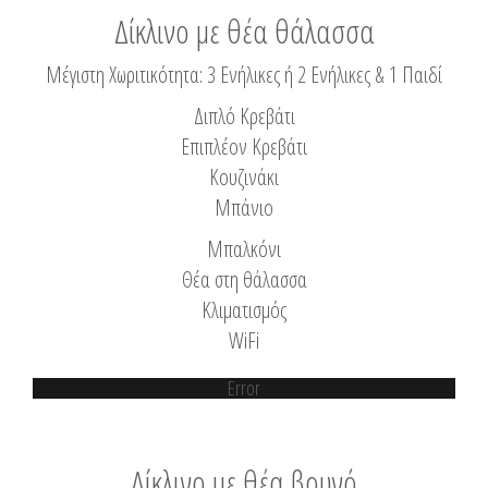
Δίκλινο με θέα θάλασσα
Μέγιστη Χωριτικότητα: 3 Ενήλικες ή 2 Ενήλικες & 1 Παιδί
Διπλό Κρεβάτι
Επιπλέον Κρεβάτι
Κουζινάκι
Μπάνιο
Μπαλκόνι
Θέα στη θάλασσα
Κλιματισμός
WiFi
Error
Δίκλινο με θέα βουνό