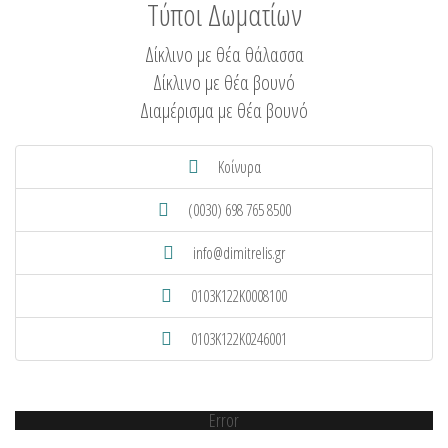
Τύποι Δωματίων
Δίκλινο με θέα θάλασσα
Δίκλινο με θέα βουνό
Διαμέρισμα με θέα βουνό
Κοίνυρα
(0030) 698 765 8500
info@dimitrelis.gr
0103K122K0008100
0103K122K0246001
Error