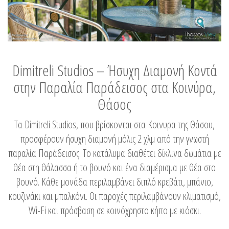
Dimitreli Studios – Ήσυχη Διαμονή Κοντά
στην Παραλία Παράδεισος στα Κοινύρα,
Θάσος
Τα Dimitreli Studios, που βρίσκονται στα Κοινυρα της Θάσου,
προσφέρουν ήσυχη διαμονή μόλις 2 χλμ από την γνωστή
παραλία Παράδεισος. Το κατάλυμα διαθέτει δίκλινα δωμάτια με
θέα στη θάλασσα ή το βουνό και ένα διαμέρισμα με θέα στο
βουνό. Κάθε μονάδα περιλαμβάνει διπλό κρεβάτι, μπάνιο,
κουζινάκι και μπαλκόνι. Οι παροχές περιλαμβάνουν κλιματισμό,
Wi-Fi και πρόσβαση σε κοινόχρηστο κήπο με κιόσκι.