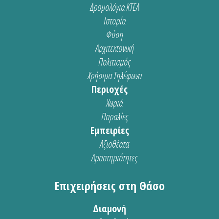
Δρομολόγια ΚΤΕΛ
Ιστορία
Φύση
Αρχιτεκτονική
Πολιτισμός
Χρήσιμα Τηλέφωνα
Περιοχές
Χωριά
Παραλίες
Εμπειρίες
Αξιοθέατα
Δραστηριότητες
Επιχειρήσεις στη Θάσο
Διαμονή