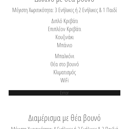
Μέγιστη Χωριτικότητα: 3 Ενήλικες ή 2 Ενήλικες & 1 Παιδί
Διπλό Κρεβάτι
Επιπλέον Κρεβάτι
Κουζινάκι
Μπάνιο
Μπαλκόνι
Θέα στο βουνό
Κλιματισμός
WiFi
Error
Διαμέρισμα με θέα βουνό