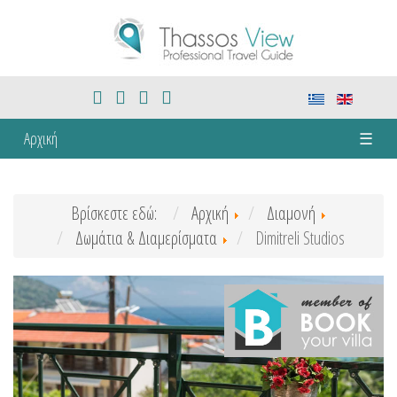
Αρχική
☰
Βρίσκεστε εδώ:
Αρχική
Διαμονή
Δωμάτια & Διαμερίσματα
Dimitreli Studios