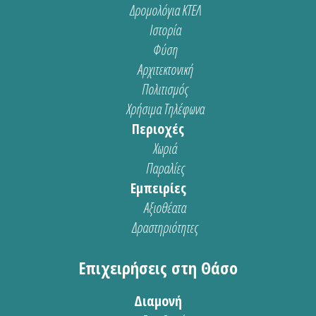
Δρομολόγια ΚΤΕΛ
Ιστορία
Φύση
Αρχιτεκτονική
Πολιτισμός
Χρήσιμα Τηλέφωνα
Περιοχές
Χωριά
Παραλίες
Εμπειρίες
Αξιοθέατα
Δραστηριότητες
Επιχειρήσεις στη Θάσο
Διαμονή