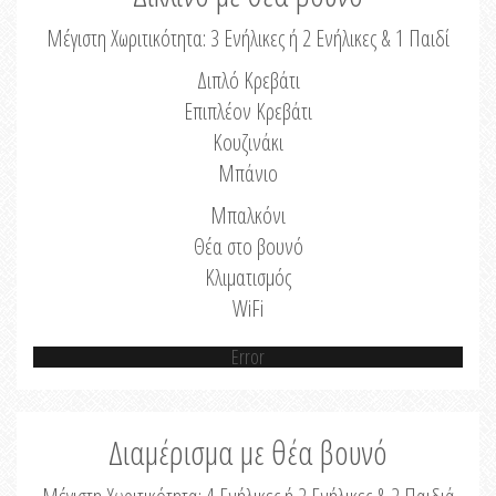
Μέγιστη Χωριτικότητα: 3 Ενήλικες ή 2 Ενήλικες & 1 Παιδί
Διπλό Κρεβάτι
Επιπλέον Κρεβάτι
Κουζινάκι
Μπάνιο
Μπαλκόνι
Θέα στο βουνό
Κλιματισμός
WiFi
Error
Διαμέρισμα με θέα βουνό