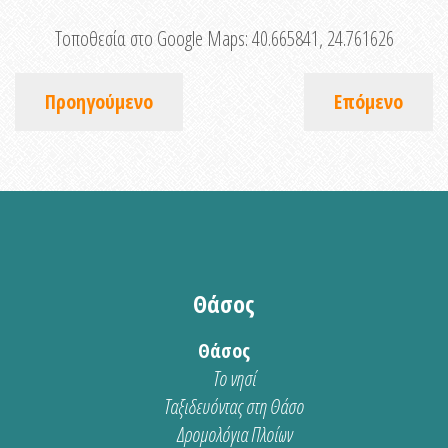
Τοποθεσία στο Google Maps:
40.665841, 24.761626
Προηγούμενο
Επόμενο
Θάσος
Θάσος
Το νησί
Ταξιδευόντας στη Θάσο
Δρομολόγια Πλοίων