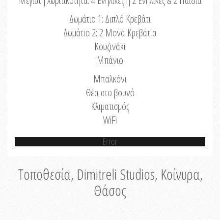
Μέγιστη Χωριτικότητα: 4 Ενήλικες ή 2 Ενήλικες & 2 Παιδιά
Δωμάτιο 1: Διπλό Κρεβάτι
Δωμάτιο 2: 2 Μονά Κρεβάτια
Κουζινάκι
Μπάνιο
Μπαλκόνι
Θέα στο βουνό
Κλιματισμός
WiFi
Error
Τοποθεσία, Dimitreli Studios, Κοίνυρα,
Θάσος