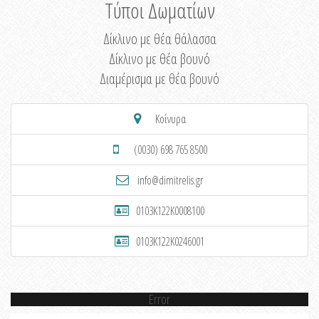
Τύποι Δωματίων
Δίκλινο με θέα θάλασσα
Δίκλινο με θέα βουνό
Διαμέρισμα με θέα βουνό
Κοίνυρα
(0030) 698 765 8500
info@dimitrelis.gr
0103K122K0008100
0103K122K0246001
Error