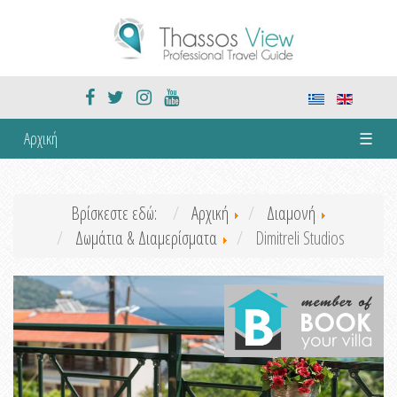
Αρχική
☰
Βρίσκεστε εδώ:
Αρχική
Διαμονή
Δωμάτια & Διαμερίσματα
Dimitreli Studios