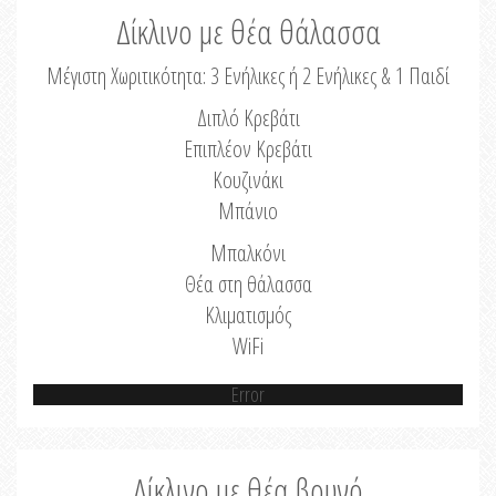
Δίκλινο με θέα θάλασσα
Μέγιστη Χωριτικότητα: 3 Ενήλικες ή 2 Ενήλικες & 1 Παιδί
Διπλό Κρεβάτι
Επιπλέον Κρεβάτι
Κουζινάκι
Μπάνιο
Μπαλκόνι
Θέα στη θάλασσα
Κλιματισμός
WiFi
Error
Δίκλινο με θέα βουνό