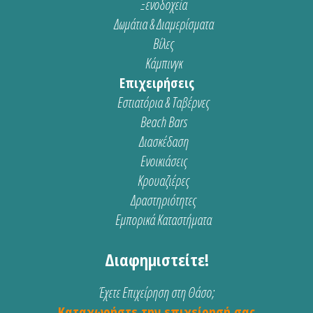
Ξενοδοχεία
Δωμάτια & Διαμερίσματα
Βίλες
Κάμπινγκ
Επιχειρήσεις
Εστιατόρια & Ταβέρνες
Beach Bars
Διασκέδαση
Ενοικιάσεις
Κρουαζιέρες
Δραστηριότητες
Εμπορικά Καταστήματα
Διαφημιστείτε!
Έχετε Επιχείρηση στη Θάσο;
Καταχωρήστε την επιχείρησή σας