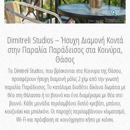
Dimitreli Studios – Ήσυχη Διαμονή Κοντά
στην Παραλία Παράδεισος στα Κοινύρα,
Θάσος
Τα Dimitreli Studios, που βρίσκονται στα Κοινυρα της Θάσου,
προσφέρουν ήσυχη διαμονή μόλις 2 χλμ από την γνωστή
παραλία Παράδεισος. Το κατάλυμα διαθέτει δίκλινα δωμάτια με
θέα στη θάλασσα ή το βουνό και ένα διαμέρισμα με θέα στο
βουνό. Κάθε μονάδα περιλαμβάνει διπλό κρεβάτι, μπάνιο,
κουζινάκι και μπαλκόνι. Οι παροχές περιλαμβάνουν κλιματισμό,
Wi-Fi και πρόσβαση σε κοινόχρηστο κήπο με κιόσκι.