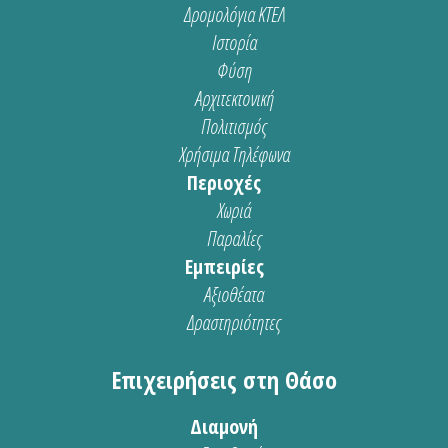
Δρομολόγια ΚΤΕΛ
Ιστορία
Φύση
Αρχιτεκτονική
Πολιτισμός
Χρήσιμα Τηλέφωνα
Περιοχές
Χωριά
Παραλίες
Εμπειρίες
Αξιοθέατα
Δραστηριότητες
Επιχειρήσεις στη Θάσο
Διαμονή