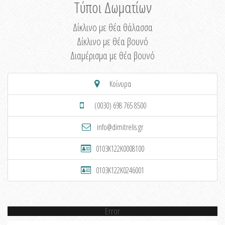
Τύποι Δωματίων
Δίκλινο με θέα θάλασσα
Δίκλινο με θέα βουνό
Διαμέρισμα με θέα βουνό
Κοίνυρα
(0030) 698 765 8500
info@dimitrelis.gr
0103K122K0008100
0103K122K0246001
Error