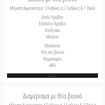
Μέγιστη Χωριτικότητα: 3 Ενήλικες ή 2 Ενήλικες & 1 Παιδί
Διπλό Κρεβάτι
Επιπλέον Κρεβάτι
Κουζινάκι
Μπάνιο
Μπαλκόνι
Θέα στο βουνό
Κλιματισμός
WiFi
Error
Διαμέρισμα με θέα βουνό