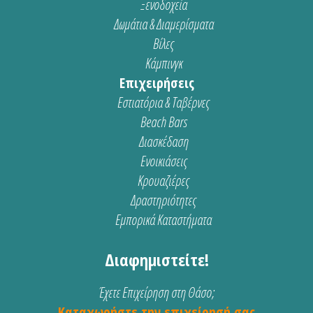
Ξενοδοχεία
Δωμάτια & Διαμερίσματα
Βίλες
Κάμπινγκ
Επιχειρήσεις
Εστιατόρια & Ταβέρνες
Beach Bars
Διασκέδαση
Ενοικιάσεις
Κρουαζιέρες
Δραστηριότητες
Εμπορικά Καταστήματα
Διαφημιστείτε!
Έχετε Επιχείρηση στη Θάσο;
Καταχωρήστε την επιχείρησή σας