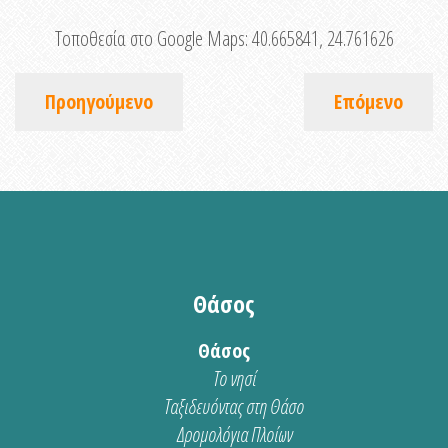
Τοποθεσία στο Google Maps:
40.665841, 24.761626
Προηγούμενο
Επόμενο
Θάσος
Θάσος
Το νησί
Ταξιδευόντας στη Θάσο
Δρομολόγια Πλοίων