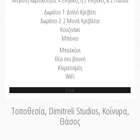
Μέγιστη Χωριτικότητα: 4 Ενήλικες ή 2 Ενήλικες & 2 Παιδιά
Δωμάτιο 1: Διπλό Κρεβάτι
Δωμάτιο 2: 2 Μονά Κρεβάτια
Κουζινάκι
Μπάνιο
Μπαλκόνι
Θέα στο βουνό
Κλιματισμός
WiFi
Error
Τοποθεσία, Dimitreli Studios, Κοίνυρα,
Θάσος