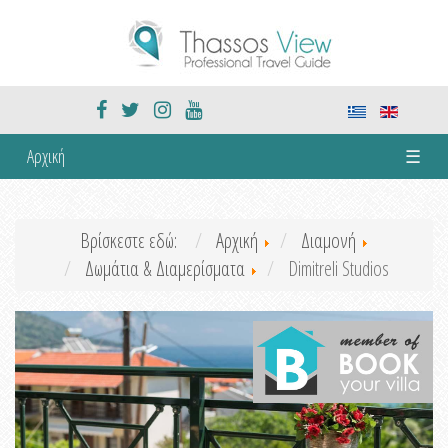
Αρχική
☰
Βρίσκεστε εδώ:
Αρχική
Διαμονή
Δωμάτια & Διαμερίσματα
Dimitreli Studios