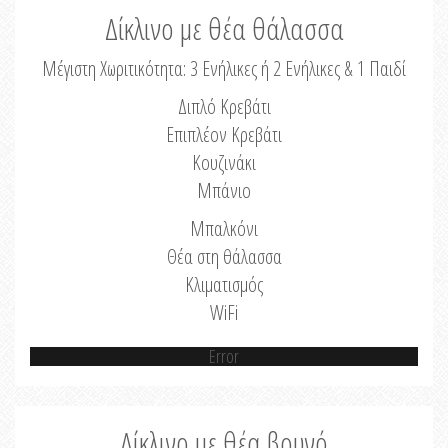
Δίκλινο με θέα θάλασσα
Μέγιστη Χωριτικότητα: 3 Ενήλικες ή 2 Ενήλικες & 1 Παιδί
Διπλό Κρεβάτι
Επιπλέον Κρεβάτι
Κουζινάκι
Μπάνιο
Μπαλκόνι
Θέα στη θάλασσα
Κλιματισμός
WiFi
Error
Δίκλινο με θέα βουνό