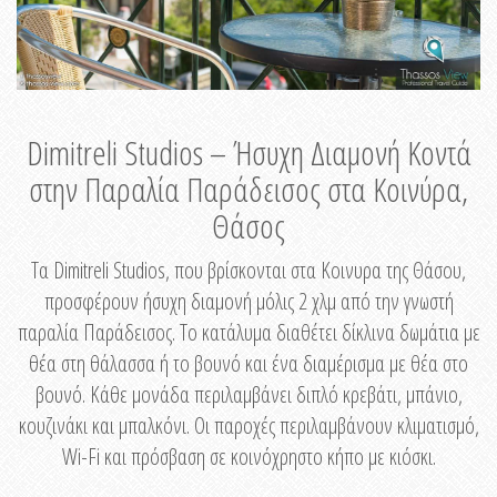
Dimitreli Studios – Ήσυχη Διαμονή Κοντά
στην Παραλία Παράδεισος στα Κοινύρα,
Θάσος
Τα Dimitreli Studios, που βρίσκονται στα Κοινυρα της Θάσου,
προσφέρουν ήσυχη διαμονή μόλις 2 χλμ από την γνωστή
παραλία Παράδεισος. Το κατάλυμα διαθέτει δίκλινα δωμάτια με
θέα στη θάλασσα ή το βουνό και ένα διαμέρισμα με θέα στο
βουνό. Κάθε μονάδα περιλαμβάνει διπλό κρεβάτι, μπάνιο,
κουζινάκι και μπαλκόνι. Οι παροχές περιλαμβάνουν κλιματισμό,
Wi-Fi και πρόσβαση σε κοινόχρηστο κήπο με κιόσκι.