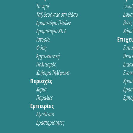
Το νησί
Ξενοδ
Ταξιδευόντας στη Θάσο
Δωμάτ
Δρομολόγια Πλοίων
Βίλες
Δρομολόγια ΚΤΕΛ
Κάμπι
Ιστορία
Επιχει
Φύση
Εστια
Αρχιτεκτονική
Beach
Πολιτισμός
Διασ
Χρήσιμα Τηλέφωνα
Ενοικ
Περιοχές
Κρου
Χωριά
Δρασ
Παραλίες
Εμπο
Εμπειρίες
Αξιοθέατα
Δραστηριότητες