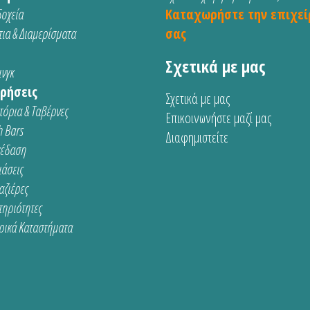
οχεία
Καταχωρήστε την επιχεί
ια & Διαμερίσματα
σας
Σχετικά με μας
νγκ
ρήσεις
Σχετικά με μας
τόρια & Ταβέρνες
Επικοινωνήστε μαζί μας
 Bars
Διαφημιστείτε
κέδαση
ιάσεις
αζιέρες
τηριότητες
ρικά Καταστήματα