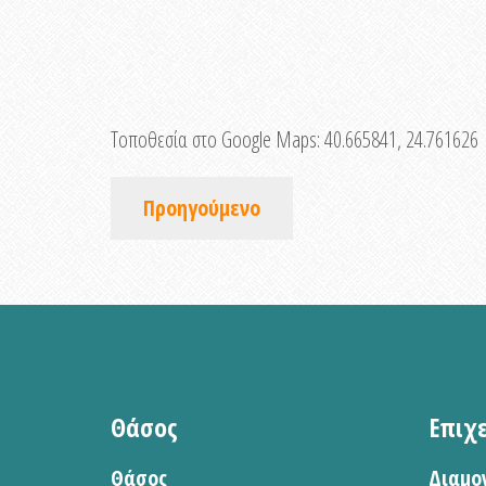
Τοποθεσία στο Google Maps:
40.665841, 24.761626
Προηγούμενο
Θάσος
Επιχ
Θάσος
Διαμο