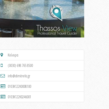
Κοίνυρα
(0030) 698 765 8500
info@dimitrelis.gr
0103K122K0008100
0103K122K0246001