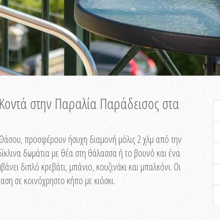
ή Κοντά στην Παραλία Παράδεισος στα
ης Θάσου, προσφέρουν ήσυχη διαμονή μόλις 2 χλμ από την
ίκλινα δωμάτια με θέα στη θάλασσα ή το βουνό και ένα
άνει διπλό κρεβάτι, μπάνιο, κουζινάκι και μπαλκόνι. Οι
αση σε κοινόχρηστο κήπο με κιόσκι.