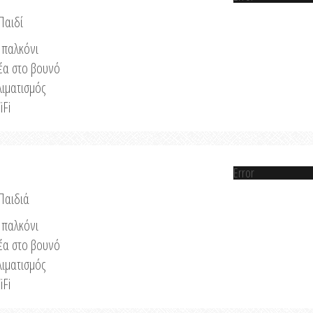
Παιδί
παλκόνι
έα στο βουνό
λιματισμός
iFi
Error
 Παιδιά
παλκόνι
έα στο βουνό
λιματισμός
iFi