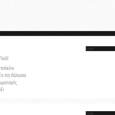
Error
Παιδί
παλκόνι
έα στη θάλασσα
λιματισμός
iFi
Error