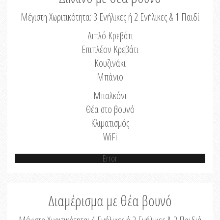
Μέγιστη Χωριτικότητα: 3 Ενήλικες ή 2 Ενήλικες & 1 Παιδί
Διπλό Κρεβάτι
Επιπλέον Κρεβάτι
Κουζινάκι
Μπάνιο
Μπαλκόνι
Θέα στο βουνό
Κλιματισμός
WiFi
Error
Διαμέρισμα με θέα βουνό