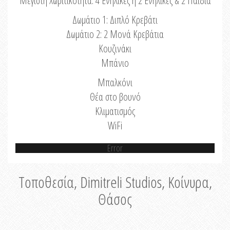
Μέγιστη Χωριτικότητα: 4 Ενήλικες ή 2 Ενήλικες & 2 Παιδιά
Δωμάτιο 1: Διπλό Κρεβάτι
Δωμάτιο 2: 2 Μονά Κρεβάτια
Κουζινάκι
Μπάνιο
Μπαλκόνι
Θέα στο βουνό
Κλιματισμός
WiFi
Error
Τοποθεσία, Dimitreli Studios, Κοίνυρα,
Θάσος