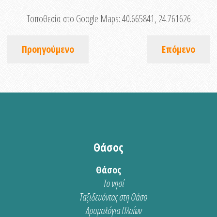
Τοποθεσία στο Google Maps:
40.665841, 24.761626
Προηγούμενο
Επόμενο
Θάσος
Θάσος
Το νησί
Ταξιδευόντας στη Θάσο
Δρομολόγια Πλοίων