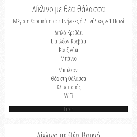
Δίκλινο με θέα θάλασσα
Μέγιστη Χωριτικότητα: 3 Ενήλικες ή 2 Ενήλικες & 1 Παιδί
Διπλό Κρεβάτι
Επιπλέον Κρεβάτι
Κουζινάκι
Μπάνιο
Μπαλκόνι
Θέα στη θάλασσα
Κλιματισμός
WiFi
Error
Δίκλινο με θέα βουνό