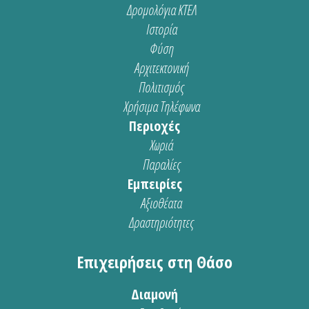
Δρομολόγια ΚΤΕΛ
Ιστορία
Φύση
Αρχιτεκτονική
Πολιτισμός
Χρήσιμα Τηλέφωνα
Περιοχές
Χωριά
Παραλίες
Εμπειρίες
Αξιοθέατα
Δραστηριότητες
Επιχειρήσεις στη Θάσο
Διαμονή