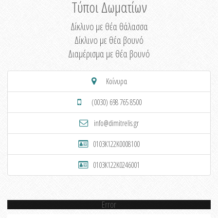
Τύποι Δωματίων
Δίκλινο με θέα θάλασσα
Δίκλινο με θέα βουνό
Διαμέρισμα με θέα βουνό
Κοίνυρα
(0030) 698 765 8500
info@dimitrelis.gr
0103K122K0008100
0103K122K0246001
Error