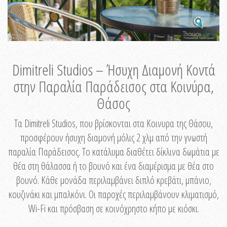
Dimitreli Studios – Ήσυχη Διαμονή Κοντά
στην Παραλία Παράδεισος στα Κοινύρα,
Θάσος
Τα Dimitreli Studios, που βρίσκονται στα Κοινυρα της Θάσου,
προσφέρουν ήσυχη διαμονή μόλις 2 χλμ από την γνωστή
παραλία Παράδεισος. Το κατάλυμα διαθέτει δίκλινα δωμάτια με
θέα στη θάλασσα ή το βουνό και ένα διαμέρισμα με θέα στο
βουνό. Κάθε μονάδα περιλαμβάνει διπλό κρεβάτι, μπάνιο,
κουζινάκι και μπαλκόνι. Οι παροχές περιλαμβάνουν κλιματισμό,
Wi-Fi και πρόσβαση σε κοινόχρηστο κήπο με κιόσκι.