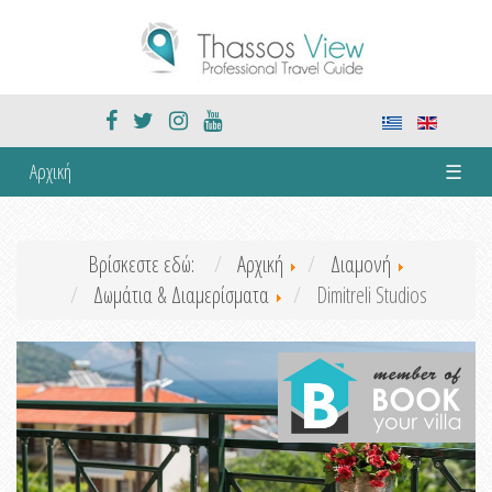
Αρχική
☰
Βρίσκεστε εδώ:
Αρχική
Διαμονή
Δωμάτια & Διαμερίσματα
Dimitreli Studios