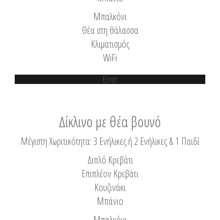
Μπαλκόνι
Θέα στη θάλασσα
Κλιματισμός
WiFi
Error
Δίκλινο με θέα βουνό
Μέγιστη Χωριτικότητα: 3 Ενήλικες ή 2 Ενήλικες & 1 Παιδί
Διπλό Κρεβάτι
Επιπλέον Κρεβάτι
Κουζινάκι
Μπάνιο
Μπαλκόνι