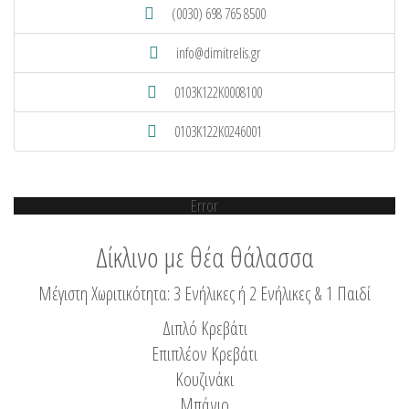
(0030) 698 765 8500
info@dimitrelis.gr
0103K122K0008100
0103K122K0246001
Error
Δίκλινο με θέα θάλασσα
Μέγιστη Χωριτικότητα: 3 Ενήλικες ή 2 Ενήλικες & 1 Παιδί
Διπλό Κρεβάτι
Επιπλέον Κρεβάτι
Κουζινάκι
Μπάνιο