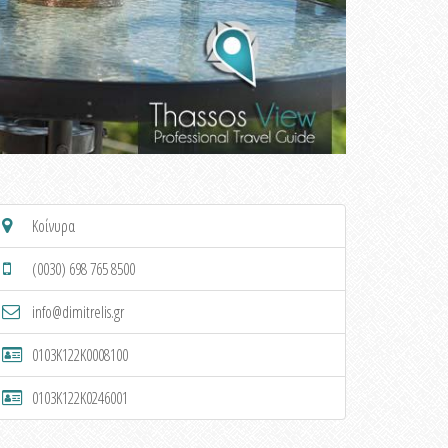
Κοίνυρα
(0030) 698 765 8500
info@dimitrelis.gr
0103K122K0008100
0103K122K0246001