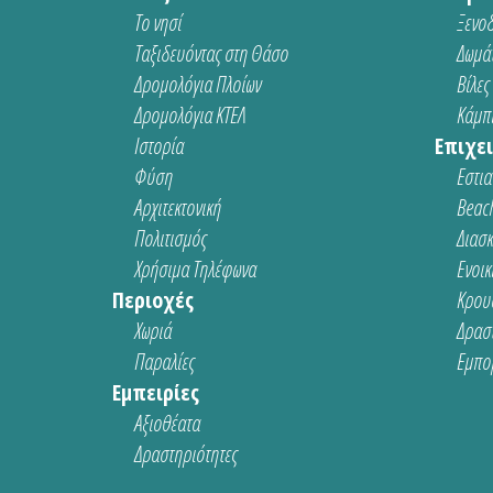
Το νησί
Ξενοδ
Ταξιδευόντας στη Θάσο
Δωμάτ
Δρομολόγια Πλοίων
Βίλες
Δρομολόγια ΚΤΕΛ
Κάμπι
Ιστορία
Επιχει
Φύση
Εστια
Αρχιτεκτονική
Beach
Πολιτισμός
Διασ
Χρήσιμα Τηλέφωνα
Ενοικ
Περιοχές
Κρου
Χωριά
Δρασ
Παραλίες
Εμπο
Εμπειρίες
Αξιοθέατα
Δραστηριότητες