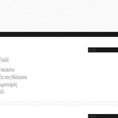
Error
Παιδί
παλκόνι
έα στη θάλασσα
λιματισμός
iFi
Error