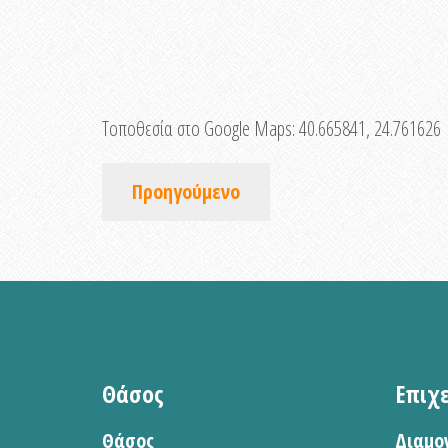
Τοποθεσία στο Google Maps:
40.665841, 24.761626
Προηγούμενο
Θάσος
Επιχ
Θάσος
Διαμο