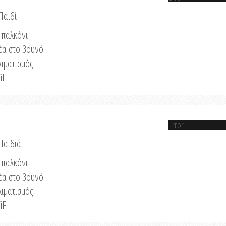
Παιδί
παλκόνι
έα στο βουνό
λιματισμός
iFi
Error
 Παιδιά
παλκόνι
έα στο βουνό
λιματισμός
iFi