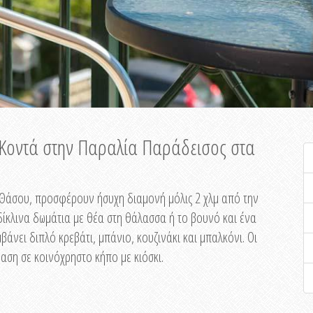
ή Κοντά στην Παραλία Παράδεισος στα
ης Θάσου, προσφέρουν ήσυχη διαμονή μόλις 2 χλμ από την
ίκλινα δωμάτια με θέα στη θάλασσα ή το βουνό και ένα
άνει διπλό κρεβάτι, μπάνιο, κουζινάκι και μπαλκόνι. Οι
αση σε κοινόχρηστο κήπο με κιόσκι.