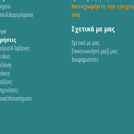
οχεία
Καταχωρήστε την επιχεί
ια & Διαμερίσματα
σας
Σχετικά με μας
νγκ
ρήσεις
Σχετικά με μας
τόρια & Ταβέρνες
Επικοινωνήστε μαζί μας
 Bars
Διαφημιστείτε
κέδαση
ιάσεις
αζιέρες
τηριότητες
ρικά Καταστήματα