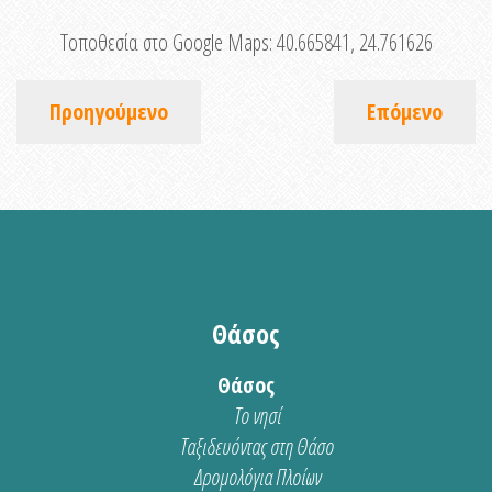
Τοποθεσία στο Google Maps:
40.665841, 24.761626
Προηγούμενο
Επόμενο
Θάσος
Θάσος
Το νησί
Ταξιδευόντας στη Θάσο
Δρομολόγια Πλοίων