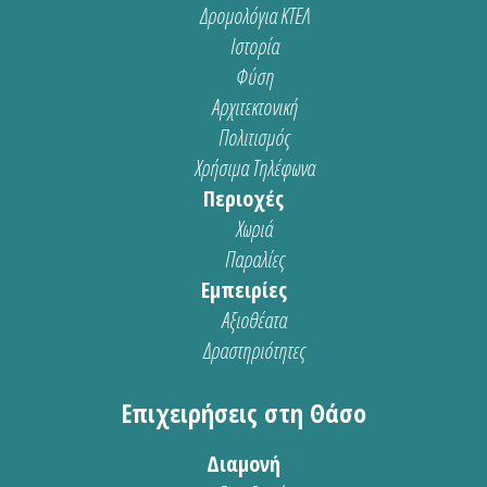
Δρομολόγια ΚΤΕΛ
Ιστορία
Φύση
Αρχιτεκτονική
Πολιτισμός
Χρήσιμα Τηλέφωνα
Περιοχές
Χωριά
Παραλίες
Εμπειρίες
Αξιοθέατα
Δραστηριότητες
Επιχειρήσεις στη Θάσο
Διαμονή