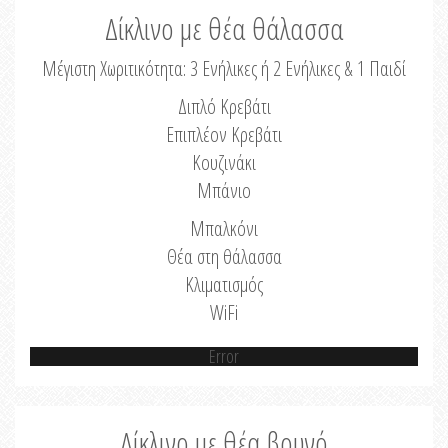
Δίκλινο με θέα θάλασσα
Μέγιστη Χωριτικότητα: 3 Ενήλικες ή 2 Ενήλικες & 1 Παιδί
Διπλό Κρεβάτι
Επιπλέον Κρεβάτι
Κουζινάκι
Μπάνιο
Μπαλκόνι
Θέα στη θάλασσα
Κλιματισμός
WiFi
Error
Δίκλινο με θέα βουνό