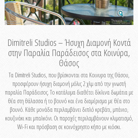
Dimitreli Studios – Ήσυχη Διαμονή Κοντά
στην Παραλία Παράδεισος στα Κοινύρα,
Θάσος
Τα Dimitreli Studios, που βρίσκονται στα Κοινυρα της Θάσου,
προσφέρουν ήσυχη διαμονή μόλις 2 χλμ από την γνωστή
παραλία Παράδεισος. Το κατάλυμα διαθέτει δίκλινα δωμάτια με
θέα στη θάλασσα ή το βουνό και ένα διαμέρισμα με θέα στο
βουνό. Κάθε μονάδα περιλαμβάνει διπλό κρεβάτι, μπάνιο,
κουζινάκι και μπαλκόνι. Οι παροχές περιλαμβάνουν κλιματισμό,
Wi-Fi και πρόσβαση σε κοινόχρηστο κήπο με κιόσκι.