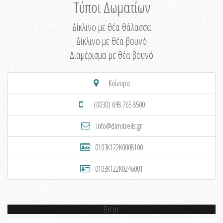
Τύποι Δωματίων
Δίκλινο με θέα θάλασσα
Δίκλινο με θέα βουνό
Διαμέρισμα με θέα βουνό
Κοίνυρα
(0030) 698 765 8500
info@dimitrelis.gr
0103K122K0008100
0103K122K0246001
Error