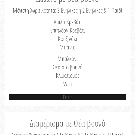
Μέγιστη Χωριτικότητα: 3 Ενήλικες ή 2 Ενήλικες & 1 Παιδί
Διπλό Κρεβάτι
Επιπλέον Κρεβάτι
Κουζινάκι
Μπάνιο
Μπαλκόνι
Θέα στο βουνό
Κλιματισμός
WiFi
Error
Διαμέρισμα με θέα βουνό