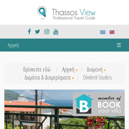
Αρχική
☰
Βρίσκεστε εδώ:
Αρχική
Διαμονή
Δωμάτια & Διαμερίσματα
Dimitreli Studios