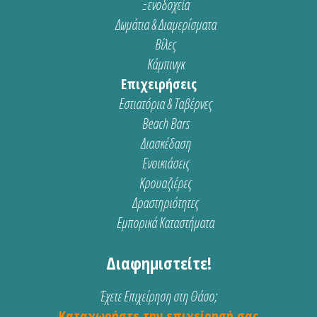
Ξενοδοχεία
Δωμάτια & Διαμερίσματα
Βίλες
Κάμπινγκ
Επιχειρήσεις
Εστιατόρια & Ταβέρνες
Beach Bars
Διασκέδαση
Ενοικιάσεις
Κρουαζιέρες
Δραστηριότητες
Εμπορικά Καταστήματα
Διαφημιστείτε!
Έχετε Επιχείρηση στη Θάσο;
Καταχωρήστε την επιχείρησή σας