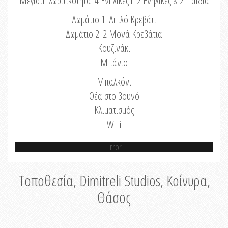
Μέγιστη Χωριτικότητα: 4 Ενήλικες ή 2 Ενήλικες & 2 Παιδιά
Δωμάτιο 1: Διπλό Κρεβάτι
Δωμάτιο 2: 2 Μονά Κρεβάτια
Κουζινάκι
Μπάνιο
Μπαλκόνι
Θέα στο βουνό
Κλιματισμός
WiFi
Error
Τοποθεσία, Dimitreli Studios, Κοίνυρα,
Θάσος