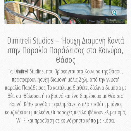
Dimitreli Studios – Ήσυχη Διαμονή Κοντά
στην Παραλία Παράδεισος στα Κοινύρα,
Θάσος
Τα Dimitreli Studios, που βρίσκονται στα Κοινυρα της Θάσου,
προσφέρουν ήσυχη διαμονή μόλις 2 χλμ από την γνωστή
παραλία Παράδεισος. Το κατάλυμα διαθέτει δίκλινα δωμάτια με
θέα στη θάλασσα ή το βουνό και ένα διαμέρισμα με θέα στο
βουνό. Κάθε μονάδα περιλαμβάνει διπλό κρεβάτι, μπάνιο,
κουζινάκι και μπαλκόνι. Οι παροχές περιλαμβάνουν κλιματισμό,
Wi-Fi και πρόσβαση σε κοινόχρηστο κήπο με κιόσκι.