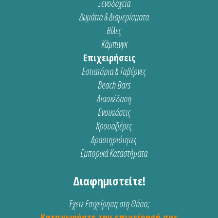
Ξενοδοχεία
Δωμάτια & Διαμερίσματα
Βίλες
Κάμπινγκ
Επιχειρήσεις
Εστιατόρια & Ταβέρνες
Beach Bars
Διασκέδαση
Ενοικιάσεις
Κρουαζιέρες
Δραστηριότητες
Εμπορικά Καταστήματα
Διαφημιστείτε!
Έχετε Επιχείρηση στη Θάσο;
Καταχωρήστε την επιχείρησή σας