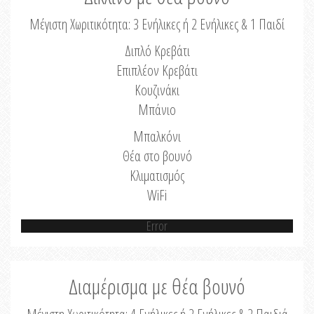
Μέγιστη Χωριτικότητα: 3 Ενήλικες ή 2 Ενήλικες & 1 Παιδί
Διπλό Κρεβάτι
Επιπλέον Κρεβάτι
Κουζινάκι
Μπάνιο
Μπαλκόνι
Θέα στο βουνό
Κλιματισμός
WiFi
Error
Διαμέρισμα με θέα βουνό