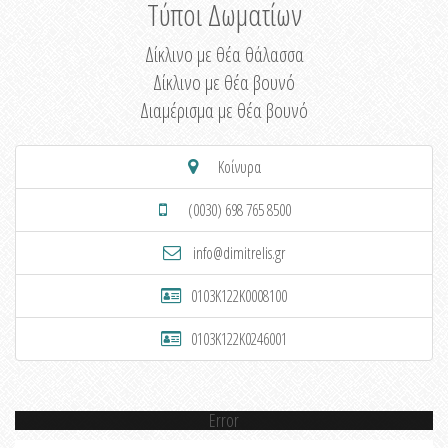
Τύποι Δωματίων
Δίκλινο με θέα θάλασσα
Δίκλινο με θέα βουνό
Διαμέρισμα με θέα βουνό
Κοίνυρα
(0030) 698 765 8500
info@dimitrelis.gr
0103K122K0008100
0103K122K0246001
Error