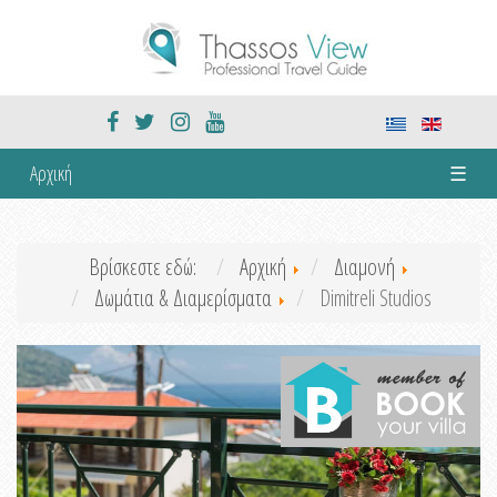
Αρχική
☰
Βρίσκεστε εδώ:
Αρχική
Διαμονή
Δωμάτια & Διαμερίσματα
Dimitreli Studios