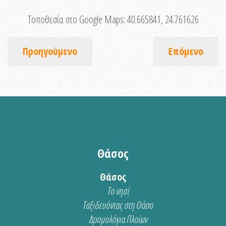
Τοποθεσία στο Google Maps:
40.665841, 24.761626
Προηγούμενο
Επόμενο
Θάσος
Θάσος
Το νησί
Ταξιδευόντας στη Θάσο
Δρομολόγια Πλοίων