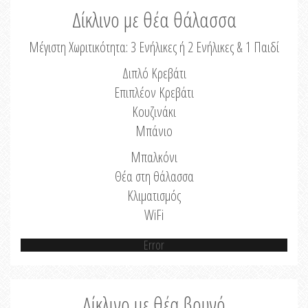
Δίκλινο με θέα θάλασσα
Μέγιστη Χωριτικότητα: 3 Ενήλικες ή 2 Ενήλικες & 1 Παιδί
Διπλό Κρεβάτι
Επιπλέον Κρεβάτι
Κουζινάκι
Μπάνιο
Μπαλκόνι
Θέα στη θάλασσα
Κλιματισμός
WiFi
Error
Δίκλινο με θέα βουνό