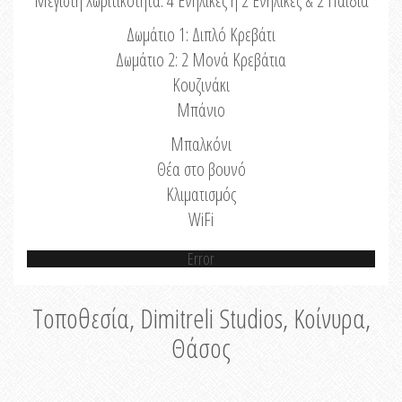
Μέγιστη Χωριτικότητα: 4 Ενήλικες ή 2 Ενήλικες & 2 Παιδιά
Δωμάτιο 1: Διπλό Κρεβάτι
Δωμάτιο 2: 2 Μονά Κρεβάτια
Κουζινάκι
Μπάνιο
Μπαλκόνι
Θέα στο βουνό
Κλιματισμός
WiFi
Error
Τοποθεσία, Dimitreli Studios, Κοίνυρα,
Θάσος