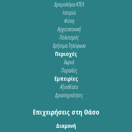
Δρομολόγια ΚΤΕΛ
Ιστορία
Φύση
Αρχιτεκτονική
Πολιτισμός
Χρήσιμα Τηλέφωνα
Περιοχές
Χωριά
Παραλίες
Εμπειρίες
Αξιοθέατα
Δραστηριότητες
Επιχειρήσεις στη Θάσο
Διαμονή