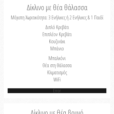
Δίκλινο με θέα θάλασσα
Μέγιστη Χωριτικότητα: 3 Ενήλικες ή 2 Ενήλικες & 1 Παιδί
Διπλό Κρεβάτι
Επιπλέον Κρεβάτι
Κουζινάκι
Μπάνιο
Μπαλκόνι
Θέα στη θάλασσα
Κλιματισμός
WiFi
Error
Δίκλινο με θέα βουνό