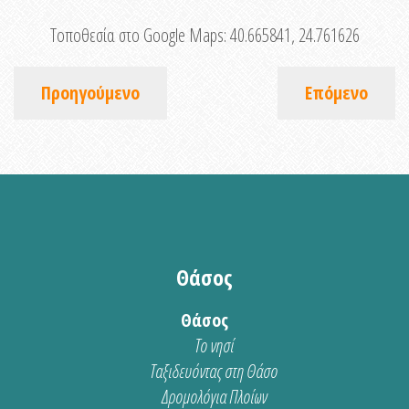
Τοποθεσία στο Google Maps:
40.665841, 24.761626
Προηγούμενο
Επόμενο
Θάσος
Θάσος
Το νησί
Ταξιδευόντας στη Θάσο
Δρομολόγια Πλοίων