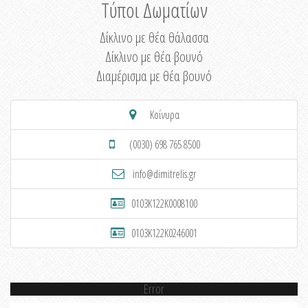
Τύποι Δωματίων
Δίκλινο με θέα θάλασσα
Δίκλινο με θέα βουνό
Διαμέρισμα με θέα βουνό
Κοίνυρα
(0030) 698 765 8500
info@dimitrelis.gr
0103K122K0008100
0103K122K0246001
Error