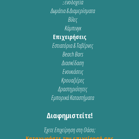
Ξενοδοχεία
Δωμάτια & Διαμερίσματα
Βίλες
Κάμπινγκ
Επιχειρήσεις
Εστιατόρια & Ταβέρνες
Beach Bars
Διασκέδαση
Ενοικιάσεις
Κρουαζιέρες
Δραστηριότητες
Εμπορικά Καταστήματα
Διαφημιστείτε!
Έχετε Επιχείρηση στη Θάσο;
Καταχωρήστε την επιχείρησή σας