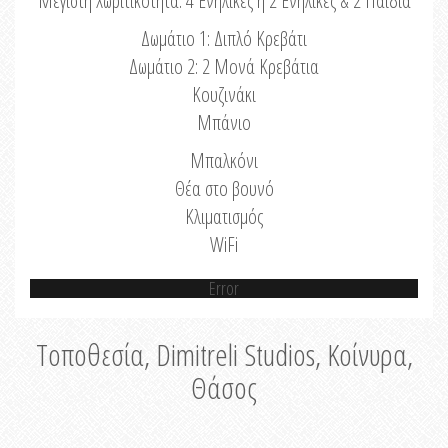
Μέγιστη Χωριτικότητα: 4 Ενήλικες ή 2 Ενήλικες & 2 Παιδιά
Δωμάτιο 1: Διπλό Κρεβάτι
Δωμάτιο 2: 2 Μονά Κρεβάτια
Κουζινάκι
Μπάνιο
Μπαλκόνι
Θέα στο βουνό
Κλιματισμός
WiFi
Error
Τοποθεσία, Dimitreli Studios, Κοίνυρα,
Θάσος