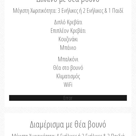
Μέγιστη Χωριτικότητα: 3 Ενήλικες ή 2 Ενήλικες & 1 Παιδί
Διπλό Κρεβάτι
Επιπλέον Κρεβάτι
Κουζινάκι
Μπάνιο
Μπαλκόνι
Θέα στο βουνό
Κλιματισμός
WiFi
Error
Διαμέρισμα με θέα βουνό