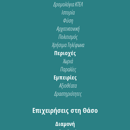
Δρομολόγια ΚΤΕΛ
Ιστορία
Φύση
Αρχιτεκτονική
Πολιτισμός
Χρήσιμα Τηλέφωνα
Περιοχές
Χωριά
Παραλίες
Εμπειρίες
Αξιοθέατα
Δραστηριότητες
Επιχειρήσεις στη Θάσο
Διαμονή