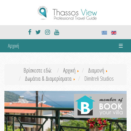
Αρχική
☰
Βρίσκεστε εδώ:
Αρχική
Διαμονή
Δωμάτια & Διαμερίσματα
Dimitreli Studios