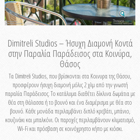
Dimitreli Studios – Ήσυχη Διαμονή Κοντά
στην Παραλία Παράδεισος στα Κοινύρα,
Θάσος
Τα Dimitreli Studios, που βρίσκονται στα Κοινυρα της Θάσου,
προσφέρουν ήσυχη διαμονή μόλις 2 χλμ από την γνωστή
παραλία Παράδεισος. Το κατάλυμα διαθέτει δίκλινα δωμάτια με
θέα στη θάλασσα ή το βουνό και ένα διαμέρισμα με θέα στο
βουνό. Κάθε μονάδα περιλαμβάνει διπλό κρεβάτι, μπάνιο,
κουζινάκι και μπαλκόνι. Οι παροχές περιλαμβάνουν κλιματισμό,
Wi-Fi και πρόσβαση σε κοινόχρηστο κήπο με κιόσκι.