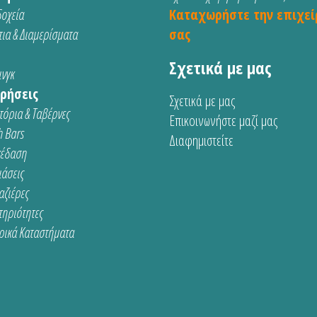
οχεία
Καταχωρήστε την επιχεί
ια & Διαμερίσματα
σας
Σχετικά με μας
νγκ
ρήσεις
Σχετικά με μας
τόρια & Ταβέρνες
Επικοινωνήστε μαζί μας
 Bars
Διαφημιστείτε
κέδαση
ιάσεις
αζιέρες
τηριότητες
ρικά Καταστήματα