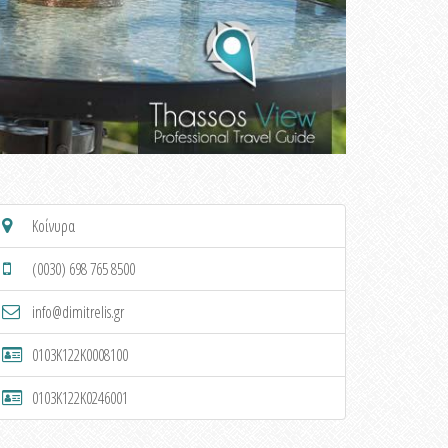
Κοίνυρα
(0030) 698 765 8500
info@dimitrelis.gr
0103K122K0008100
0103K122K0246001