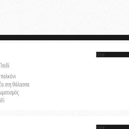
Error
Παιδί
παλκόνι
έα στη θάλασσα
λιματισμός
iFi
Error