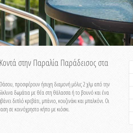
ή Κοντά στην Παραλία Παράδεισος στα
ης Θάσου, προσφέρουν ήσυχη διαμονή μόλις 2 χλμ από την
ίκλινα δωμάτια με θέα στη θάλασσα ή το βουνό και ένα
άνει διπλό κρεβάτι, μπάνιο, κουζινάκι και μπαλκόνι. Οι
αση σε κοινόχρηστο κήπο με κιόσκι.