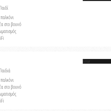
Παιδί
παλκόνι
έα στο βουνό
λιματισμός
iFi
Error
 Παιδιά
παλκόνι
έα στο βουνό
λιματισμός
iFi