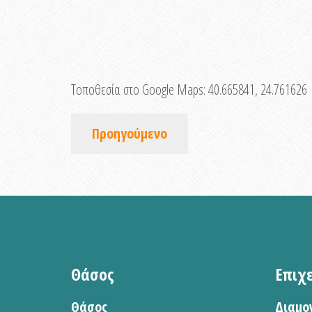
Τοποθεσία στο Google Maps:
40.665841, 24.761626
Προηγούμενο
Θάσος
Επιχ
Θάσος
Διαμο