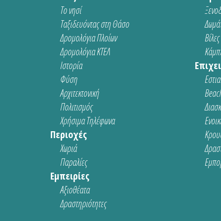
Το νησί
Ξενοδ
Ταξιδευόντας στη Θάσο
Δωμάτ
Δρομολόγια Πλοίων
Βίλες
Δρομολόγια ΚΤΕΛ
Κάμπι
Ιστορία
Επιχει
Φύση
Εστια
Αρχιτεκτονική
Beach
Πολιτισμός
Διασ
Χρήσιμα Τηλέφωνα
Ενοικ
Περιοχές
Κρου
Χωριά
Δρασ
Παραλίες
Εμπο
Εμπειρίες
Αξιοθέατα
Δραστηριότητες