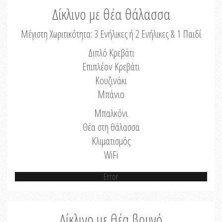
Δίκλινο με θέα θάλασσα
Μέγιστη Χωριτικότητα: 3 Ενήλικες ή 2 Ενήλικες & 1 Παιδί
Διπλό Κρεβάτι
Επιπλέον Κρεβάτι
Κουζινάκι
Μπάνιο
Μπαλκόνι
Θέα στη θάλασσα
Κλιματισμός
WiFi
Error
Δίκλινο με θέα βουνό