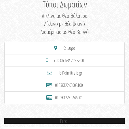
Τύποι Δωματίων
Δίκλινο με θέα θάλασσα
Δίκλινο με θέα βουνό
Διαμέρισμα με θέα βουνό
Κοίνυρα
(0030) 698 765 8500
info@dimitrelis.gr
0103K122K0008100
0103K122K0246001
Error