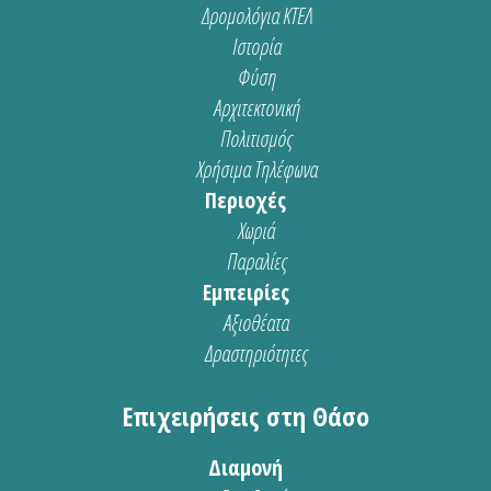
Δρομολόγια ΚΤΕΛ
Ιστορία
Φύση
Αρχιτεκτονική
Πολιτισμός
Χρήσιμα Τηλέφωνα
Περιοχές
Χωριά
Παραλίες
Εμπειρίες
Αξιοθέατα
Δραστηριότητες
Επιχειρήσεις στη Θάσο
Διαμονή