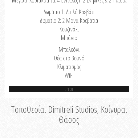
Μέγιστη Χωριτικότητα: 4 Ενήλικες ή 2 Ενήλικες & 2 Παιδιά
Δωμάτιο 1: Διπλό Κρεβάτι
Δωμάτιο 2: 2 Μονά Κρεβάτια
Κουζινάκι
Μπάνιο
Μπαλκόνι
Θέα στο βουνό
Κλιματισμός
WiFi
Error
Τοποθεσία, Dimitreli Studios, Κοίνυρα,
Θάσος