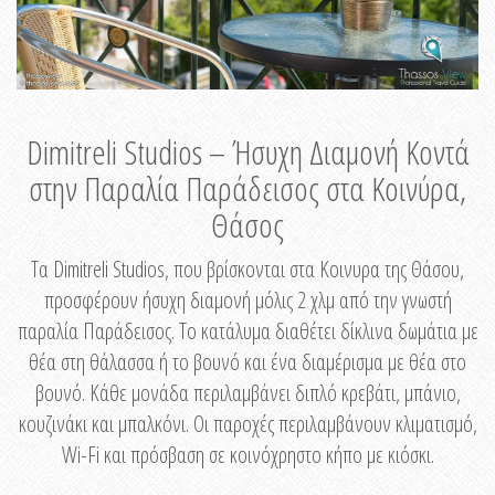
Dimitreli Studios – Ήσυχη Διαμονή Κοντά
στην Παραλία Παράδεισος στα Κοινύρα,
Θάσος
Τα Dimitreli Studios, που βρίσκονται στα Κοινυρα της Θάσου,
προσφέρουν ήσυχη διαμονή μόλις 2 χλμ από την γνωστή
παραλία Παράδεισος. Το κατάλυμα διαθέτει δίκλινα δωμάτια με
θέα στη θάλασσα ή το βουνό και ένα διαμέρισμα με θέα στο
βουνό. Κάθε μονάδα περιλαμβάνει διπλό κρεβάτι, μπάνιο,
κουζινάκι και μπαλκόνι. Οι παροχές περιλαμβάνουν κλιματισμό,
Wi-Fi και πρόσβαση σε κοινόχρηστο κήπο με κιόσκι.