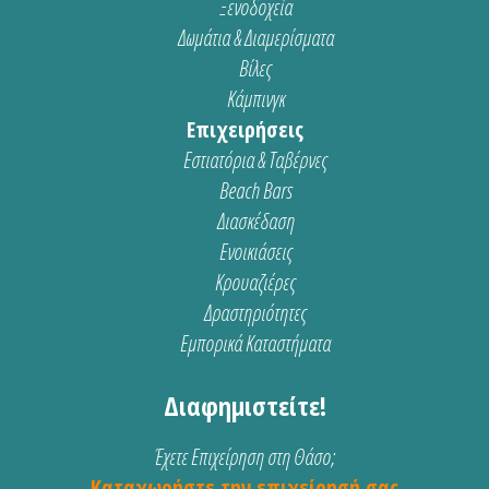
Ξενοδοχεία
Δωμάτια & Διαμερίσματα
Βίλες
Κάμπινγκ
Επιχειρήσεις
Εστιατόρια & Ταβέρνες
Beach Bars
Διασκέδαση
Ενοικιάσεις
Κρουαζιέρες
Δραστηριότητες
Εμπορικά Καταστήματα
Διαφημιστείτε!
Έχετε Επιχείρηση στη Θάσο;
Καταχωρήστε την επιχείρησή σας