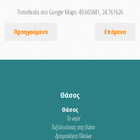
Τοποθεσία στο Google Maps:
40.665841, 24.761626
Προηγούμενο
Επόμενο
Θάσος
Θάσος
Το νησί
Ταξιδευόντας στη Θάσο
Δρομολόγια Πλοίων