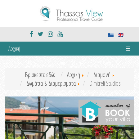
Αρχική
☰
Βρίσκεστε εδώ:
Αρχική
Διαμονή
Δωμάτια & Διαμερίσματα
Dimitreli Studios