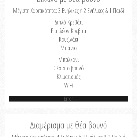
Μέγιστη Χωριτικότητα: 3 Ενήλικες ή 2 Ενήλικες & 1 Παιδί
Διπλό Κρεβάτι
Επιπλέον Κρεβάτι
Κουζινάκι
Μπάνιο
Μπαλκόνι
Θέα στο βουνό
Κλιματισμός
WiFi
Error
Διαμέρισμα με θέα βουνό