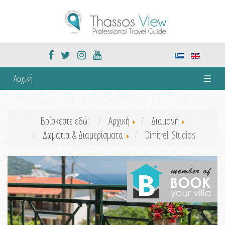
Αρχική
☰
Βρίσκεστε εδώ:
Αρχική
Διαμονή
Δωμάτια & Διαμερίσματα
Dimitreli Studios