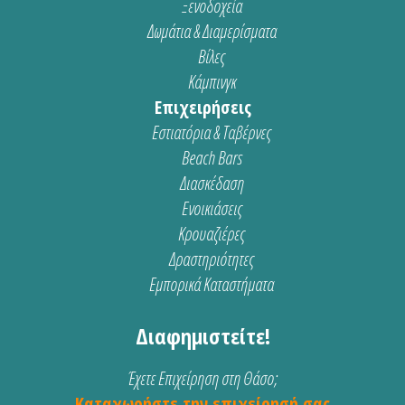
Ξενοδοχεία
Δωμάτια & Διαμερίσματα
Βίλες
Κάμπινγκ
Επιχειρήσεις
Εστιατόρια & Ταβέρνες
Beach Bars
Διασκέδαση
Ενοικιάσεις
Κρουαζιέρες
Δραστηριότητες
Εμπορικά Καταστήματα
Διαφημιστείτε!
Έχετε Επιχείρηση στη Θάσο;
Καταχωρήστε την επιχείρησή σας