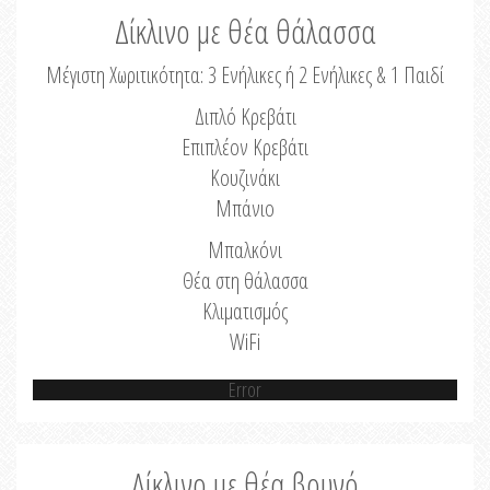
Δίκλινο με θέα θάλασσα
Μέγιστη Χωριτικότητα: 3 Ενήλικες ή 2 Ενήλικες & 1 Παιδί
Διπλό Κρεβάτι
Επιπλέον Κρεβάτι
Κουζινάκι
Μπάνιο
Μπαλκόνι
Θέα στη θάλασσα
Κλιματισμός
WiFi
Error
Δίκλινο με θέα βουνό