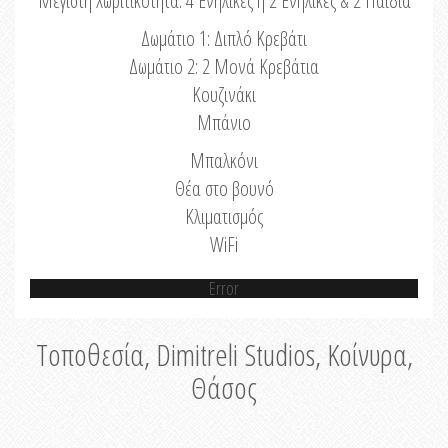
Μέγιστη Χωριτικότητα: 4 Ενήλικες ή 2 Ενήλικες & 2 Παιδιά
Δωμάτιο 1: Διπλό Κρεβάτι
Δωμάτιο 2: 2 Μονά Κρεβάτια
Κουζινάκι
Μπάνιο
Μπαλκόνι
Θέα στο βουνό
Κλιματισμός
WiFi
Error
Τοποθεσία, Dimitreli Studios, Κοίνυρα,
Θάσος