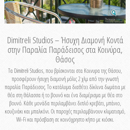
Dimitreli Studios – Ήσυχη Διαμονή Κοντά
στην Παραλία Παράδεισος στα Κοινύρα,
Θάσος
Τα Dimitreli Studios, που βρίσκονται στα Κοινυρα της Θάσου,
προσφέρουν ήσυχη διαμονή μόλις 2 χλμ από την γνωστή
παραλία Παράδεισος. Το κατάλυμα διαθέτει δίκλινα δωμάτια με
θέα στη θάλασσα ή το βουνό και ένα διαμέρισμα με θέα στο
βουνό. Κάθε μονάδα περιλαμβάνει διπλό κρεβάτι, μπάνιο,
κουζινάκι και μπαλκόνι. Οι παροχές περιλαμβάνουν κλιματισμό,
Wi-Fi και πρόσβαση σε κοινόχρηστο κήπο με κιόσκι.