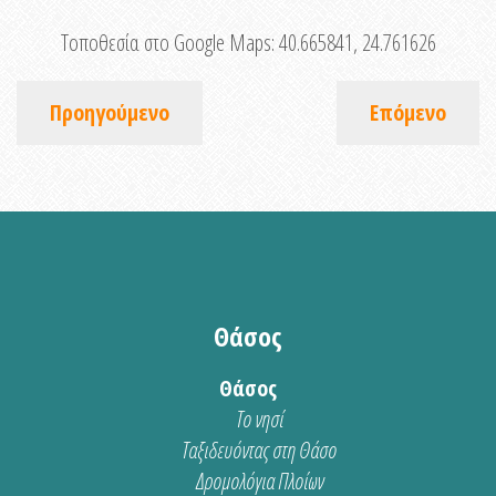
Τοποθεσία στο Google Maps:
40.665841, 24.761626
Προηγούμενο
Επόμενο
Θάσος
Θάσος
Το νησί
Ταξιδευόντας στη Θάσο
Δρομολόγια Πλοίων