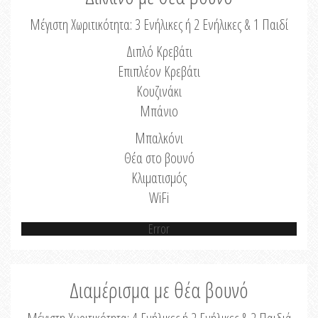
Μέγιστη Χωριτικότητα: 3 Ενήλικες ή 2 Ενήλικες & 1 Παιδί
Διπλό Κρεβάτι
Επιπλέον Κρεβάτι
Κουζινάκι
Μπάνιο
Μπαλκόνι
Θέα στο βουνό
Κλιματισμός
WiFi
Error
Διαμέρισμα με θέα βουνό