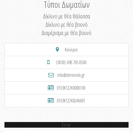
Τύποι Δωματίων
Δίκλινο με θέα θάλασσα
Δίκλινο με θέα βουνό
Διαμέρισμα με θέα βουνό
Κοίνυρα
(0030) 698 765 8500
info@dimitrelis.gr
0103K122K0008100
0103K122K0246001
Error