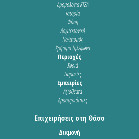
Δρομολόγια ΚΤΕΛ
Ιστορία
Φύση
Αρχιτεκτονική
Πολιτισμός
Χρήσιμα Τηλέφωνα
Περιοχές
Χωριά
Παραλίες
Εμπειρίες
Αξιοθέατα
Δραστηριότητες
Επιχειρήσεις στη Θάσο
Διαμονή