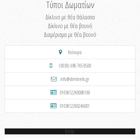
Τύποι Δωματίων
Δίκλινο με θέα θάλασσα
Δίκλινο με θέα βουνό
Διαμέρισμα με θέα βουνό
Κοίνυρα
(0030) 698 765 8500
info@dimitrelis.gr
0103K122K0008100
0103K122K0246001
Error