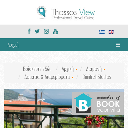
Αρχική
☰
Βρίσκεστε εδώ:
Αρχική
Διαμονή
Δωμάτια & Διαμερίσματα
Dimitreli Studios