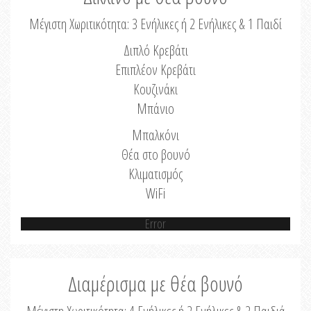
Μέγιστη Χωριτικότητα: 3 Ενήλικες ή 2 Ενήλικες & 1 Παιδί
Διπλό Κρεβάτι
Επιπλέον Κρεβάτι
Κουζινάκι
Μπάνιο
Μπαλκόνι
Θέα στο βουνό
Κλιματισμός
WiFi
Error
Διαμέρισμα με θέα βουνό