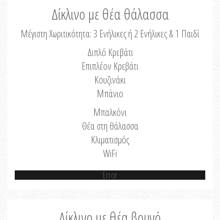
Δίκλινο με θέα θάλασσα
Μέγιστη Χωριτικότητα: 3 Ενήλικες ή 2 Ενήλικες & 1 Παιδί
Διπλό Κρεβάτι
Επιπλέον Κρεβάτι
Κουζινάκι
Μπάνιο
Μπαλκόνι
Θέα στη θάλασσα
Κλιματισμός
WiFi
Error
Δίκλινο με θέα βουνό