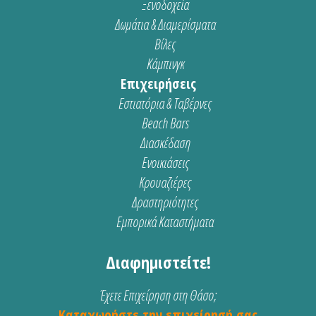
Ξενοδοχεία
Δωμάτια & Διαμερίσματα
Βίλες
Κάμπινγκ
Επιχειρήσεις
Εστιατόρια & Ταβέρνες
Beach Bars
Διασκέδαση
Ενοικιάσεις
Κρουαζιέρες
Δραστηριότητες
Εμπορικά Καταστήματα
Διαφημιστείτε!
Έχετε Επιχείρηση στη Θάσο;
Καταχωρήστε την επιχείρησή σας