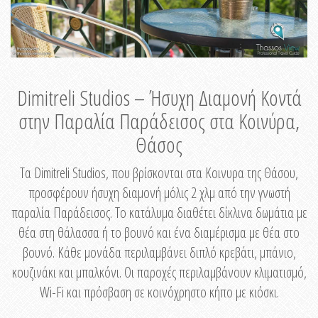
Dimitreli Studios – Ήσυχη Διαμονή Κοντά
στην Παραλία Παράδεισος στα Κοινύρα,
Θάσος
Τα Dimitreli Studios, που βρίσκονται στα Κοινυρα της Θάσου,
προσφέρουν ήσυχη διαμονή μόλις 2 χλμ από την γνωστή
παραλία Παράδεισος. Το κατάλυμα διαθέτει δίκλινα δωμάτια με
θέα στη θάλασσα ή το βουνό και ένα διαμέρισμα με θέα στο
βουνό. Κάθε μονάδα περιλαμβάνει διπλό κρεβάτι, μπάνιο,
κουζινάκι και μπαλκόνι. Οι παροχές περιλαμβάνουν κλιματισμό,
Wi-Fi και πρόσβαση σε κοινόχρηστο κήπο με κιόσκι.