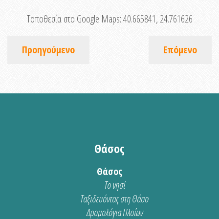
Τοποθεσία στο Google Maps:
40.665841, 24.761626
Προηγούμενο
Επόμενο
Θάσος
Θάσος
Το νησί
Ταξιδευόντας στη Θάσο
Δρομολόγια Πλοίων