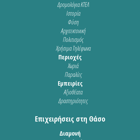
Δρομολόγια ΚΤΕΛ
Ιστορία
Φύση
Αρχιτεκτονική
Πολιτισμός
Χρήσιμα Τηλέφωνα
Περιοχές
Χωριά
Παραλίες
Εμπειρίες
Αξιοθέατα
Δραστηριότητες
Επιχειρήσεις στη Θάσο
Διαμονή