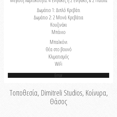
Μέγιστη Χωριτικότητα: 4 Ενήλικες ή 2 Ενήλικες & 2 Παιδιά
Δωμάτιο 1: Διπλό Κρεβάτι
Δωμάτιο 2: 2 Μονά Κρεβάτια
Κουζινάκι
Μπάνιο
Μπαλκόνι
Θέα στο βουνό
Κλιματισμός
WiFi
Error
Τοποθεσία, Dimitreli Studios, Κοίνυρα,
Θάσος