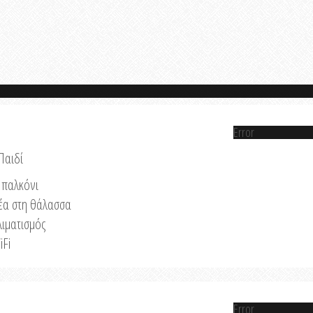
Error
Παιδί
παλκόνι
έα στη θάλασσα
λιματισμός
iFi
Error