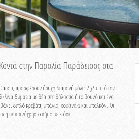
ή Κοντά στην Παραλία Παράδεισος στα
ης Θάσου, προσφέρουν ήσυχη διαμονή μόλις 2 χλμ από την
ίκλινα δωμάτια με θέα στη θάλασσα ή το βουνό και ένα
άνει διπλό κρεβάτι, μπάνιο, κουζινάκι και μπαλκόνι. Οι
αση σε κοινόχρηστο κήπο με κιόσκι.