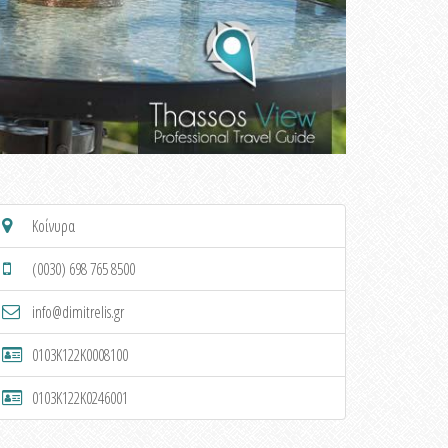
Κοίνυρα
(0030) 698 765 8500
info@dimitrelis.gr
0103K122K0008100
0103K122K0246001