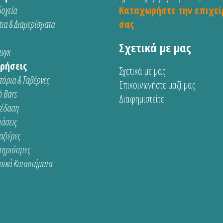
οχεία
Καταχωρήστε την επιχεί
ια & Διαμερίσματα
σας
Σχετικά με μας
νγκ
ρήσεις
Σχετικά με μας
τόρια & Ταβέρνες
Επικοινωνήστε μαζί μας
 Bars
Διαφημιστείτε
κέδαση
ιάσεις
αζιέρες
τηριότητες
ρικά Καταστήματα