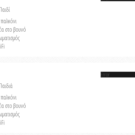
Παιδί
παλκόνι
έα στο βουνό
λιματισμός
iFi
Error
 Παιδιά
παλκόνι
έα στο βουνό
λιματισμός
iFi