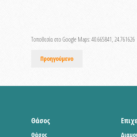
Τοποθεσία στο Google Maps:
40.665841, 24.761626
Προηγούμενο
Θάσος
Επιχ
Θάσος
Διαμο