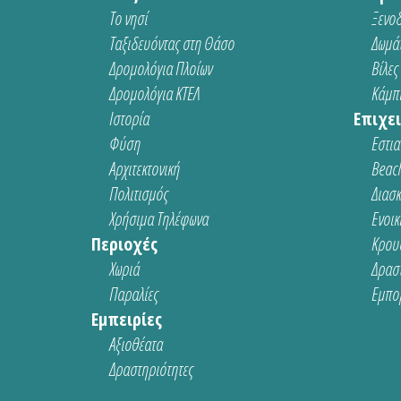
Το νησί
Ξενοδ
Ταξιδευόντας στη Θάσο
Δωμάτ
Δρομολόγια Πλοίων
Βίλες
Δρομολόγια ΚΤΕΛ
Κάμπι
Ιστορία
Επιχει
Φύση
Εστια
Αρχιτεκτονική
Beach
Πολιτισμός
Διασ
Χρήσιμα Τηλέφωνα
Ενοικ
Περιοχές
Κρου
Χωριά
Δρασ
Παραλίες
Εμπο
Εμπειρίες
Αξιοθέατα
Δραστηριότητες