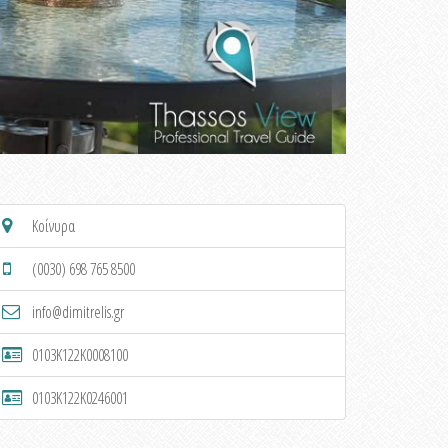
Κοίνυρα
(0030) 698 765 8500
info@dimitrelis.gr
0103K122K0008100
0103K122K0246001