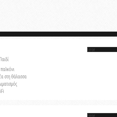
Error
Παιδί
παλκόνι
έα στη θάλασσα
λιματισμός
iFi
Error