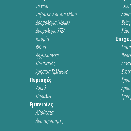
Το νησί
Ξενοδ
Ταξιδευόντας στη Θάσο
Δωμάτ
Δρομολόγια Πλοίων
Βίλες
Δρομολόγια ΚΤΕΛ
Κάμπι
Ιστορία
Επιχει
Φύση
Εστια
Αρχιτεκτονική
Beach
Πολιτισμός
Διασ
Χρήσιμα Τηλέφωνα
Ενοικ
Περιοχές
Κρου
Χωριά
Δρασ
Παραλίες
Εμπο
Εμπειρίες
Αξιοθέατα
Δραστηριότητες