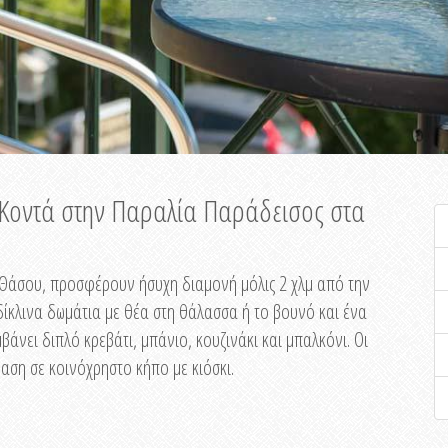
ή Κοντά στην Παραλία Παράδεισος στα
ης Θάσου, προσφέρουν ήσυχη διαμονή μόλις 2 χλμ από την
ίκλινα δωμάτια με θέα στη θάλασσα ή το βουνό και ένα
άνει διπλό κρεβάτι, μπάνιο, κουζινάκι και μπαλκόνι. Οι
αση σε κοινόχρηστο κήπο με κιόσκι.