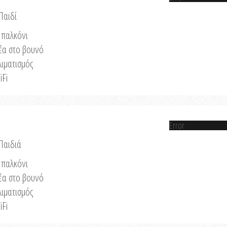
Παιδί
παλκόνι
έα στο βουνό
λιματισμός
iFi
Error
 Παιδιά
παλκόνι
έα στο βουνό
λιματισμός
iFi