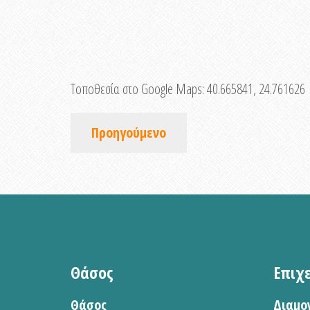
Τοποθεσία στο Google Maps:
40.665841, 24.761626
Προηγούμενο
Θάσος
Επιχ
Θάσος
Διαμο