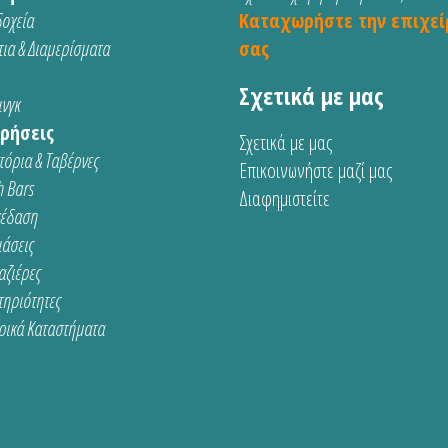
οχεία
Καταχωρήστε την επιχεί
ια & Διαμερίσματα
σας
Σχετικά με μας
νγκ
ρήσεις
Σχετικά με μας
τόρια & Ταβέρνες
Επικοινωνήστε μαζί μας
 Bars
Διαφημιστείτε
κέδαση
ιάσεις
αζιέρες
τηριότητες
ρικά Καταστήματα