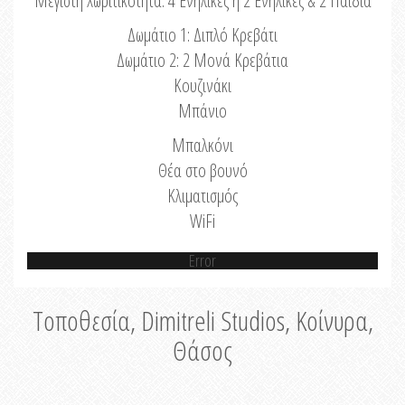
Μέγιστη Χωριτικότητα: 4 Ενήλικες ή 2 Ενήλικες & 2 Παιδιά
Δωμάτιο 1: Διπλό Κρεβάτι
Δωμάτιο 2: 2 Μονά Κρεβάτια
Κουζινάκι
Μπάνιο
Μπαλκόνι
Θέα στο βουνό
Κλιματισμός
WiFi
Error
Τοποθεσία, Dimitreli Studios, Κοίνυρα,
Θάσος