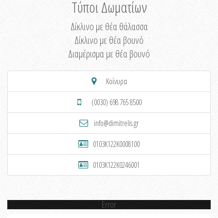
Τύποι Δωματίων
Δίκλινο με θέα θάλασσα
Δίκλινο με θέα βουνό
Διαμέρισμα με θέα βουνό
Κοίνυρα
(0030) 698 765 8500
info@dimitrelis.gr
0103K122K0008100
0103K122K0246001
Error