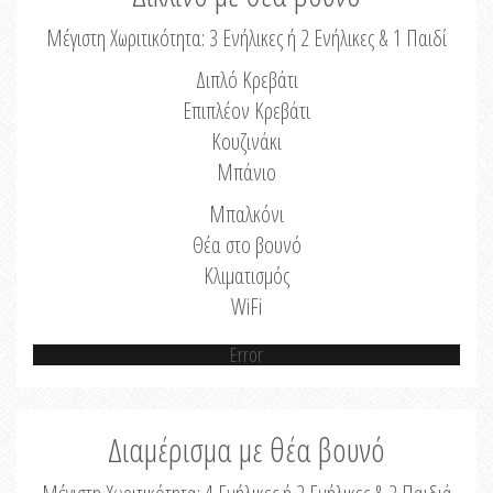
Μέγιστη Χωριτικότητα: 3 Ενήλικες ή 2 Ενήλικες & 1 Παιδί
Διπλό Κρεβάτι
Επιπλέον Κρεβάτι
Κουζινάκι
Μπάνιο
Μπαλκόνι
Θέα στο βουνό
Κλιματισμός
WiFi
Error
Διαμέρισμα με θέα βουνό