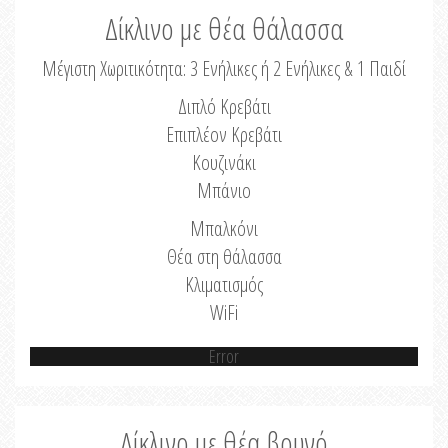
Δίκλινο με θέα θάλασσα
Μέγιστη Χωριτικότητα: 3 Ενήλικες ή 2 Ενήλικες & 1 Παιδί
Διπλό Κρεβάτι
Επιπλέον Κρεβάτι
Κουζινάκι
Μπάνιο
Μπαλκόνι
Θέα στη θάλασσα
Κλιματισμός
WiFi
Error
Δίκλινο με θέα βουνό