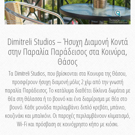
Dimitreli Studios – Ήσυχη Διαμονή Κοντά
στην Παραλία Παράδεισος στα Κοινύρα,
Θάσος
Τα Dimitreli Studios, που βρίσκονται στα Κοινυρα της Θάσου,
προσφέρουν ήσυχη διαμονή μόλις 2 χλμ από την γνωστή
παραλία Παράδεισος. Το κατάλυμα διαθέτει δίκλινα δωμάτια με
θέα στη θάλασσα ή το βουνό και ένα διαμέρισμα με θέα στο
βουνό. Κάθε μονάδα περιλαμβάνει διπλό κρεβάτι, μπάνιο,
κουζινάκι και μπαλκόνι. Οι παροχές περιλαμβάνουν κλιματισμό,
Wi-Fi και πρόσβαση σε κοινόχρηστο κήπο με κιόσκι.