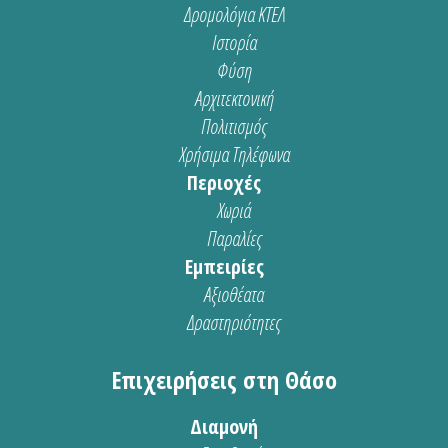
Δρομολόγια ΚΤΕΛ
Ιστορία
Φύση
Αρχιτεκτονική
Πολιτισμός
Χρήσιμα Τηλέφωνα
Περιοχές
Χωριά
Παραλίες
Εμπειρίες
Αξιοθέατα
Δραστηριότητες
Επιχειρήσεις στη Θάσο
Διαμονή