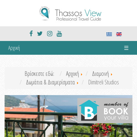
Αρχική
☰
Βρίσκεστε εδώ:
Αρχική
Διαμονή
Δωμάτια & Διαμερίσματα
Dimitreli Studios