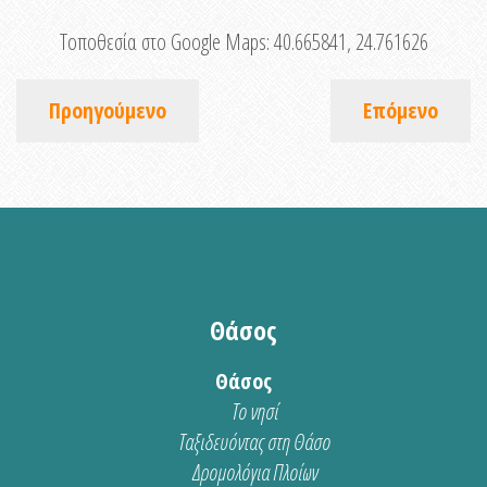
Τοποθεσία στο Google Maps:
40.665841, 24.761626
Προηγούμενο
Επόμενο
Θάσος
Θάσος
Το νησί
Ταξιδευόντας στη Θάσο
Δρομολόγια Πλοίων