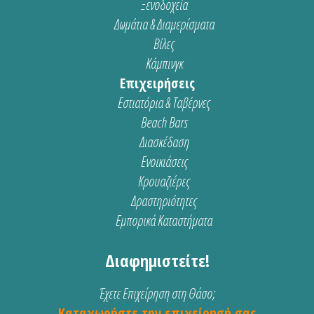
Ξενοδοχεία
Δωμάτια & Διαμερίσματα
Βίλες
Κάμπινγκ
Επιχειρήσεις
Εστιατόρια & Ταβέρνες
Beach Bars
Διασκέδαση
Ενοικιάσεις
Κρουαζιέρες
Δραστηριότητες
Εμπορικά Καταστήματα
Διαφημιστείτε!
Έχετε Επιχείρηση στη Θάσο;
Καταχωρήστε την επιχείρησή σας