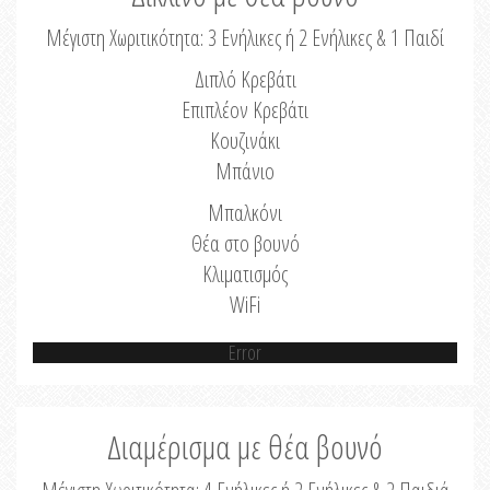
Μέγιστη Χωριτικότητα: 3 Ενήλικες ή 2 Ενήλικες & 1 Παιδί
Διπλό Κρεβάτι
Επιπλέον Κρεβάτι
Κουζινάκι
Μπάνιο
Μπαλκόνι
Θέα στο βουνό
Κλιματισμός
WiFi
Error
Διαμέρισμα με θέα βουνό