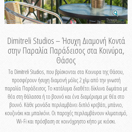
Dimitreli Studios – Ήσυχη Διαμονή Κοντά
στην Παραλία Παράδεισος στα Κοινύρα,
Θάσος
Τα Dimitreli Studios, που βρίσκονται στα Κοινυρα της Θάσου,
προσφέρουν ήσυχη διαμονή μόλις 2 χλμ από την γνωστή
παραλία Παράδεισος. Το κατάλυμα διαθέτει δίκλινα δωμάτια με
θέα στη θάλασσα ή το βουνό και ένα διαμέρισμα με θέα στο
βουνό. Κάθε μονάδα περιλαμβάνει διπλό κρεβάτι, μπάνιο,
κουζινάκι και μπαλκόνι. Οι παροχές περιλαμβάνουν κλιματισμό,
Wi-Fi και πρόσβαση σε κοινόχρηστο κήπο με κιόσκι.