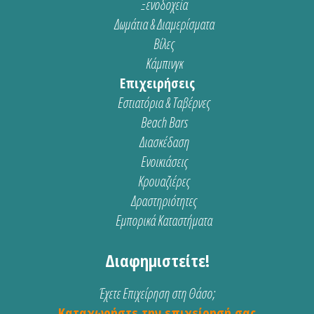
Ξενοδοχεία
Δωμάτια & Διαμερίσματα
Βίλες
Κάμπινγκ
Επιχειρήσεις
Εστιατόρια & Ταβέρνες
Beach Bars
Διασκέδαση
Ενοικιάσεις
Κρουαζιέρες
Δραστηριότητες
Εμπορικά Καταστήματα
Διαφημιστείτε!
Έχετε Επιχείρηση στη Θάσο;
Καταχωρήστε την επιχείρησή σας