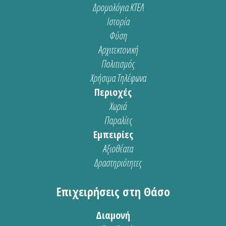
Δρομολόγια ΚΤΕΛ
Ιστορία
Φύση
Αρχιτεκτονική
Πολιτισμός
Χρήσιμα Τηλέφωνα
Περιοχές
Χωριά
Παραλίες
Εμπειρίες
Αξιοθέατα
Δραστηριότητες
Επιχειρήσεις στη Θάσο
Διαμονή