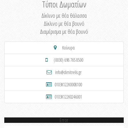
Τύποι Δωματίων
Δίκλινο με θέα θάλασσα
Δίκλινο με θέα βουνό
Διαμέρισμα με θέα βουνό
Κοίνυρα
(0030) 698 765 8500
info@dimitrelis.gr
0103K122K0008100
0103K122K0246001
Error