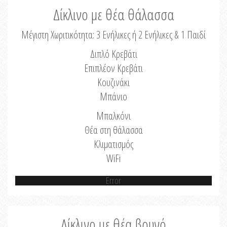
Δίκλινο με θέα θάλασσα
Μέγιστη Χωριτικότητα: 3 Ενήλικες ή 2 Ενήλικες & 1 Παιδί
Διπλό Κρεβάτι
Επιπλέον Κρεβάτι
Κουζινάκι
Μπάνιο
Μπαλκόνι
Θέα στη θάλασσα
Κλιματισμός
WiFi
Error
Δίκλινο με θέα βουνό