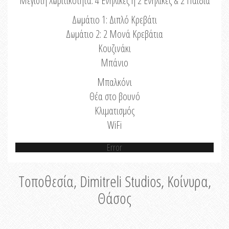
Μέγιστη Χωριτικότητα: 4 Ενήλικες ή 2 Ενήλικες & 2 Παιδιά
Δωμάτιο 1: Διπλό Κρεβάτι
Δωμάτιο 2: 2 Μονά Κρεβάτια
Κουζινάκι
Μπάνιο
Μπαλκόνι
Θέα στο βουνό
Κλιματισμός
WiFi
Error
Τοποθεσία, Dimitreli Studios, Κοίνυρα,
Θάσος