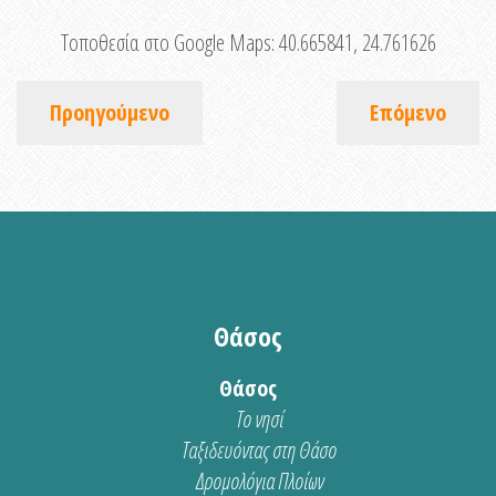
Τοποθεσία στο Google Maps:
40.665841, 24.761626
Προηγούμενο
Επόμενο
Θάσος
Θάσος
Το νησί
Ταξιδευόντας στη Θάσο
Δρομολόγια Πλοίων