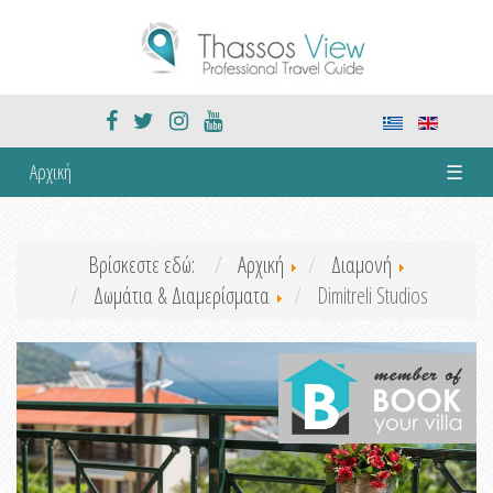
Αρχική
☰
Βρίσκεστε εδώ:
Αρχική
Διαμονή
Δωμάτια & Διαμερίσματα
Dimitreli Studios