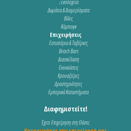
Ξενοδοχεία
Δωμάτια & Διαμερίσματα
Βίλες
Κάμπινγκ
Επιχειρήσεις
Εστιατόρια & Ταβέρνες
Beach Bars
Διασκέδαση
Ενοικιάσεις
Κρουαζιέρες
Δραστηριότητες
Εμπορικά Καταστήματα
Διαφημιστείτε!
Έχετε Επιχείρηση στη Θάσο;
Καταχωρήστε την επιχείρησή σας