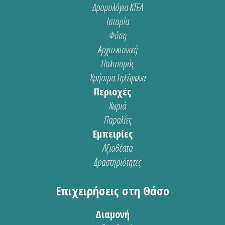
Δρομολόγια ΚΤΕΛ
Ιστορία
Φύση
Αρχιτεκτονική
Πολιτισμός
Χρήσιμα Τηλέφωνα
Περιοχές
Χωριά
Παραλίες
Εμπειρίες
Αξιοθέατα
Δραστηριότητες
Επιχειρήσεις στη Θάσο
Διαμονή