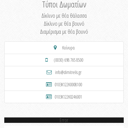
Τύποι Δωματίων
Δίκλινο με θέα θάλασσα
Δίκλινο με θέα βουνό
Διαμέρισμα με θέα βουνό
Κοίνυρα
(0030) 698 765 8500
info@dimitrelis.gr
0103K122K0008100
0103K122K0246001
Error