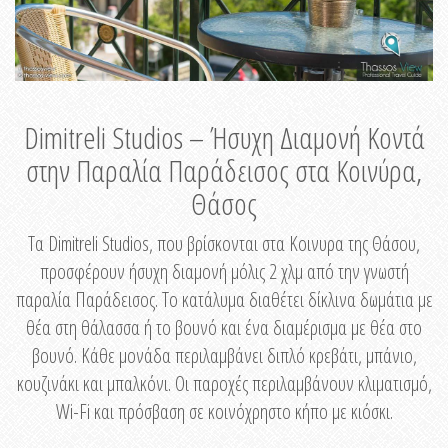
Dimitreli Studios – Ήσυχη Διαμονή Κοντά
στην Παραλία Παράδεισος στα Κοινύρα,
Θάσος
Τα Dimitreli Studios, που βρίσκονται στα Κοινυρα της Θάσου,
προσφέρουν ήσυχη διαμονή μόλις 2 χλμ από την γνωστή
παραλία Παράδεισος. Το κατάλυμα διαθέτει δίκλινα δωμάτια με
θέα στη θάλασσα ή το βουνό και ένα διαμέρισμα με θέα στο
βουνό. Κάθε μονάδα περιλαμβάνει διπλό κρεβάτι, μπάνιο,
κουζινάκι και μπαλκόνι. Οι παροχές περιλαμβάνουν κλιματισμό,
Wi-Fi και πρόσβαση σε κοινόχρηστο κήπο με κιόσκι.