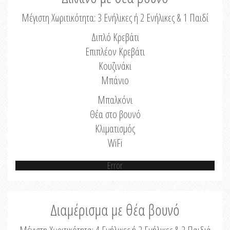
Μέγιστη Χωριτικότητα: 3 Ενήλικες ή 2 Ενήλικες & 1 Παιδί
Διπλό Κρεβάτι
Επιπλέον Κρεβάτι
Κουζινάκι
Μπάνιο
Μπαλκόνι
Θέα στο βουνό
Κλιματισμός
WiFi
Error
Διαμέρισμα με θέα βουνό