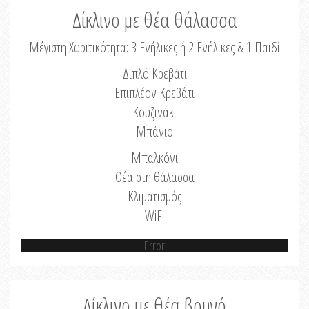
Δίκλινο με θέα θάλασσα
Μέγιστη Χωριτικότητα: 3 Ενήλικες ή 2 Ενήλικες & 1 Παιδί
Διπλό Κρεβάτι
Επιπλέον Κρεβάτι
Κουζινάκι
Μπάνιο
Μπαλκόνι
Θέα στη θάλασσα
Κλιματισμός
WiFi
Error
Δίκλινο με θέα βουνό