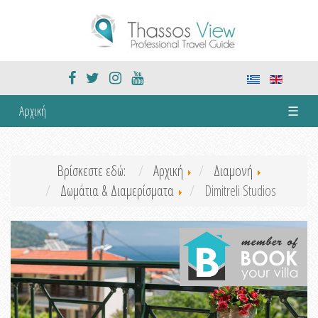
Αρχική
☰
Βρίσκεστε εδώ:
Αρχική
Διαμονή
Δωμάτια & Διαμερίσματα
Dimitreli Studios