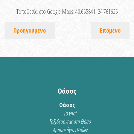
Τοποθεσία στο Google Maps:
40.665841, 24.761626
Προηγούμενο
Επόμενο
Θάσος
Θάσος
Το νησί
Ταξιδευόντας στη Θάσο
Δρομολόγια Πλοίων