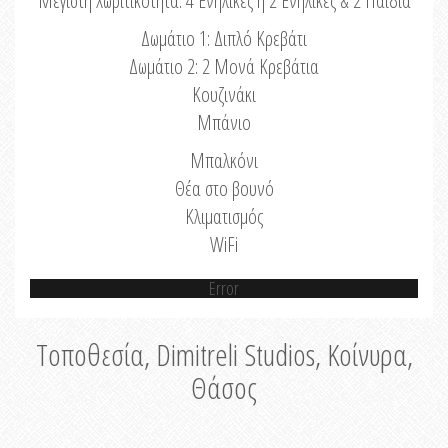
Μέγιστη Χωριτικότητα: 4 Ενήλικες ή 2 Ενήλικες & 2 Παιδιά
Δωμάτιο 1: Διπλό Κρεβάτι
Δωμάτιο 2: 2 Μονά Κρεβάτια
Κουζινάκι
Μπάνιο
Μπαλκόνι
Θέα στο βουνό
Κλιματισμός
WiFi
Error
Τοποθεσία, Dimitreli Studios, Κοίνυρα,
Θάσος