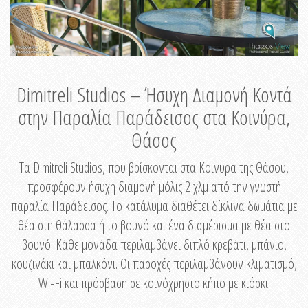
Dimitreli Studios – Ήσυχη Διαμονή Κοντά
στην Παραλία Παράδεισος στα Κοινύρα,
Θάσος
Τα Dimitreli Studios, που βρίσκονται στα Κοινυρα της Θάσου,
προσφέρουν ήσυχη διαμονή μόλις 2 χλμ από την γνωστή
παραλία Παράδεισος. Το κατάλυμα διαθέτει δίκλινα δωμάτια με
θέα στη θάλασσα ή το βουνό και ένα διαμέρισμα με θέα στο
βουνό. Κάθε μονάδα περιλαμβάνει διπλό κρεβάτι, μπάνιο,
κουζινάκι και μπαλκόνι. Οι παροχές περιλαμβάνουν κλιματισμό,
Wi-Fi και πρόσβαση σε κοινόχρηστο κήπο με κιόσκι.