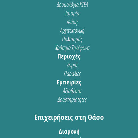
Δρομολόγια ΚΤΕΛ
Ιστορία
Φύση
Αρχιτεκτονική
Πολιτισμός
Χρήσιμα Τηλέφωνα
Περιοχές
Χωριά
Παραλίες
Εμπειρίες
Αξιοθέατα
Δραστηριότητες
Επιχειρήσεις στη Θάσο
Διαμονή