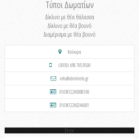
Τύποι Δωματίων
Δίκλινο με θέα θάλασσα
Δίκλινο με θέα βουνό
Διαμέρισμα με θέα βουνό
Κοίνυρα
(0030) 698 765 8500
info@dimitrelis.gr
0103K122K0008100
0103K122K0246001
Error