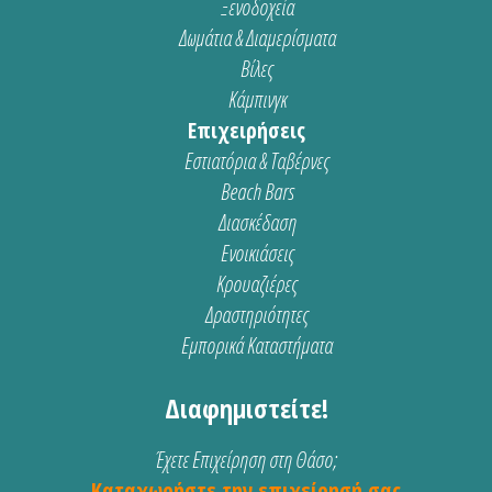
Ξενοδοχεία
Δωμάτια & Διαμερίσματα
Βίλες
Κάμπινγκ
Επιχειρήσεις
Εστιατόρια & Ταβέρνες
Beach Bars
Διασκέδαση
Ενοικιάσεις
Κρουαζιέρες
Δραστηριότητες
Εμπορικά Καταστήματα
Διαφημιστείτε!
Έχετε Επιχείρηση στη Θάσο;
Καταχωρήστε την επιχείρησή σας