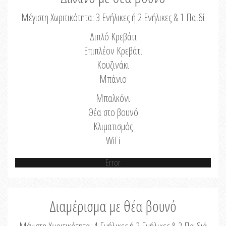
Μέγιστη Χωριτικότητα: 3 Ενήλικες ή 2 Ενήλικες & 1 Παιδί
Διπλό Κρεβάτι
Επιπλέον Κρεβάτι
Κουζινάκι
Μπάνιο
Μπαλκόνι
Θέα στο βουνό
Κλιματισμός
WiFi
Error
Διαμέρισμα με θέα βουνό