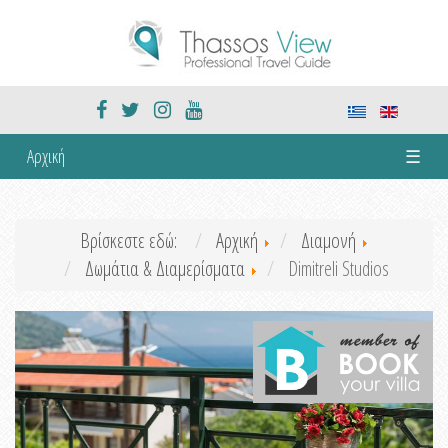
Αρχική
☰
Βρίσκεστε εδώ:
Αρχική
Διαμονή
Δωμάτια & Διαμερίσματα
Dimitreli Studios