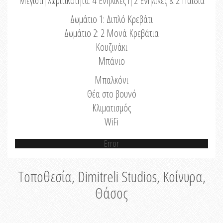
Μέγιστη Χωριτικότητα: 4 Ενήλικες ή 2 Ενήλικες & 2 Παιδιά
Δωμάτιο 1: Διπλό Κρεβάτι
Δωμάτιο 2: 2 Μονά Κρεβάτια
Κουζινάκι
Μπάνιο
Μπαλκόνι
Θέα στο βουνό
Κλιματισμός
WiFi
Error
Τοποθεσία, Dimitreli Studios, Κοίνυρα,
Θάσος