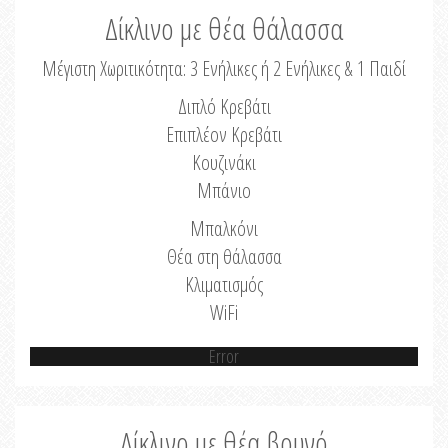
Δίκλινο με θέα θάλασσα
Μέγιστη Χωριτικότητα: 3 Ενήλικες ή 2 Ενήλικες & 1 Παιδί
Διπλό Κρεβάτι
Επιπλέον Κρεβάτι
Κουζινάκι
Μπάνιο
Μπαλκόνι
Θέα στη θάλασσα
Κλιματισμός
WiFi
Error
Δίκλινο με θέα βουνό