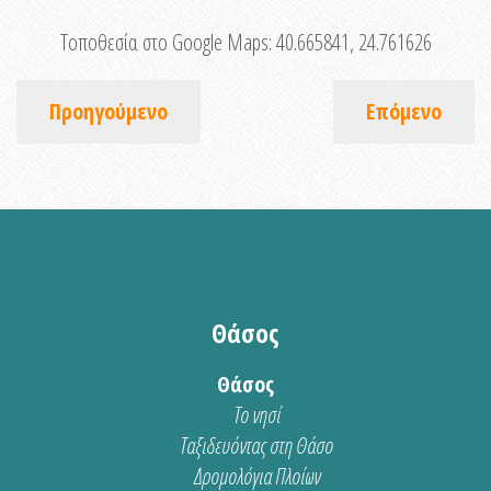
Τοποθεσία στο Google Maps:
40.665841, 24.761626
Προηγούμενο
Επόμενο
Θάσος
Θάσος
Το νησί
Ταξιδευόντας στη Θάσο
Δρομολόγια Πλοίων