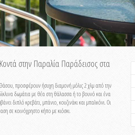
ή Κοντά στην Παραλία Παράδεισος στα
ης Θάσου, προσφέρουν ήσυχη διαμονή μόλις 2 χλμ από την
ίκλινα δωμάτια με θέα στη θάλασσα ή το βουνό και ένα
άνει διπλό κρεβάτι, μπάνιο, κουζινάκι και μπαλκόνι. Οι
αση σε κοινόχρηστο κήπο με κιόσκι.