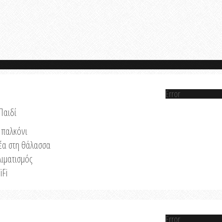
Error
Παιδί
παλκόνι
έα στη θάλασσα
λιματισμός
iFi
Error