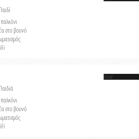
Παιδί
παλκόνι
έα στο βουνό
λιματισμός
iFi
Error
 Παιδιά
παλκόνι
έα στο βουνό
λιματισμός
iFi