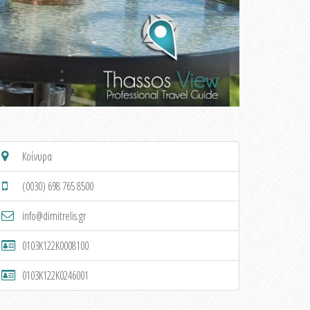
Κοίνυρα
(0030) 698 765 8500
info@dimitrelis.gr
0103K122K0008100
0103K122K0246001