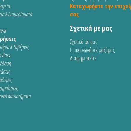
οχεία
Καταχωρήστε την επιχεί
ια & Διαμερίσματα
σας
Σχετικά με μας
νγκ
ρήσεις
Σχετικά με μας
τόρια & Ταβέρνες
Επικοινωνήστε μαζί μας
 Bars
Διαφημιστείτε
κέδαση
ιάσεις
αζιέρες
τηριότητες
ρικά Καταστήματα