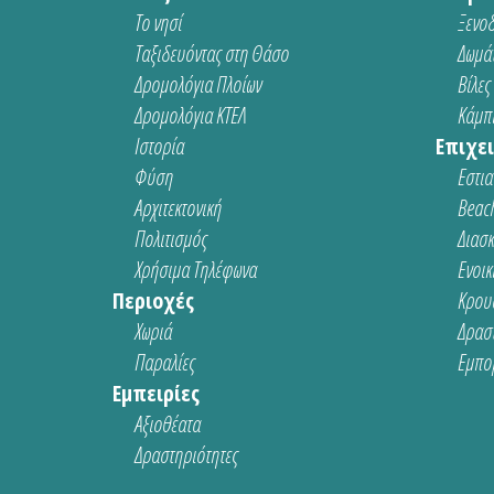
Το νησί
Ξενοδ
Ταξιδευόντας στη Θάσο
Δωμάτ
Δρομολόγια Πλοίων
Βίλες
Δρομολόγια ΚΤΕΛ
Κάμπι
Ιστορία
Επιχει
Φύση
Εστια
Αρχιτεκτονική
Beach
Πολιτισμός
Διασ
Χρήσιμα Τηλέφωνα
Ενοικ
Περιοχές
Κρου
Χωριά
Δρασ
Παραλίες
Εμπο
Εμπειρίες
Αξιοθέατα
Δραστηριότητες