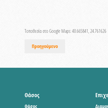
Τοποθεσία στο Google Maps:
40.665841, 24.761626
Προηγούμενο
Θάσος
Επιχ
Θάσος
Διαμο