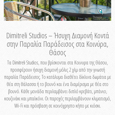
Dimitreli Studios – Ήσυχη Διαμονή Κοντά
στην Παραλία Παράδεισος στα Κοινύρα,
Θάσος
Τα Dimitreli Studios, που βρίσκονται στα Κοινυρα της Θάσου,
προσφέρουν ήσυχη διαμονή μόλις 2 χλμ από την γνωστή
παραλία Παράδεισος. Το κατάλυμα διαθέτει δίκλινα δωμάτια με
θέα στη θάλασσα ή το βουνό και ένα διαμέρισμα με θέα στο
βουνό. Κάθε μονάδα περιλαμβάνει διπλό κρεβάτι, μπάνιο,
κουζινάκι και μπαλκόνι. Οι παροχές περιλαμβάνουν κλιματισμό,
Wi-Fi και πρόσβαση σε κοινόχρηστο κήπο με κιόσκι.