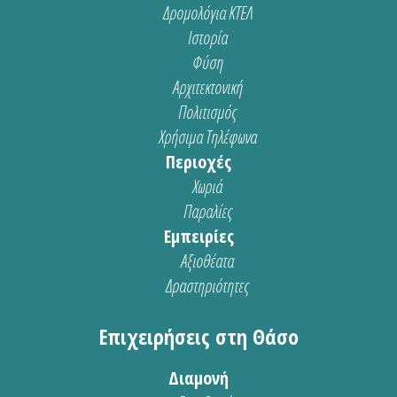
Δρομολόγια ΚΤΕΛ
Ιστορία
Φύση
Αρχιτεκτονική
Πολιτισμός
Χρήσιμα Τηλέφωνα
Περιοχές
Χωριά
Παραλίες
Εμπειρίες
Αξιοθέατα
Δραστηριότητες
Επιχειρήσεις στη Θάσο
Διαμονή