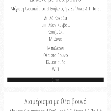
Μέγιστη Χωριτικότητα: 3 Ενήλικες ή 2 Ενήλικες & 1 Παιδί
Διπλό Κρεβάτι
Επιπλέον Κρεβάτι
Κουζινάκι
Μπάνιο
Μπαλκόνι
Θέα στο βουνό
Κλιματισμός
WiFi
Error
Διαμέρισμα με θέα βουνό