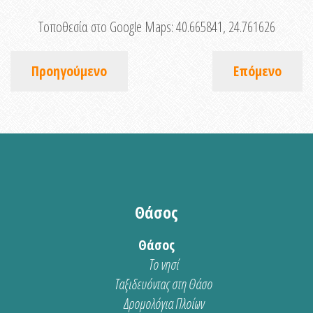
Τοποθεσία στο Google Maps:
40.665841, 24.761626
Προηγούμενο
Επόμενο
Θάσος
Θάσος
Το νησί
Ταξιδευόντας στη Θάσο
Δρομολόγια Πλοίων