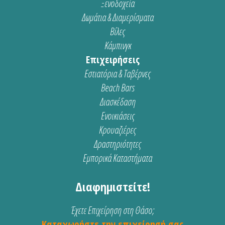
Ξενοδοχεία
Δωμάτια & Διαμερίσματα
Βίλες
Κάμπινγκ
Επιχειρήσεις
Εστιατόρια & Ταβέρνες
Beach Bars
Διασκέδαση
Ενοικιάσεις
Κρουαζιέρες
Δραστηριότητες
Εμπορικά Καταστήματα
Διαφημιστείτε!
Έχετε Επιχείρηση στη Θάσο;
Καταχωρήστε την επιχείρησή σας