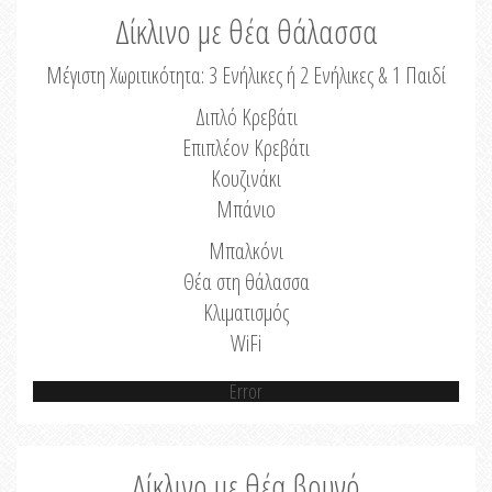
Δίκλινο με θέα θάλασσα
Μέγιστη Χωριτικότητα: 3 Ενήλικες ή 2 Ενήλικες & 1 Παιδί
Διπλό Κρεβάτι
Επιπλέον Κρεβάτι
Κουζινάκι
Μπάνιο
Μπαλκόνι
Θέα στη θάλασσα
Κλιματισμός
WiFi
Error
Δίκλινο με θέα βουνό