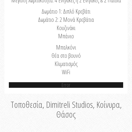
Μέγιστη Χωριτικότητα: 4 Ενήλικες ή 2 Ενήλικες & 2 Παιδιά
Δωμάτιο 1: Διπλό Κρεβάτι
Δωμάτιο 2: 2 Μονά Κρεβάτια
Κουζινάκι
Μπάνιο
Μπαλκόνι
Θέα στο βουνό
Κλιματισμός
WiFi
Error
Τοποθεσία, Dimitreli Studios, Κοίνυρα,
Θάσος