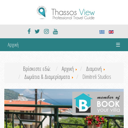
Αρχική
☰
Βρίσκεστε εδώ:
Αρχική
Διαμονή
Δωμάτια & Διαμερίσματα
Dimitreli Studios