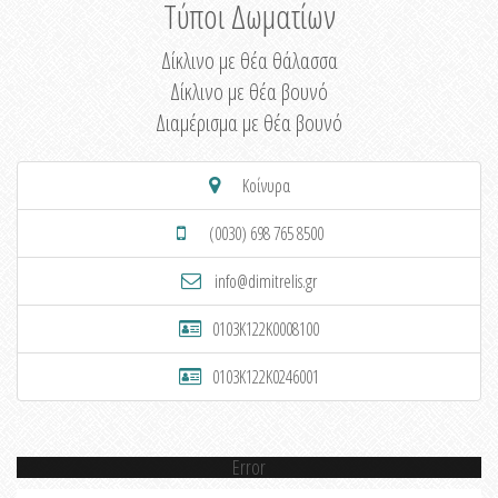
Τύποι Δωματίων
Δίκλινο με θέα θάλασσα
Δίκλινο με θέα βουνό
Διαμέρισμα με θέα βουνό
Κοίνυρα
(0030) 698 765 8500
info@dimitrelis.gr
0103K122K0008100
0103K122K0246001
Error