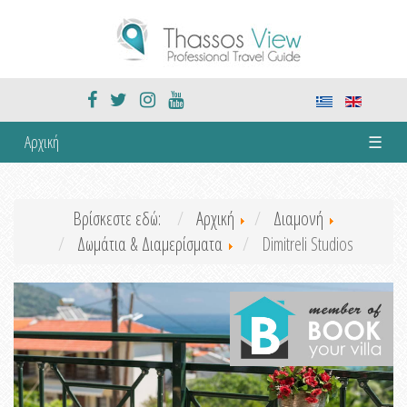
Αρχική
☰
Βρίσκεστε εδώ:
Αρχική
Διαμονή
Δωμάτια & Διαμερίσματα
Dimitreli Studios