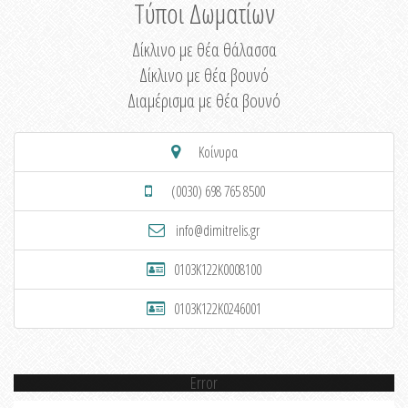
Τύποι Δωματίων
Δίκλινο με θέα θάλασσα
Δίκλινο με θέα βουνό
Διαμέρισμα με θέα βουνό
Κοίνυρα
(0030) 698 765 8500
info@dimitrelis.gr
0103K122K0008100
0103K122K0246001
Error