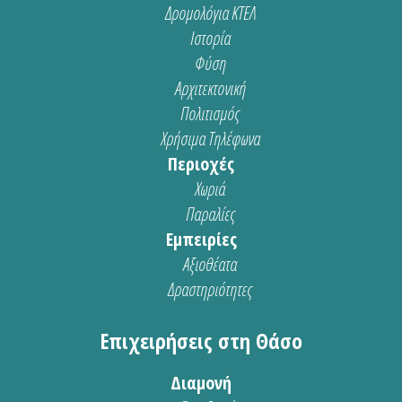
Δρομολόγια ΚΤΕΛ
Ιστορία
Φύση
Αρχιτεκτονική
Πολιτισμός
Χρήσιμα Τηλέφωνα
Περιοχές
Χωριά
Παραλίες
Εμπειρίες
Αξιοθέατα
Δραστηριότητες
Επιχειρήσεις στη Θάσο
Διαμονή