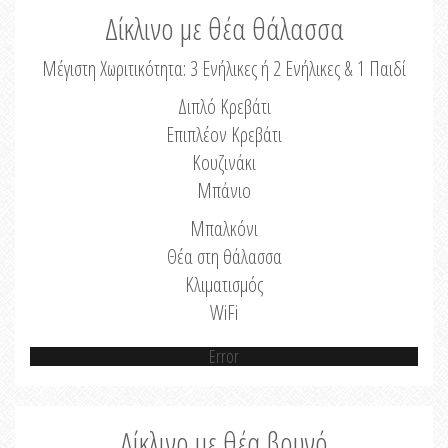
Δίκλινο με θέα θάλασσα
Μέγιστη Χωριτικότητα: 3 Ενήλικες ή 2 Ενήλικες & 1 Παιδί
Διπλό Κρεβάτι
Επιπλέον Κρεβάτι
Κουζινάκι
Μπάνιο
Μπαλκόνι
Θέα στη θάλασσα
Κλιματισμός
WiFi
Error
Δίκλινο με θέα βουνό