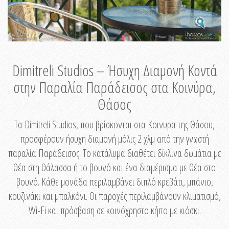
Dimitreli Studios – Ήσυχη Διαμονή Κοντά
στην Παραλία Παράδεισος στα Κοινύρα,
Θάσος
Τα Dimitreli Studios, που βρίσκονται στα Κοινυρα της Θάσου,
προσφέρουν ήσυχη διαμονή μόλις 2 χλμ από την γνωστή
παραλία Παράδεισος. Το κατάλυμα διαθέτει δίκλινα δωμάτια με
θέα στη θάλασσα ή το βουνό και ένα διαμέρισμα με θέα στο
βουνό. Κάθε μονάδα περιλαμβάνει διπλό κρεβάτι, μπάνιο,
κουζινάκι και μπαλκόνι. Οι παροχές περιλαμβάνουν κλιματισμό,
Wi-Fi και πρόσβαση σε κοινόχρηστο κήπο με κιόσκι.