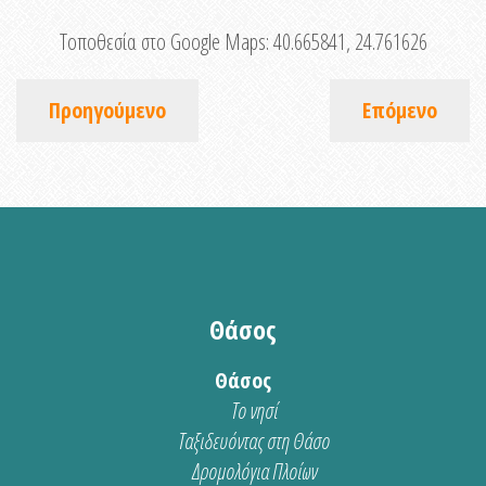
Τοποθεσία στο Google Maps:
40.665841, 24.761626
Προηγούμενο
Επόμενο
Θάσος
Θάσος
Το νησί
Ταξιδευόντας στη Θάσο
Δρομολόγια Πλοίων