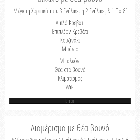
Μέγιστη Χωριτικότητα: 3 Ενήλικες ή 2 Ενήλικες & 1 Παιδί
Διπλό Κρεβάτι
Επιπλέον Κρεβάτι
Κουζινάκι
Μπάνιο
Μπαλκόνι
Θέα στο βουνό
Κλιματισμός
WiFi
Error
Διαμέρισμα με θέα βουνό