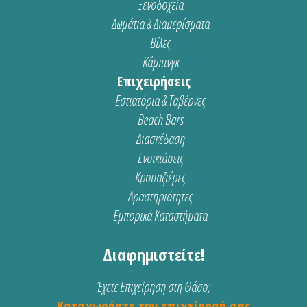
Ξενοδοχεία
Δωμάτια & Διαμερίσματα
Βίλες
Κάμπινγκ
Επιχειρήσεις
Εστιατόρια & Ταβέρνες
Beach Bars
Διασκέδαση
Ενοικιάσεις
Κρουαζιέρες
Δραστηριότητες
Εμπορικά Καταστήματα
Διαφημιστείτε!
Έχετε Επιχείρηση στη Θάσο;
Καταχωρήστε την επιχείρησή σας