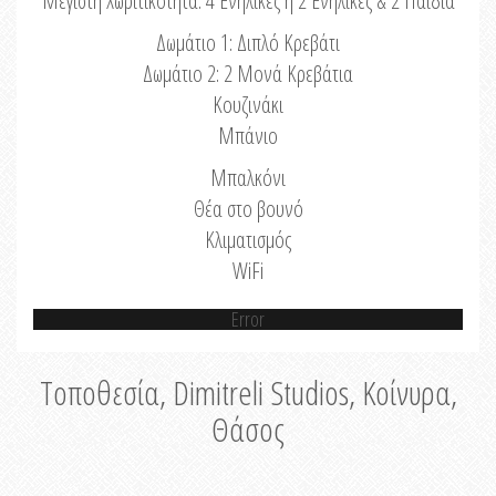
Μέγιστη Χωριτικότητα: 4 Ενήλικες ή 2 Ενήλικες & 2 Παιδιά
Δωμάτιο 1: Διπλό Κρεβάτι
Δωμάτιο 2: 2 Μονά Κρεβάτια
Κουζινάκι
Μπάνιο
Μπαλκόνι
Θέα στο βουνό
Κλιματισμός
WiFi
Error
Τοποθεσία, Dimitreli Studios, Κοίνυρα,
Θάσος