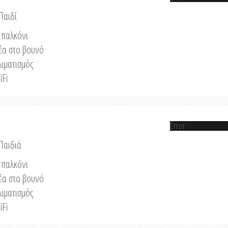
Παιδί
παλκόνι
έα στο βουνό
λιματισμός
iFi
Error
 Παιδιά
παλκόνι
έα στο βουνό
λιματισμός
iFi