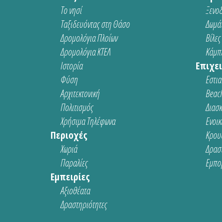
Το νησί
Ξενοδ
Ταξιδευόντας στη Θάσο
Δωμάτ
Δρομολόγια Πλοίων
Βίλες
Δρομολόγια ΚΤΕΛ
Κάμπι
Ιστορία
Επιχει
Φύση
Εστια
Αρχιτεκτονική
Beach
Πολιτισμός
Διασ
Χρήσιμα Τηλέφωνα
Ενοικ
Περιοχές
Κρου
Χωριά
Δρασ
Παραλίες
Εμπο
Εμπειρίες
Αξιοθέατα
Δραστηριότητες