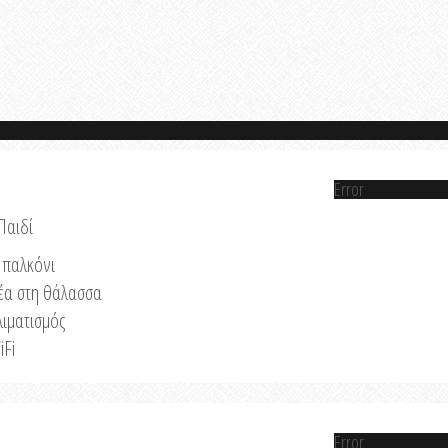
Error
Παιδί
παλκόνι
έα στη θάλασσα
λιματισμός
iFi
Error