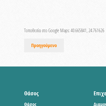
Τοποθεσία στο Google Maps:
40.665841, 24.761626
Προηγούμενο
Θάσος
Επιχ
Θάσος
Διαμο