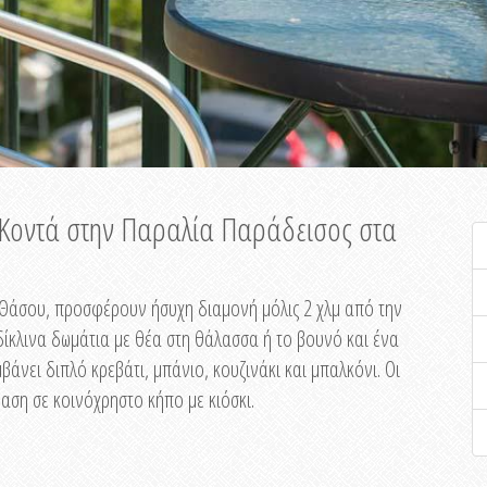
ή Κοντά στην Παραλία Παράδεισος στα
ης Θάσου, προσφέρουν ήσυχη διαμονή μόλις 2 χλμ από την
ίκλινα δωμάτια με θέα στη θάλασσα ή το βουνό και ένα
άνει διπλό κρεβάτι, μπάνιο, κουζινάκι και μπαλκόνι. Οι
αση σε κοινόχρηστο κήπο με κιόσκι.