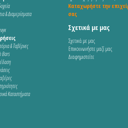
οχεία
Καταχωρήστε την επιχεί
ια & Διαμερίσματα
σας
Σχετικά με μας
νγκ
ρήσεις
Σχετικά με μας
τόρια & Ταβέρνες
Επικοινωνήστε μαζί μας
 Bars
Διαφημιστείτε
κέδαση
ιάσεις
αζιέρες
τηριότητες
ρικά Καταστήματα