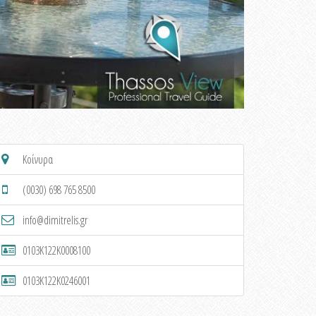
Κοίνυρα
(0030) 698 765 8500
info@dimitrelis.gr
0103K122K0008100
0103K122K0246001