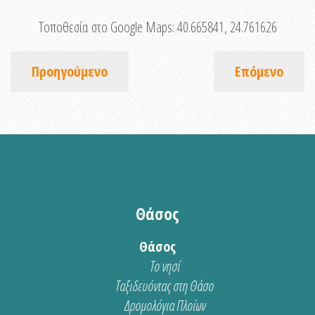
Τοποθεσία στο Google Maps:
40.665841, 24.761626
Προηγούμενο
Επόμενο
Θάσος
Θάσος
Το νησί
Ταξιδευόντας στη Θάσο
Δρομολόγια Πλοίων