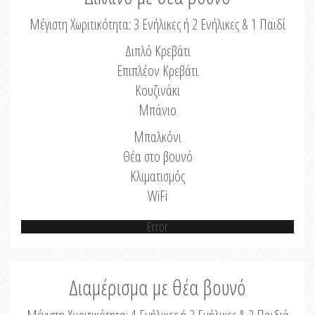
Μέγιστη Χωριτικότητα: 3 Ενήλικες ή 2 Ενήλικες & 1 Παιδί
Διπλό Κρεβάτι
Επιπλέον Κρεβάτι
Κουζινάκι
Μπάνιο
Μπαλκόνι
Θέα στο βουνό
Κλιματισμός
WiFi
Error
Διαμέρισμα με θέα βουνό