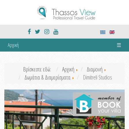
Αρχική
☰
Βρίσκεστε εδώ:
Αρχική
Διαμονή
Δωμάτια & Διαμερίσματα
Dimitreli Studios