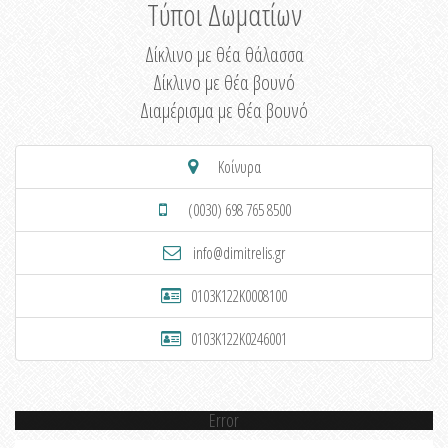
Τύποι Δωματίων
Δίκλινο με θέα θάλασσα
Δίκλινο με θέα βουνό
Διαμέρισμα με θέα βουνό
Κοίνυρα
(0030) 698 765 8500
info@dimitrelis.gr
0103K122K0008100
0103K122K0246001
Error