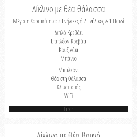
Δίκλινο με θέα θάλασσα
Μέγιστη Χωριτικότητα: 3 Ενήλικες ή 2 Ενήλικες & 1 Παιδί
Διπλό Κρεβάτι
Επιπλέον Κρεβάτι
Κουζινάκι
Μπάνιο
Μπαλκόνι
Θέα στη θάλασσα
Κλιματισμός
WiFi
Error
Δίκλινο με θέα βουνό