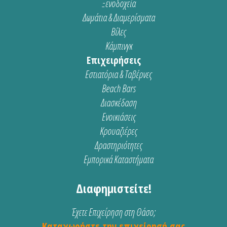
Ξενοδοχεία
Δωμάτια & Διαμερίσματα
Βίλες
Κάμπινγκ
Επιχειρήσεις
Εστιατόρια & Ταβέρνες
Beach Bars
Διασκέδαση
Ενοικιάσεις
Κρουαζιέρες
Δραστηριότητες
Εμπορικά Καταστήματα
Διαφημιστείτε!
Έχετε Επιχείρηση στη Θάσο;
Καταχωρήστε την επιχείρησή σας