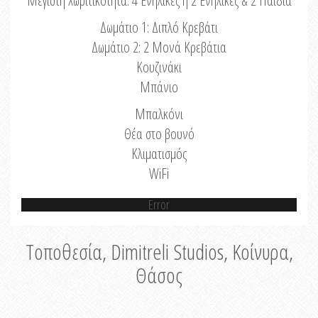
Μέγιστη Χωριτικότητα: 4 Ενήλικες ή 2 Ενήλικες & 2 Παιδιά
Δωμάτιο 1: Διπλό Κρεβάτι
Δωμάτιο 2: 2 Μονά Κρεβάτια
Κουζινάκι
Μπάνιο
Μπαλκόνι
Θέα στο βουνό
Κλιματισμός
WiFi
Error
Τοποθεσία, Dimitreli Studios, Κοίνυρα,
Θάσος