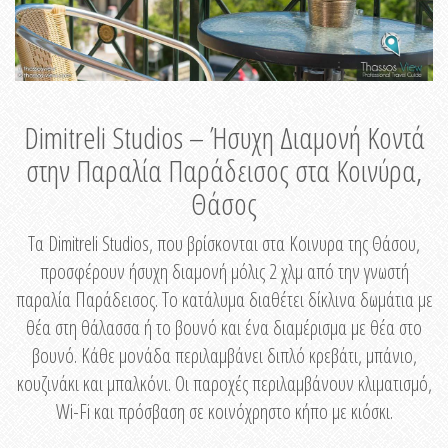
Dimitreli Studios – Ήσυχη Διαμονή Κοντά
στην Παραλία Παράδεισος στα Κοινύρα,
Θάσος
Τα Dimitreli Studios, που βρίσκονται στα Κοινυρα της Θάσου,
προσφέρουν ήσυχη διαμονή μόλις 2 χλμ από την γνωστή
παραλία Παράδεισος. Το κατάλυμα διαθέτει δίκλινα δωμάτια με
θέα στη θάλασσα ή το βουνό και ένα διαμέρισμα με θέα στο
βουνό. Κάθε μονάδα περιλαμβάνει διπλό κρεβάτι, μπάνιο,
κουζινάκι και μπαλκόνι. Οι παροχές περιλαμβάνουν κλιματισμό,
Wi-Fi και πρόσβαση σε κοινόχρηστο κήπο με κιόσκι.