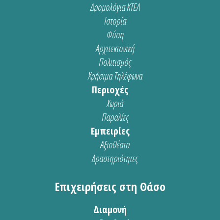
Δρομολόγια ΚΤΕΛ
Ιστορία
Φύση
Αρχιτεκτονική
Πολιτισμός
Χρήσιμα Τηλέφωνα
Περιοχές
Χωριά
Παραλίες
Εμπειρίες
Αξιοθέατα
Δραστηριότητες
Επιχειρήσεις στη Θάσο
Διαμονή