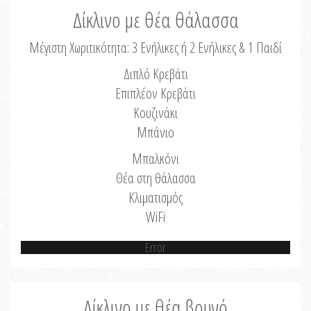
Δίκλινο με θέα θάλασσα
Μέγιστη Χωριτικότητα: 3 Ενήλικες ή 2 Ενήλικες & 1 Παιδί
Διπλό Κρεβάτι
Επιπλέον Κρεβάτι
Κουζινάκι
Μπάνιο
Μπαλκόνι
Θέα στη θάλασσα
Κλιματισμός
WiFi
Error
Δίκλινο με θέα βουνό