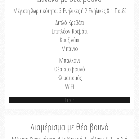
Μέγιστη Χωριτικότητα: 3 Ενήλικες ή 2 Ενήλικες & 1 Παιδί
Διπλό Κρεβάτι
Επιπλέον Κρεβάτι
Κουζινάκι
Μπάνιο
Μπαλκόνι
Θέα στο βουνό
Κλιματισμός
WiFi
Error
Διαμέρισμα με θέα βουνό