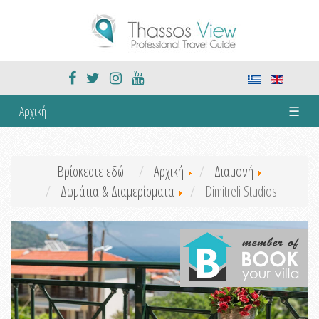
Αρχική
☰
Βρίσκεστε εδώ:
Αρχική
Διαμονή
Δωμάτια & Διαμερίσματα
Dimitreli Studios