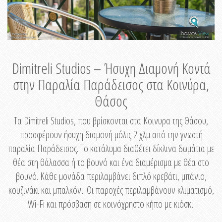
Dimitreli Studios – Ήσυχη Διαμονή Κοντά
στην Παραλία Παράδεισος στα Κοινύρα,
Θάσος
Τα Dimitreli Studios, που βρίσκονται στα Κοινυρα της Θάσου,
προσφέρουν ήσυχη διαμονή μόλις 2 χλμ από την γνωστή
παραλία Παράδεισος. Το κατάλυμα διαθέτει δίκλινα δωμάτια με
θέα στη θάλασσα ή το βουνό και ένα διαμέρισμα με θέα στο
βουνό. Κάθε μονάδα περιλαμβάνει διπλό κρεβάτι, μπάνιο,
κουζινάκι και μπαλκόνι. Οι παροχές περιλαμβάνουν κλιματισμό,
Wi-Fi και πρόσβαση σε κοινόχρηστο κήπο με κιόσκι.