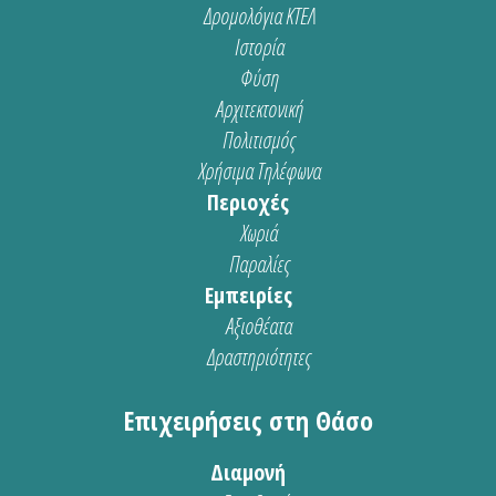
Δρομολόγια ΚΤΕΛ
Ιστορία
Φύση
Αρχιτεκτονική
Πολιτισμός
Χρήσιμα Τηλέφωνα
Περιοχές
Χωριά
Παραλίες
Εμπειρίες
Αξιοθέατα
Δραστηριότητες
Επιχειρήσεις στη Θάσο
Διαμονή