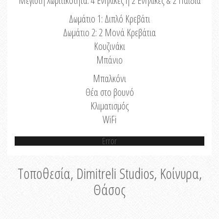
Μέγιστη Χωριτικότητα: 4 Ενήλικες ή 2 Ενήλικες & 2 Παιδιά
Δωμάτιο 1: Διπλό Κρεβάτι
Δωμάτιο 2: 2 Μονά Κρεβάτια
Κουζινάκι
Μπάνιο
Μπαλκόνι
Θέα στο βουνό
Κλιματισμός
WiFi
Error
Τοποθεσία, Dimitreli Studios, Κοίνυρα,
Θάσος