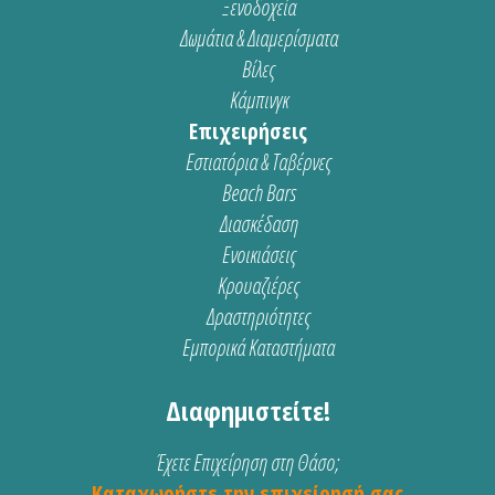
Ξενοδοχεία
Δωμάτια & Διαμερίσματα
Βίλες
Κάμπινγκ
Επιχειρήσεις
Εστιατόρια & Ταβέρνες
Beach Bars
Διασκέδαση
Ενοικιάσεις
Κρουαζιέρες
Δραστηριότητες
Εμπορικά Καταστήματα
Διαφημιστείτε!
Έχετε Επιχείρηση στη Θάσο;
Καταχωρήστε την επιχείρησή σας