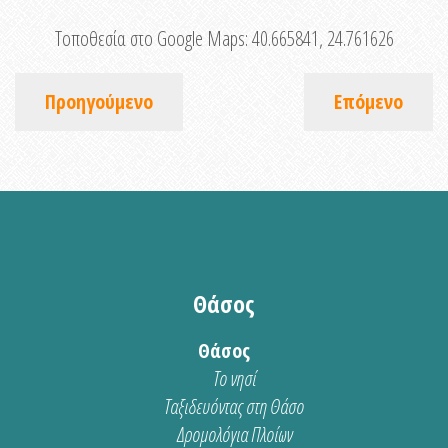
Τοποθεσία στο Google Maps:
40.665841, 24.761626
Προηγούμενο
Επόμενο
Θάσος
Θάσος
Το νησί
Ταξιδευόντας στη Θάσο
Δρομολόγια Πλοίων