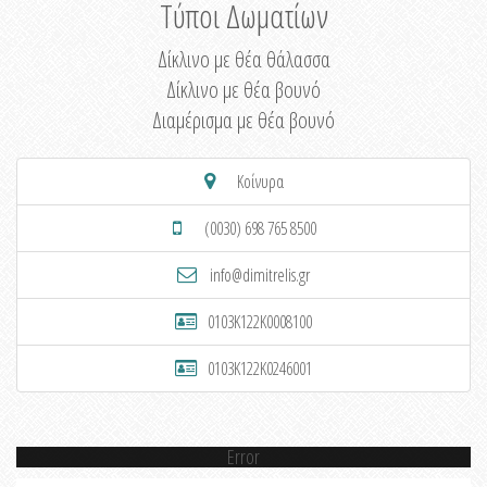
Τύποι Δωματίων
Δίκλινο με θέα θάλασσα
Δίκλινο με θέα βουνό
Διαμέρισμα με θέα βουνό
Κοίνυρα
(0030) 698 765 8500
info@dimitrelis.gr
0103K122K0008100
0103K122K0246001
Error