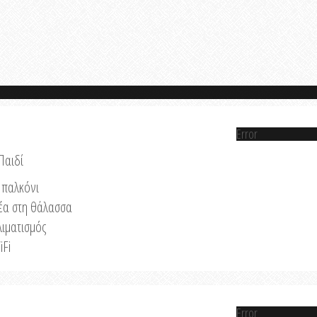
Error
Παιδί
παλκόνι
έα στη θάλασσα
λιματισμός
iFi
Error