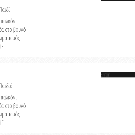
Παιδί
παλκόνι
έα στο βουνό
λιματισμός
iFi
Error
 Παιδιά
παλκόνι
έα στο βουνό
λιματισμός
iFi