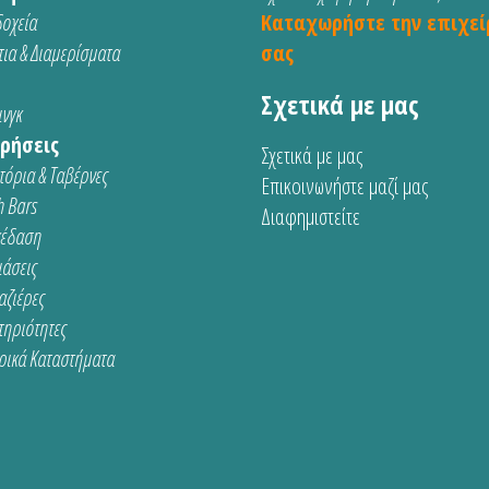
οχεία
Καταχωρήστε την επιχεί
ια & Διαμερίσματα
σας
Σχετικά με μας
νγκ
ρήσεις
Σχετικά με μας
τόρια & Ταβέρνες
Επικοινωνήστε μαζί μας
 Bars
Διαφημιστείτε
κέδαση
ιάσεις
αζιέρες
τηριότητες
ρικά Καταστήματα