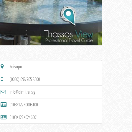
Κοίνυρα
(0030) 698 765 8500
info@dimitrelis.gr
0103K122K0008100
0103K122K0246001