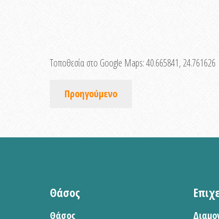
Τοποθεσία στο Google Maps:
40.665841, 24.761626
Προηγούμενο
Θάσος
Επιχ
Θάσος
Διαμο