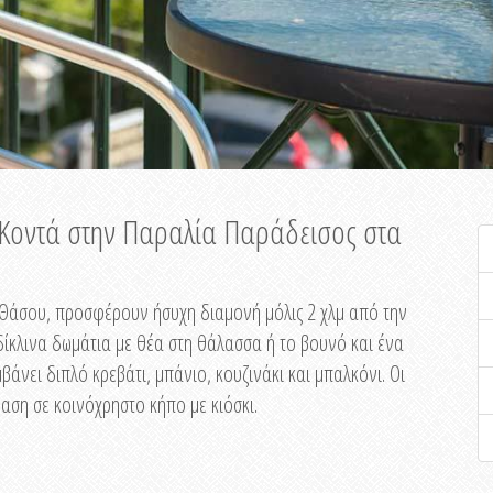
ή Κοντά στην Παραλία Παράδεισος στα
ης Θάσου, προσφέρουν ήσυχη διαμονή μόλις 2 χλμ από την
ίκλινα δωμάτια με θέα στη θάλασσα ή το βουνό και ένα
άνει διπλό κρεβάτι, μπάνιο, κουζινάκι και μπαλκόνι. Οι
αση σε κοινόχρηστο κήπο με κιόσκι.