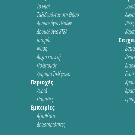
Το νησί
Ξενοδ
Ταξιδευόντας στη Θάσο
Δωμάτ
Δρομολόγια Πλοίων
Βίλες
Δρομολόγια ΚΤΕΛ
Κάμπι
Ιστορία
Επιχει
Φύση
Εστια
Αρχιτεκτονική
Beach
Πολιτισμός
Διασ
Χρήσιμα Τηλέφωνα
Ενοικ
Περιοχές
Κρου
Χωριά
Δρασ
Παραλίες
Εμπο
Εμπειρίες
Αξιοθέατα
Δραστηριότητες