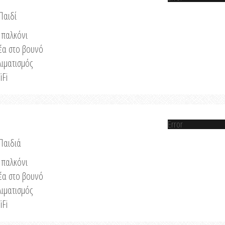
Παιδί
παλκόνι
έα στο βουνό
λιματισμός
iFi
Error
 Παιδιά
παλκόνι
έα στο βουνό
λιματισμός
iFi