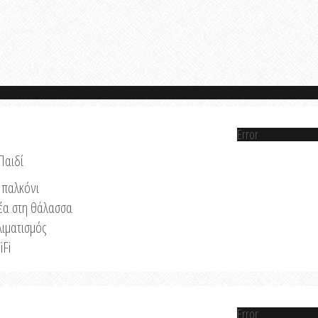
Error
Παιδί
παλκόνι
έα στη θάλασσα
λιματισμός
iFi
Error