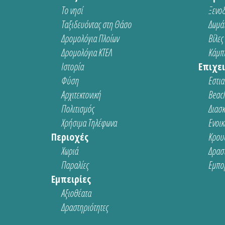
Το νησί
Ξενοδ
Ταξιδευόντας στη Θάσο
Δωμάτ
Δρομολόγια Πλοίων
Βίλες
Δρομολόγια ΚΤΕΛ
Κάμπι
Ιστορία
Επιχει
Φύση
Εστια
Αρχιτεκτονική
Beach
Πολιτισμός
Διασ
Χρήσιμα Τηλέφωνα
Ενοικ
Περιοχές
Κρου
Χωριά
Δρασ
Παραλίες
Εμπο
Εμπειρίες
Αξιοθέατα
Δραστηριότητες