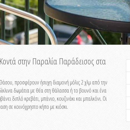
ή Κοντά στην Παραλία Παράδεισος στα
ης Θάσου, προσφέρουν ήσυχη διαμονή μόλις 2 χλμ από την
ίκλινα δωμάτια με θέα στη θάλασσα ή το βουνό και ένα
άνει διπλό κρεβάτι, μπάνιο, κουζινάκι και μπαλκόνι. Οι
αση σε κοινόχρηστο κήπο με κιόσκι.