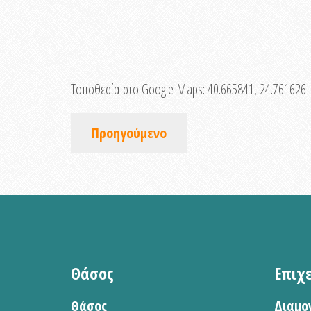
Τοποθεσία στο Google Maps:
40.665841, 24.761626
Προηγούμενο
Θάσος
Επιχ
Θάσος
Διαμο