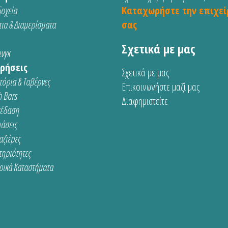
οχεία
Καταχωρήστε την επιχεί
ια & Διαμερίσματα
σας
Σχετικά με μας
νγκ
ρήσεις
Σχετικά με μας
τόρια & Ταβέρνες
Επικοινωνήστε μαζί μας
 Bars
Διαφημιστείτε
κέδαση
ιάσεις
αζιέρες
τηριότητες
ρικά Καταστήματα