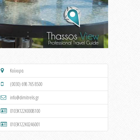
Κοίνυρα
(0030) 698 765 8500
info@dimitrelis.gr
0103K122K0008100
0103K122K0246001