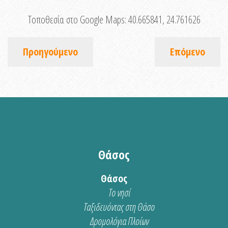
Τοποθεσία στο Google Maps:
40.665841, 24.761626
Προηγούμενο
Επόμενο
Θάσος
Θάσος
Το νησί
Ταξιδευόντας στη Θάσο
Δρομολόγια Πλοίων