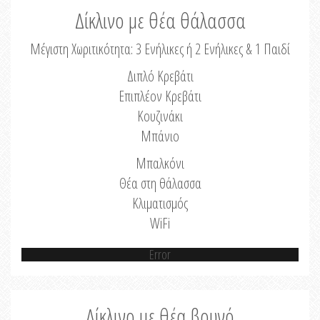
Δίκλινο με θέα θάλασσα
Μέγιστη Χωριτικότητα: 3 Ενήλικες ή 2 Ενήλικες & 1 Παιδί
Διπλό Κρεβάτι
Επιπλέον Κρεβάτι
Κουζινάκι
Μπάνιο
Μπαλκόνι
Θέα στη θάλασσα
Κλιματισμός
WiFi
Error
Δίκλινο με θέα βουνό