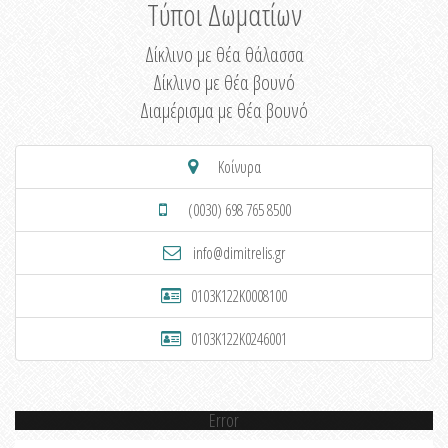
Τύποι Δωματίων
Δίκλινο με θέα θάλασσα
Δίκλινο με θέα βουνό
Διαμέρισμα με θέα βουνό
Κοίνυρα
(0030) 698 765 8500
info@dimitrelis.gr
0103K122K0008100
0103K122K0246001
Error