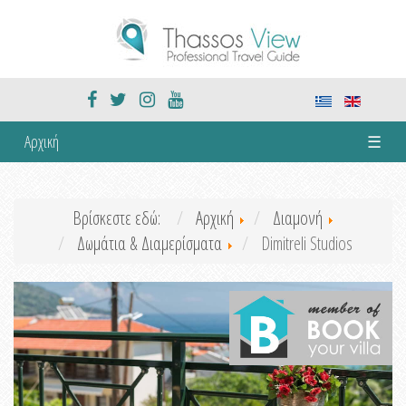
Αρχική
☰
Βρίσκεστε εδώ:
Αρχική
Διαμονή
Δωμάτια & Διαμερίσματα
Dimitreli Studios