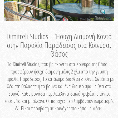
Dimitreli Studios – Ήσυχη Διαμονή Κοντά
στην Παραλία Παράδεισος στα Κοινύρα,
Θάσος
Τα Dimitreli Studios, που βρίσκονται στα Κοινυρα της Θάσου,
προσφέρουν ήσυχη διαμονή μόλις 2 χλμ από την γνωστή
παραλία Παράδεισος. Το κατάλυμα διαθέτει δίκλινα δωμάτια με
θέα στη θάλασσα ή το βουνό και ένα διαμέρισμα με θέα στο
βουνό. Κάθε μονάδα περιλαμβάνει διπλό κρεβάτι, μπάνιο,
κουζινάκι και μπαλκόνι. Οι παροχές περιλαμβάνουν κλιματισμό,
Wi-Fi και πρόσβαση σε κοινόχρηστο κήπο με κιόσκι.