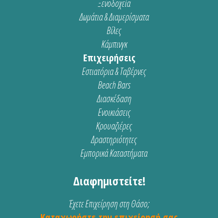
Ξενοδοχεία
Δωμάτια & Διαμερίσματα
Βίλες
Κάμπινγκ
Επιχειρήσεις
Εστιατόρια & Ταβέρνες
Beach Bars
Διασκέδαση
Ενοικιάσεις
Κρουαζιέρες
Δραστηριότητες
Εμπορικά Καταστήματα
Διαφημιστείτε!
Έχετε Επιχείρηση στη Θάσο;
Καταχωρήστε την επιχείρησή σας