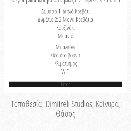
Μέγιστη Χωριτικότητα: 4 Ενήλικες ή 2 Ενήλικες & 2 Παιδιά
Δωμάτιο 1: Διπλό Κρεβάτι
Δωμάτιο 2: 2 Μονά Κρεβάτια
Κουζινάκι
Μπάνιο
Μπαλκόνι
Θέα στο βουνό
Κλιματισμός
WiFi
Error
Τοποθεσία, Dimitreli Studios, Κοίνυρα,
Θάσος