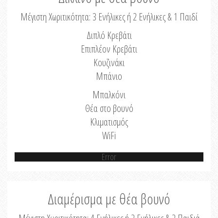
Μέγιστη Χωριτικότητα: 3 Ενήλικες ή 2 Ενήλικες & 1 Παιδί
Διπλό Κρεβάτι
Επιπλέον Κρεβάτι
Κουζινάκι
Μπάνιο
Μπαλκόνι
Θέα στο βουνό
Κλιματισμός
WiFi
Error
Διαμέρισμα με θέα βουνό