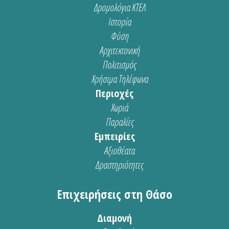
Δρομολόγια ΚΤΕΛ
Ιστορία
Φύση
Αρχιτεκτονική
Πολιτισμός
Χρήσιμα Τηλέφωνα
Περιοχές
Χωριά
Παραλίες
Εμπειρίες
Αξιοθέατα
Δραστηριότητες
Επιχειρήσεις στη Θάσο
Διαμονή