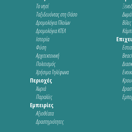
Το νησί
Ξενοδ
Ταξιδευόντας στη Θάσο
Δωμάτ
Δρομολόγια Πλοίων
Βίλες
Δρομολόγια ΚΤΕΛ
Κάμπι
Ιστορία
Επιχει
Φύση
Εστια
Αρχιτεκτονική
Beach
Πολιτισμός
Διασ
Χρήσιμα Τηλέφωνα
Ενοικ
Περιοχές
Κρου
Χωριά
Δρασ
Παραλίες
Εμπο
Εμπειρίες
Αξιοθέατα
Δραστηριότητες