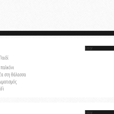
Error
Παιδί
παλκόνι
έα στη θάλασσα
λιματισμός
iFi
Error