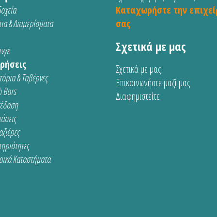
οχεία
Καταχωρήστε την επιχεί
ια & Διαμερίσματα
σας
Σχετικά με μας
νγκ
ρήσεις
Σχετικά με μας
τόρια & Ταβέρνες
Επικοινωνήστε μαζί μας
 Bars
Διαφημιστείτε
κέδαση
ιάσεις
αζιέρες
τηριότητες
ρικά Καταστήματα