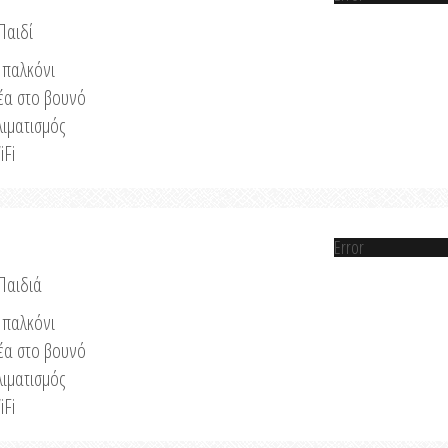
Παιδί
παλκόνι
έα στο βουνό
λιματισμός
iFi
Error
 Παιδιά
παλκόνι
έα στο βουνό
λιματισμός
iFi