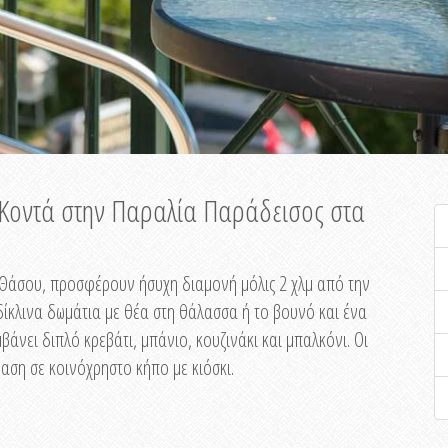
ή Κοντά στην Παραλία Παράδεισος στα
ης Θάσου, προσφέρουν ήσυχη διαμονή μόλις 2 χλμ από την
ίκλινα δωμάτια με θέα στη θάλασσα ή το βουνό και ένα
άνει διπλό κρεβάτι, μπάνιο, κουζινάκι και μπαλκόνι. Οι
αση σε κοινόχρηστο κήπο με κιόσκι.