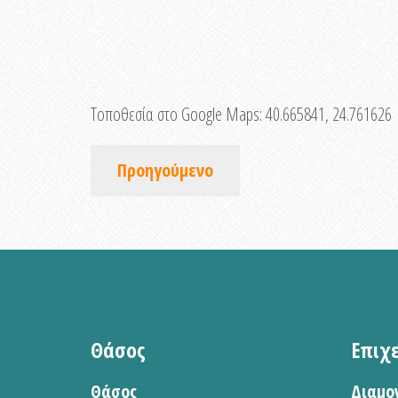
Τοποθεσία στο Google Maps:
40.665841, 24.761626
Προηγούμενο
Θάσος
Επιχ
Θάσος
Διαμο