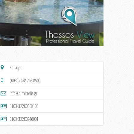
Κοίνυρα
(0030) 698 765 8500
info@dimitrelis.gr
0103K122K0008100
0103K122K0246001