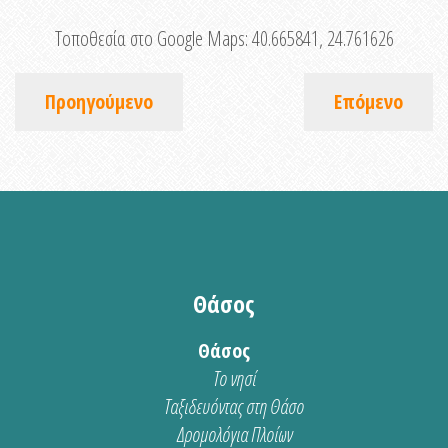
Τοποθεσία στο Google Maps:
40.665841, 24.761626
Προηγούμενο
Επόμενο
Θάσος
Θάσος
Το νησί
Ταξιδευόντας στη Θάσο
Δρομολόγια Πλοίων