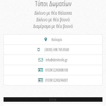
Τύποι Δωματίων
Δίκλινο με θέα θάλασσα
Δίκλινο με θέα βουνό
Διαμέρισμα με θέα βουνό
Κοίνυρα
(0030) 698 765 8500
info@dimitrelis.gr
0103K122K0008100
0103K122K0246001
Error