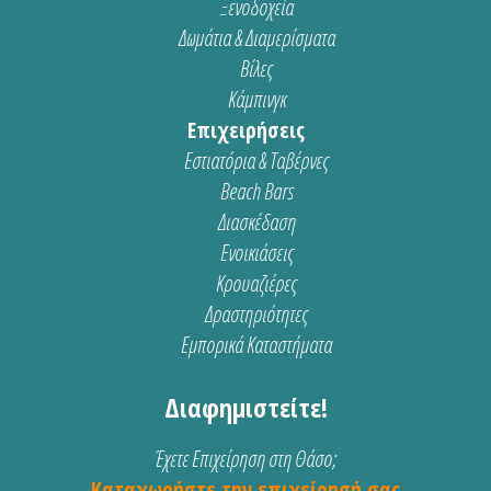
Ξενοδοχεία
Δωμάτια & Διαμερίσματα
Βίλες
Κάμπινγκ
Επιχειρήσεις
Εστιατόρια & Ταβέρνες
Beach Bars
Διασκέδαση
Ενοικιάσεις
Κρουαζιέρες
Δραστηριότητες
Εμπορικά Καταστήματα
Διαφημιστείτε!
Έχετε Επιχείρηση στη Θάσο;
Καταχωρήστε την επιχείρησή σας