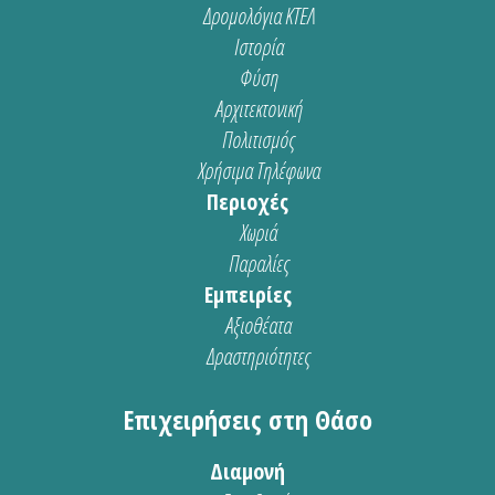
Δρομολόγια ΚΤΕΛ
Ιστορία
Φύση
Αρχιτεκτονική
Πολιτισμός
Χρήσιμα Τηλέφωνα
Περιοχές
Χωριά
Παραλίες
Εμπειρίες
Αξιοθέατα
Δραστηριότητες
Επιχειρήσεις στη Θάσο
Διαμονή