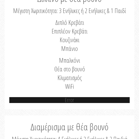
Μέγιστη Χωριτικότητα: 3 Ενήλικες ή 2 Ενήλικες & 1 Παιδί
Διπλό Κρεβάτι
Επιπλέον Κρεβάτι
Κουζινάκι
Μπάνιο
Μπαλκόνι
Θέα στο βουνό
Κλιματισμός
WiFi
Error
Διαμέρισμα με θέα βουνό