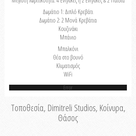
Μέγιστη Χωριτικότητα: 4 Ενήλικες ή 2 Ενήλικες & 2 Παιδιά
Δωμάτιο 1: Διπλό Κρεβάτι
Δωμάτιο 2: 2 Μονά Κρεβάτια
Κουζινάκι
Μπάνιο
Μπαλκόνι
Θέα στο βουνό
Κλιματισμός
WiFi
Error
Τοποθεσία, Dimitreli Studios, Κοίνυρα,
Θάσος