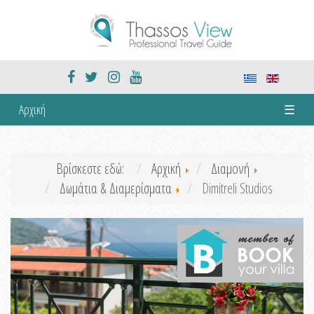
Αρχική
☰
Βρίσκεστε εδώ:
Αρχική
Διαμονή
Δωμάτια & Διαμερίσματα
Dimitreli Studios