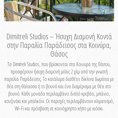
Dimitreli Studios – Ήσυχη Διαμονή Κοντά
στην Παραλία Παράδεισος στα Κοινύρα,
Θάσος
Τα Dimitreli Studios, που βρίσκονται στα Κοινυρα της Θάσου,
προσφέρουν ήσυχη διαμονή μόλις 2 χλμ από την γνωστή
παραλία Παράδεισος. Το κατάλυμα διαθέτει δίκλινα δωμάτια με
θέα στη θάλασσα ή το βουνό και ένα διαμέρισμα με θέα στο
βουνό. Κάθε μονάδα περιλαμβάνει διπλό κρεβάτι, μπάνιο,
κουζινάκι και μπαλκόνι. Οι παροχές περιλαμβάνουν κλιματισμό,
Wi-Fi και πρόσβαση σε κοινόχρηστο κήπο με κιόσκι.