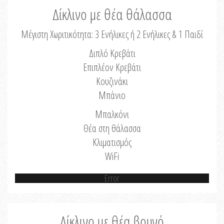
Δίκλινο με θέα θάλασσα
Μέγιστη Χωριτικότητα: 3 Ενήλικες ή 2 Ενήλικες & 1 Παιδί
Διπλό Κρεβάτι
Επιπλέον Κρεβάτι
Κουζινάκι
Μπάνιο
Μπαλκόνι
Θέα στη θάλασσα
Κλιματισμός
WiFi
Error
Δίκλινο με θέα βουνό